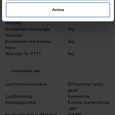
Bluetoothstyrd
Nej
Avvisa
Kompatibel med Casambi
Nej
Kompatibel med Apple
Nej
HomeKit
Kompatibel med Google
Nej
Assistant
Kompatibel med Amazon
Nej
Alexa
Med stöd för IFTTT
Nej
Fotometriska data
Ljusfördelare/spridare
Diffusorlins/-optik/-
panel
Ljusfördelning
Symmetrisk
Spridningsvinkel
Extremt bredstrålande
>80°
Färgbeständighet (McAdam
SDCM3