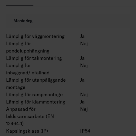
Omgivningstemperatur 0 … 25 °C.
Livslängd L70 100 000 h (Ta25°C).
Livslängd L80 80 000 h (Ta25°C).
Montering
Finns även med Casambi- och 1–10 V-styrning
Lämplig för väggmontering
Ja
efter projektets behov. Även bollskyddsnät och
Lämplig för
Nej
upphängningssatser på begäran.
pendelupphängning
Lämplig för takmontering
Ja
Lämplig för
Nej
inbyggnad/infällnad
Lämplig för utanpåliggande
Ja
montage
Lämplig för rampmontage
Nej
Lämplig för klämmontering
Ja
Anpassad för
Nej
bildskärmsarbete (EN
12464-1)
Kapslingsklass (IP)
IP54