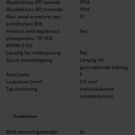
Skyddsklass (IP) baksida
IP54
Skyddsklass (IP) framsida
IP54
Max. antal armaturer per
31
kretsbrytare B16
Armatur med begränsad
Nej
yttemperatur "D" (EN
60598-2-24)
Lämplig för nödbelysning
Nej
Typ av kabeldragning
Lämplig för
genomgående ledning
Antal poler
5
Ledararea (mm²)
2.5 mm²
Typ anslutning
Insticksklämma
(snabbklämma)
Konstruktion
Med monteringsdetaljer
Ja