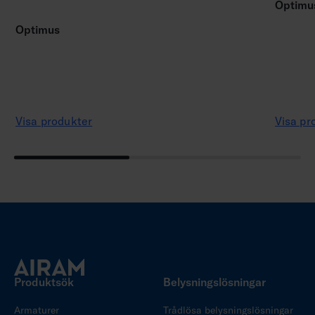
Optimu
Optimus
Visa produkter
Visa pr
Produktsök
Belysningslösningar
Armaturer
Trådlösa belysningslösningar