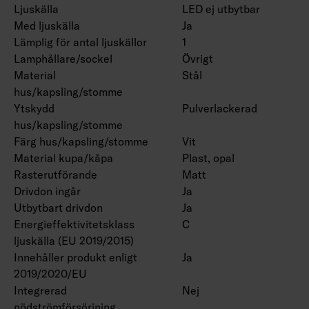
Ljuskälla
LED ej utbytbar
Med ljuskälla
Ja
Lämplig för antal ljuskällor
1
Lamphållare/sockel
Övrigt
Material
Stål
hus/kapsling/stomme
Ytskydd
Pulverlackerad
hus/kapsling/stomme
Färg hus/kapsling/stomme
Vit
Material kupa/kåpa
Plast, opal
Rasterutförande
Matt
Drivdon ingår
Ja
Utbytbart drivdon
Ja
Energieffektivitetsklass
C
ljuskälla (EU 2019/2015)
Innehåller produkt enligt
Ja
2019/2020/EU
Integrerad
Nej
nödströmförsörjning