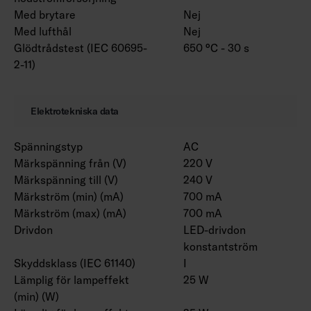
Med brytare
Nej
Med lufthål
Nej
Glödtrådstest (IEC 60695-
650 °C - 30 s
2-11)
Elektrotekniska data
Spänningstyp
AC
Märkspänning från (V)
220 V
Märkspänning till (V)
240 V
Märkström (min) (mA)
700 mA
Märkström (max) (mA)
700 mA
Drivdon
LED-drivdon
konstantström
Skyddsklass (IEC 61140)
I
Lämplig för lampeffekt
25 W
(min) (W)