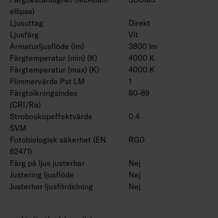
ellipse)
Ljusuttag
Direkt
Ljusfärg
Vit
Armaturljusflöde (lm)
3800 lm
Färgtemperatur (min) (K)
4000 K
Färgtemperatur (max) (K)
4000 K
Flimmervärde Pst LM
1
Färgtolkningsindex
80-89
(CRI/Ra)
Stroboskopeffektvärde
0.4
SVM
Fotobiologisk säkerhet (EN
RG0
62471)
Färg på ljus justerbar
Nej
Justering ljusflöde
Nej
Justerbar ljusfördelning
Nej