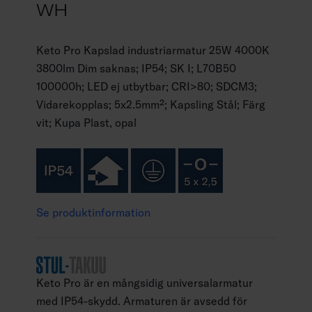
WH
Keto Pro Kapslad industriarmatur 25W 4000K
3800lm Dim saknas; IP54; SK I; L70B50
100000h; LED ej utbytbar; CRI>80; SDCM3;
Vidarekopplas; 5x2.5mm²; Kapsling Stål; Färg
vit; Kupa Plast, opal
Se produktinformation
Keto Pro är en mångsidig universalarmatur
med IP54-skydd. Armaturen är avsedd för