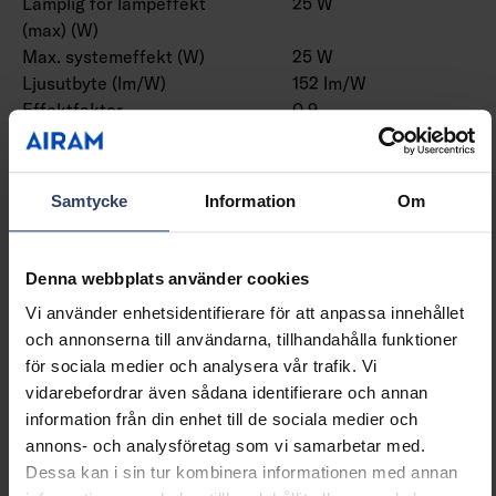
Lämplig för lampeffekt
25 W
(max) (W)
Max. systemeffekt (W)
25 W
Ljusutbyte (lm/W)
152 lm/W
Effektfaktor
0.9
Distorsion (THD)
10 THD
Samtycke
Information
Om
Dimning och styrning
Dimningsbar
Nej
Denna webbplats använder cookies
Dimning 0-10 V
Nej
Vi använder enhetsidentifierare för att anpassa innehållet
Dimning 1-10 V
Nej
och annonserna till användarna, tillhandahålla funktioner
Dimning DALI
Nej
för sociala medier och analysera vår trafik. Vi
Dimning DALI-2
Nej
vidarebefordrar även sådana identifierare och annan
Dimning DMX
Nej
information från din enhet till de sociala medier och
Dimning DSI
Nej
annons- och analysföretag som vi samarbetar med.
Dimning LineSwitch
Nej
Dessa kan i sin tur kombinera informationen med annan
Dimning tillverkarspecifik
Nej