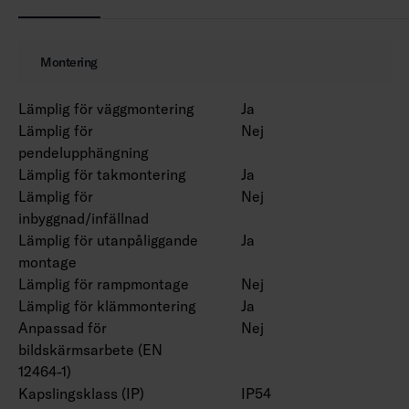
Omgivningstemperatur 0 … 25 °C.
Livslängd L70 100 000 h (Ta25°C).
Livslängd L80 80 000 h (Ta25°C).
Montering
Finns även med Casambi- och 1–10 V-styrning
Lämplig för väggmontering
Ja
efter projektets behov. Även bollskyddsnät och
Lämplig för
Nej
upphängningssatser på begäran.
pendelupphängning
Lämplig för takmontering
Ja
Lämplig för
Nej
inbyggnad/infällnad
Lämplig för utanpåliggande
Ja
montage
Lämplig för rampmontage
Nej
Lämplig för klämmontering
Ja
Anpassad för
Nej
bildskärmsarbete (EN
12464-1)
Kapslingsklass (IP)
IP54