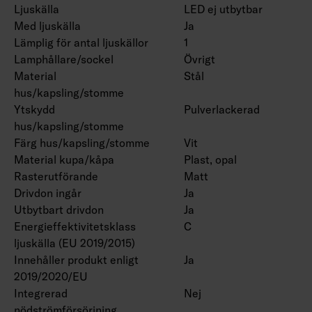
Ljuskälla
LED ej utbytbar
Med ljuskälla
Ja
Lämplig för antal ljuskällor
1
Lamphållare/sockel
Övrigt
Material
Stål
hus/kapsling/stomme
Ytskydd
Pulverlackerad
hus/kapsling/stomme
Färg hus/kapsling/stomme
Vit
Material kupa/kåpa
Plast, opal
Rasterutförande
Matt
Drivdon ingår
Ja
Utbytbart drivdon
Ja
Energieffektivitetsklass
C
ljuskälla (EU 2019/2015)
Innehåller produkt enligt
Ja
2019/2020/EU
Integrerad
Nej
nödströmförsörjning