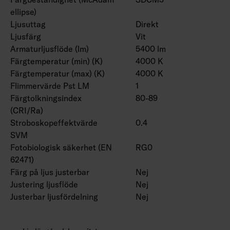
ellipse)
Ljusuttag
Direkt
Ljusfärg
Vit
Armaturljusflöde (lm)
5400 lm
Färgtemperatur (min) (K)
4000 K
Färgtemperatur (max) (K)
4000 K
Flimmervärde Pst LM
1
Färgtolkningsindex
80-89
(CRI/Ra)
Stroboskopeffektvärde
0.4
SVM
Fotobiologisk säkerhet (EN
RG0
62471)
Färg på ljus justerbar
Nej
Justering ljusflöde
Nej
Justerbar ljusfördelning
Nej