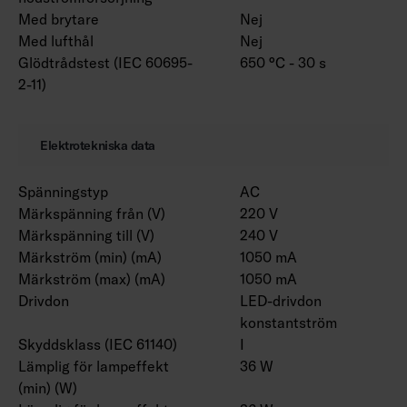
Med brytare
Nej
Med lufthål
Nej
Glödtrådstest (IEC 60695-
650 °C - 30 s
2-11)
Elektrotekniska data
Spänningstyp
AC
Märkspänning från (V)
220 V
Märkspänning till (V)
240 V
Märkström (min) (mA)
1050 mA
Märkström (max) (mA)
1050 mA
Drivdon
LED-drivdon
konstantström
Skyddsklass (IEC 61140)
I
Lämplig för lampeffekt
36 W
(min) (W)