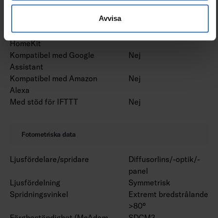
Bluetoothstyrd
Nej
Avvisa
Kompatibel med Casambi
Nej
Kompatibel med Apple
Nej
HomeKit
Kompatibel med Google
Nej
Assistant
Kompatibel med Amazon
Nej
Alexa
Med stöd för IFTTT
Nej
Fotometriska data
Ljusfördelare/spridare
Diffusorlins/-optik/-
panel
Ljusfördelning
Symmetrisk
Spridningsvinkel
Extremt bredstrålande
>80°
Färgbeständighet (McAdam
SDCM3