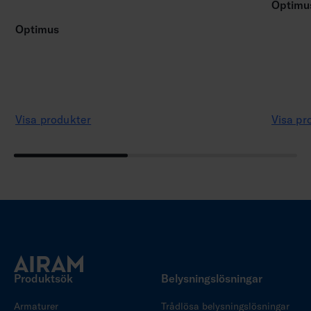
Optimu
Optimus
Visa produkter
Visa pr
Produktsök
Belysningslösningar
Armaturer
Trådlösa belysningslösningar