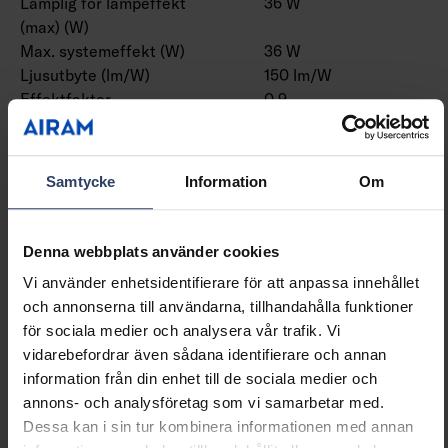
Lämplig för lampeffekt
36 W
(max) (W)
Max. systemeffekt (W)
36 W
Ljusutbyte (lm/W)
150 lm/W
Effektfaktor
0.9
Distorsion (THD)
10 THD
Samtycke
Information
Om
Dimning och styrning
Dimningsbar
Nej
Denna webbplats använder cookies
Dimning 0-10 V
Nej
Vi använder enhetsidentifierare för att anpassa innehållet
Dimning 1-10 V
Nej
och annonserna till användarna, tillhandahålla funktioner
Dimning DALI
Nej
för sociala medier och analysera vår trafik. Vi
Dimning DALI-2
Nej
vidarebefordrar även sådana identifierare och annan
Dimning DMX
Nej
information från din enhet till de sociala medier och
Dimning DSI
Nej
annons- och analysföretag som vi samarbetar med.
Dimning LineSwitch
Nej
Dessa kan i sin tur kombinera informationen med annan
Dimning tillverkarspecifik
Nej