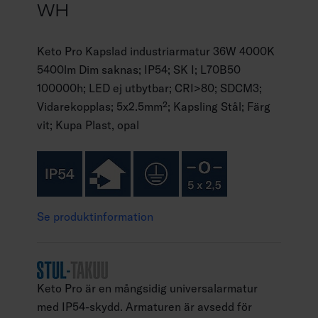
WH
Keto Pro Kapslad industriarmatur 36W 4000K
5400lm Dim saknas; IP54; SK I; L70B50
100000h; LED ej utbytbar; CRI>80; SDCM3;
Vidarekopplas; 5x2.5mm²; Kapsling Stål; Färg
vit; Kupa Plast, opal
Se produktinformation
Keto Pro är en mångsidig universalarmatur
med IP54-skydd. Armaturen är avsedd för