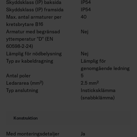
Skyddsklass (IP) baksida
IP54
Skyddsklass (IP) framsida
IP54
Max. antal armaturer per
40
kretsbrytare B16
Armatur med begränsad
Nej
yttemperatur "D" (EN
60598-2-24)
Lämplig för nödbelysning
Nej
Typ av kabeldragning
Lämplig för
genomgående ledning
Antal poler
5
Ledararea (mm²)
2.5 mm²
Typ anslutning
Insticksklämma
(snabbklämma)
Konstruktion
Med monteringsdetaljer
Ja