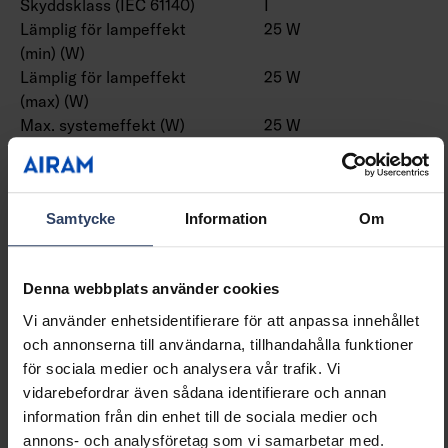
Skyddsklass (IEC 61140)
I
Lämplig för lampeffekt
25 W
(min) (W)
Lämplig för lampeffekt
25 W
(max) (W)
Max. systemeffekt (W)
25 W
Ljusutbyte (lm/W)
152 lm/W
Effektfaktor
0.9
Distorsion (THD)
10 THD
Samtycke
Information
Om
Dimning och styrning
Denna webbplats använder cookies
Dimningsbar
Nej
Vi använder enhetsidentifierare för att anpassa innehållet
Dimning 0-10 V
Nej
och annonserna till användarna, tillhandahålla funktioner
Dimning 1-10 V
Nej
för sociala medier och analysera vår trafik. Vi
Dimning DALI
Nej
vidarebefordrar även sådana identifierare och annan
Dimning DALI-2
Nej
information från din enhet till de sociala medier och
Dimning DMX
Nej
annons- och analysföretag som vi samarbetar med.