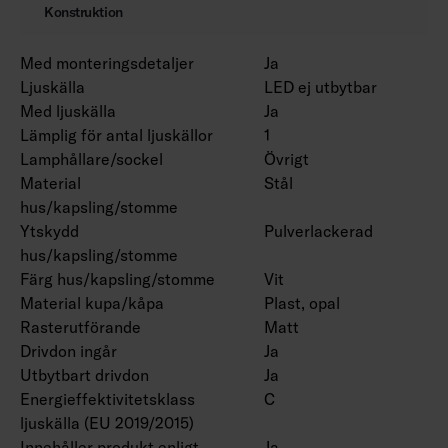
Konstruktion
Med monteringsdetaljer
Ja
Ljuskälla
LED ej utbytbar
Med ljuskälla
Ja
Lämplig för antal ljuskällor
1
Lamphållare/sockel
Övrigt
Material
Stål
hus/kapsling/stomme
Ytskydd
Pulverlackerad
hus/kapsling/stomme
Färg hus/kapsling/stomme
Vit
Material kupa/kåpa
Plast, opal
Rasterutförande
Matt
Drivdon ingår
Ja
Utbytbart drivdon
Ja
Energieffektivitetsklass
C
ljuskälla (EU 2019/2015)
Innehåller produkt enligt
Ja