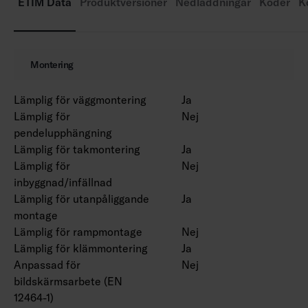
On/off, Dali samt RA/MS-modell (36 W).
ETIM Data
Produktversioner
Nedladdningar
Koder
K
Omgivningstemperatur 0 … 25 °C.
Livslängd L70 100 000 h (Ta25°C).
Livslängd L80 80 000 h (Ta25°C).
Montering
Finns även med Casambi- och 1–10 V-styrning
Lämplig för väggmontering
Ja
efter projektets behov. Även bollskyddsnät och
Lämplig för
Nej
upphängningssatser på begäran.
pendelupphängning
Lämplig för takmontering
Ja
Lämplig för
Nej
inbyggnad/infällnad
Lämplig för utanpåliggande
Ja
montage
Lämplig för rampmontage
Nej
Lämplig för klämmontering
Ja
Anpassad för
Nej
bildskärmsarbete (EN
12464-1)