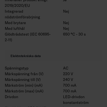
2019/2020/EU
Integrerad
Nej
nödströmförsörjning
Med brytare
Nej
Med lufthål
Nej
Glödtrådstest (IEC 60695-
650 °C - 30 s
2-11)
Elektrotekniska data
Spänningstyp
AC
Märkspänning från (V)
220 V
Märkspänning till (V)
240 V
Märkström (min) (mA)
700 mA
Märkström (max) (mA)
700 mA
Drivdon
LED-drivdon
konstantström