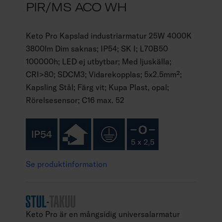
PIR/MS ACO WH
Keto Pro Kapslad industriarmatur 25W 4000K
3800lm Dim saknas; IP54; SK I; L70B50
100000h; LED ej utbytbar; Med ljuskälla;
CRI>80; SDCM3; Vidarekopplas; 5x2.5mm²;
Kapsling Stål; Färg vit; Kupa Plast, opal;
Rörelsesensor; C16 max. 52
Se produktinformation
Keto Pro är en mångsidig universalarmatur