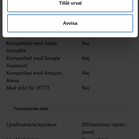
Tillåt urval
Med rörelsesensor
Ja
Med ljussensor
Ja
Konstant ljusflöde (CLO)
Nej
Avvisa
Bluetoothstyrd
Nej
Kompatibel med Casambi
Nej
Kompatibel med Apple
Nej
HomeKit
Kompatibel med Google
Nej
Assistant
Kompatibel med Amazon
Nej
Alexa
Med stöd för IFTTT
Nej
Fotometriska data
Ljusfördelare/spridare
Diffusorlins/-optik/-
panel