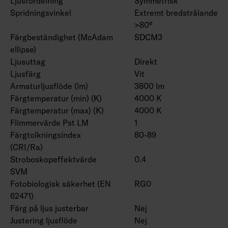
Ljusfördelning
Symmetrisk
Spridningsvinkel
Extremt bredstrålande
>80°
Färgbeständighet (McAdam
SDCM3
ellipse)
Ljusuttag
Direkt
Ljusfärg
Vit
Armaturljusflöde (lm)
3800 lm
Färgtemperatur (min) (K)
4000 K
Färgtemperatur (max) (K)
4000 K
Flimmervärde Pst LM
1
Färgtolkningsindex
80-89
(CRI/Ra)
Stroboskopeffektvärde
0.4
SVM
Fotobiologisk säkerhet (EN
RG0
62471)
Färg på ljus justerbar
Nej
Justering ljusflöde
Nej