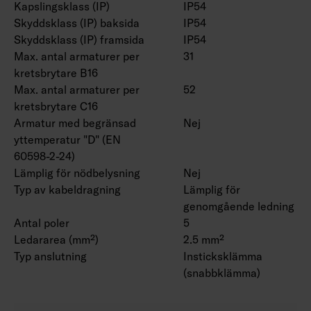
Kapslingsklass (IP)
IP54
Skyddsklass (IP) baksida
IP54
Skyddsklass (IP) framsida
IP54
Max. antal armaturer per
31
kretsbrytare B16
Max. antal armaturer per
52
kretsbrytare C16
Armatur med begränsad
Nej
yttemperatur "D" (EN
60598-2-24)
Lämplig för nödbelysning
Nej
Typ av kabeldragning
Lämplig för
genomgående ledning
Antal poler
5
Ledararea (mm²)
2.5 mm²
Typ anslutning
Insticksklämma
(snabbklämma)