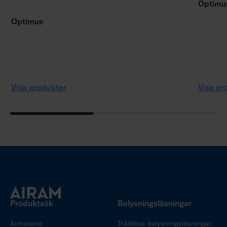
Optimu
Optimus
Visa produkter
Visa pr
Produktsök
Belysningslösningar
Armaturer
Trådlösa belysningslösningar