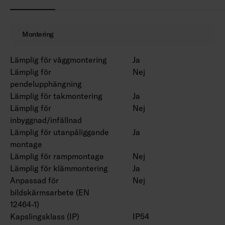
Omgivningstemperatur 0 … 25 °C.
Livslängd L70 100 000 h (Ta25°C).
Livslängd L80 80 000 h (Ta25°C).
Montering
Finns även med Casambi- och 1–10 V-styrning
Lämplig för väggmontering
Ja
efter projektets behov. Även bollskyddsnät och
Lämplig för
Nej
upphängningssatser på begäran.
pendelupphängning
Lämplig för takmontering
Ja
Lämplig för
Nej
inbyggnad/infällnad
Lämplig för utanpåliggande
Ja
montage
Lämplig för rampmontage
Nej
Lämplig för klämmontering
Ja
Anpassad för
Nej
bildskärmsarbete (EN
12464-1)
Kapslingsklass (IP)
IP54