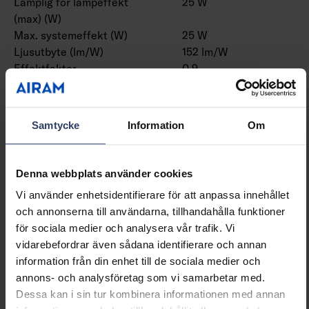
Lämplig för lampeffekt
25 W
(max) (W)
Max. systemeffekt (W)
25 W
Ljusutbyte (lm/W)
152 lm/W
Effektfaktor
0.9
Distorsion (THD)
10 THD
Samtycke
Information
Om
Dimning och styrning
Dimningsbar
Nej
Denna webbplats använder cookies
Dimning 0-10 V
Nej
Vi använder enhetsidentifierare för att anpassa innehållet
Dimning 1-10 V
Nej
och annonserna till användarna, tillhandahålla funktioner
Dimning DALI
Nej
för sociala medier och analysera vår trafik. Vi
Dimning DALI-2
Nej
vidarebefordrar även sådana identifierare och annan
Dimning DMX
Nej
information från din enhet till de sociala medier och
Dimning DSI
Nej
annons- och analysföretag som vi samarbetar med.
Dimning LineSwitch
Nej
Dessa kan i sin tur kombinera informationen med annan
Dimning tillverkarspecifik
Nej