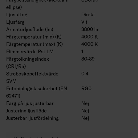
ellipse)
Ljusuttag
Direkt
Ljusfärg
Vit
Armaturljusflöde (lm)
3800 lm
Färgtemperatur (min) (K)
4000 K
Färgtemperatur (max) (K)
4000 K
Flimmervärde Pst LM
1
Färgtolkningsindex
80-89
(CRI/Ra)
Stroboskopeffektvärde
0.4
SVM
Fotobiologisk säkerhet (EN
RG0
62471)
Färg på ljus justerbar
Nej
Justering ljusflöde
Nej
Justerbar ljusfördelning
Nej