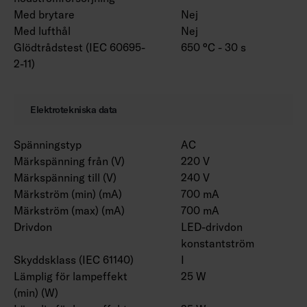
Med brytare
Nej
Med lufthål
Nej
Glödtrådstest (IEC 60695-
650 °C - 30 s
2-11)
Elektrotekniska data
Spänningstyp
AC
Märkspänning från (V)
220 V
Märkspänning till (V)
240 V
Märkström (min) (mA)
700 mA
Märkström (max) (mA)
700 mA
Drivdon
LED-drivdon
konstantström
Skyddsklass (IEC 61140)
I
Lämplig för lampeffekt
25 W
(min) (W)