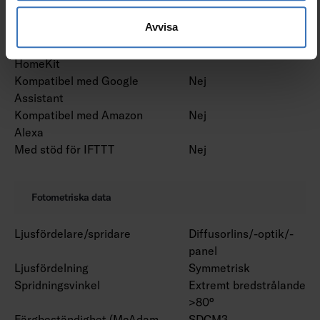
Bluetoothstyrd
Nej
Avvisa
Kompatibel med Casambi
Nej
Kompatibel med Apple
Nej
HomeKit
Kompatibel med Google
Nej
Assistant
Kompatibel med Amazon
Nej
Alexa
Med stöd för IFTTT
Nej
Fotometriska data
Ljusfördelare/spridare
Diffusorlins/-optik/-
panel
Ljusfördelning
Symmetrisk
Spridningsvinkel
Extremt bredstrålande
>80°
Färgbeständighet (McAdam
SDCM3