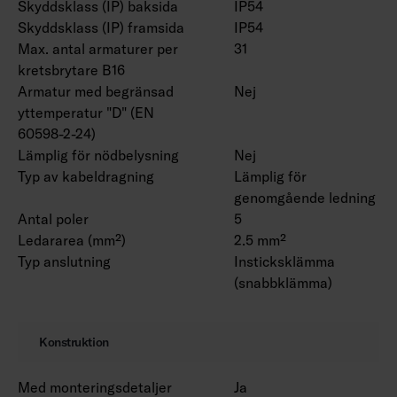
Skyddsklass (IP) baksida
IP54
Skyddsklass (IP) framsida
IP54
Max. antal armaturer per
31
kretsbrytare B16
Armatur med begränsad
Nej
yttemperatur "D" (EN
60598-2-24)
Lämplig för nödbelysning
Nej
Typ av kabeldragning
Lämplig för
genomgående ledning
Antal poler
5
Ledararea (mm²)
2.5 mm²
Typ anslutning
Insticksklämma
(snabbklämma)
Konstruktion
Med monteringsdetaljer
Ja