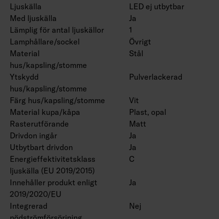
Ljuskälla
LED ej utbytbar
Med ljuskälla
Ja
Lämplig för antal ljuskällor
1
Lamphållare/sockel
Övrigt
Material
Stål
hus/kapsling/stomme
Ytskydd
Pulverlackerad
hus/kapsling/stomme
Färg hus/kapsling/stomme
Vit
Material kupa/kåpa
Plast, opal
Rasterutförande
Matt
Drivdon ingår
Ja
Utbytbart drivdon
Ja
Energieffektivitetsklass
C
ljuskälla (EU 2019/2015)
Innehåller produkt enligt
Ja
2019/2020/EU
Integrerad
Nej
nödströmförsörjning