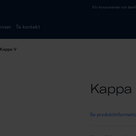
För konsumenter och återfö
enser
Ta kontakt
Kappa V
Kappa
Se produktinformati