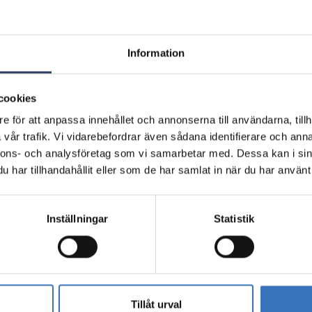
Information
4509996
4509996
4000K
cookies
e för att anpassa innehållet och annonserna till användarna, tillh
4509995
4509995
4000K
vår trafik. Vi vidarebefordrar även sådana identifierare och anna
nnons- och analysföretag som vi samarbetar med. Dessa kan i sin
har tillhandahållit eller som de har samlat in när du har använt 
4509994
4509994
4000K
Inställningar
Statistik
4509993
4509993
4000K
Kod
Elektriskt nummer (FIN)
Färgtemperatur
Tillåt urval