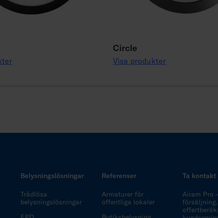
Circle
kter
Visa produkter
Belysningslösningar
Referenser
Ta kontakt
Trådlösa
Armaturer för
Airam Pro 
belysningslösningar
offentliga lokaler
försäljning,
offertberäk
EPD
Butiksbelysning
kundservic