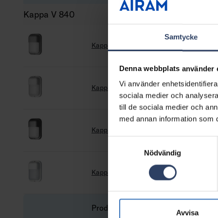
Kappa V 840
Samtycke
Kappa V Eye IP55 IK03 9W/840 ANT
Denna webbplats använder 
Vi använder enhetsidentifierar
Kappa V Eye IP55 IK03 9W/840 SI
sociala medier och analysera 
till de sociala medier och a
med annan information som du 
Kappa V Eye IP55 IK03 9W/840 BK
Samtyckesval
Nödvändig
Kappa V Eye IP55 IK03 9W/840 WH
Produktbeskrivning
Avvisa