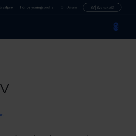
|
rsäljare
För belysningsproffs
Om Airam
SV
Svenska
 V
on