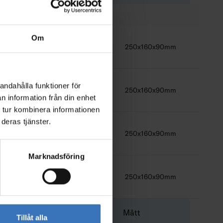
Om
530lm
9W
250x160x90mm
andahålla funktioner för
530lm
9W
250x160x90mm
n information från din enhet
 tur kombinera informationen
deras tjänster.
530lm
9W
250x160x90mm
Marknadsföring
530lm
9W
250x160x90mm
Ljusflöde
Effekt
Mått
Tillåt alla