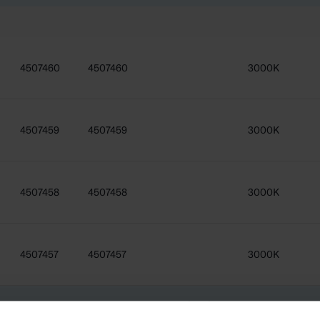
4507460
4507460
3000K
4507459
4507459
3000K
4507458
4507458
3000K
4507457
4507457
3000K
Kod
Elektriskt nummer (FIN)
Färgtemperat