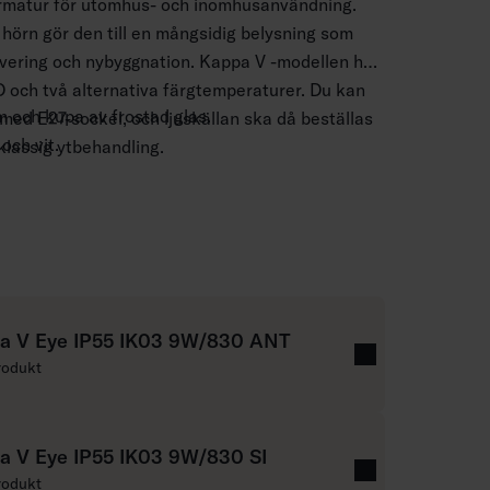
rmatur för utomhus- och inomhusanvändning.
örn gör den till en mångsidig belysning som
vering och nybyggnation. Kappa V -modellen har
 och två alternativa färgtemperaturer. Du kan
 och kupa av frostad glas.
 med E27-sockel, och ljuskällan ska då beställas
 och vit.
lassig ytbehandling.
 2,5 mm2.
4 m.
00 lm, 840 520 lm.
 W A60 E27, medföljer ej.
a V Eye IP55 IK03 9W/830 ANT
ällor: Airam Frost led.
rodukt
r fast LED 3000 K och 4000 K. CRI > 80 / Ra >
a V Eye IP55 IK03 9W/830 SI
rodukt