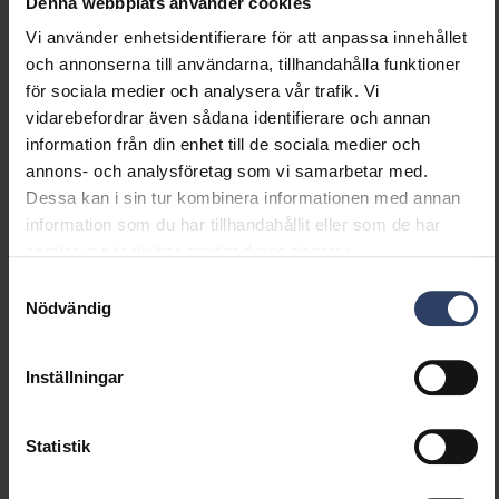
Denna webbplats använder cookies
Effektfaktor
0.9
Vi använder enhetsidentifierare för att anpassa innehållet
Distorsion (THD) (%)
20 %
och annonserna till användarna, tillhandahålla funktioner
Distorsion (THD)
20 THD
för sociala medier och analysera vår trafik. Vi
vidarebefordrar även sådana identifierare och annan
information från din enhet till de sociala medier och
Dimning och styrning
annons- och analysföretag som vi samarbetar med.
Dessa kan i sin tur kombinera informationen med annan
Dimningsbar
Nej
information som du har tillhandahållit eller som de har
Dimning 0-10 V
Nej
samlat in när du har använt deras tjänster.
Dimning 1-10 V
Nej
Samtyckesval
Dimning DALI
Nej
Nödvändig
Dimning DALI-2
Nej
Dimning DMX
Nej
Dimning DSI
Nej
Inställningar
Dimning LineSwitch
Nej
Dimning tillverkarspecifik
Nej
Statistik
Dimning
Nej
nätspänningsmodulering