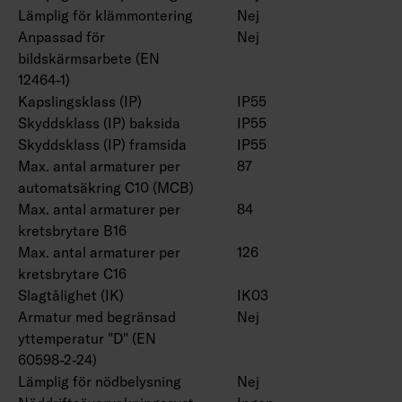
Lämplig för klämmontering
Nej
Anpassad för
Nej
bildskärmsarbete (EN
12464-1)
Kapslingsklass (IP)
IP55
Skyddsklass (IP) baksida
IP55
Skyddsklass (IP) framsida
IP55
Max. antal armaturer per
87
automatsäkring C10 (MCB)
Max. antal armaturer per
84
kretsbrytare B16
Max. antal armaturer per
126
kretsbrytare C16
Slagtålighet (IK)
IK03
Armatur med begränsad
Nej
yttemperatur "D" (EN
60598-2-24)
Lämplig för nödbelysning
Nej