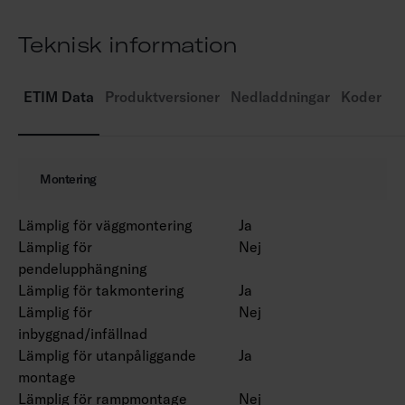
4000 K. CRI > 80 / Ra > 80.
IP55.
Teknisk information
IK03.
On/off.
Omgivningstemperatur -25 … 25 °C.
ETIM Data
Produktversioner
Nedladdningar
Koder
Livslängd L70 50 000 h (Ta25°C).
Drivdonets livslängd 50 000 h.
AN = antracit, SI = silver, BK = svart, WH = vit.
Montering
Lämplig för väggmontering
Ja
Lämplig för
Nej
pendelupphängning
Lämplig för takmontering
Ja
Lämplig för
Nej
inbyggnad/infällnad
Lämplig för utanpåliggande
Ja
montage
Lämplig för rampmontage
Nej