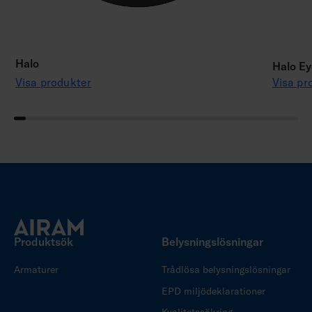
Halo
Halo Ey
Visa produkter
Visa pr
Produktsök
Belysningslösningar
Armaturer
Trådlösa belysningslösningar
EPD miljödeklarationer