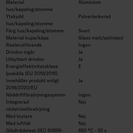
Material
Aluminium
hus/kapsling/stomme
Ytskydd
Pulverlackerad
hus/kapsling/stomme
Färg hus/kapsling/stomme
Svart
Material kupa/kåpa
Glass matt/satinized
Rasterutförande
Ingen
Drivdon ingår
Ja
Utbytbart drivdon
Ja
Energieffektivitetsklass
E
ljuskälla (EU 2019/2015)
Innehåller produkt enligt
Ja
2019/2020/EU
Nöddriftförsörjningssystem
Ingen
Integrerad
Nej
nödströmförsörjning
Med brytare
Nej
Med lufthål
Nej
Glödtrådstest (IEC 60695-
650 °C - 30 s