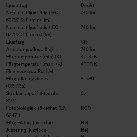
Ljusuttag
Direkt
Nominellt ljusflöde (IEC
740 lm
62722-2-1) (min) (lm)
Nominellt ljusflöde (IEC
740 lm
62722-2-1) (max) (lm)
Ljusfärg
Vit
Armaturljusflöde (lm)
740 lm
Färgtemperatur (min) (K)
4000 K
Färgtemperatur (max) (K)
4000 K
Flimmervärde Pst LM
1
Färgtolkningsindex
80-89
(CRI/Ra)
Stroboskopeffektvärde
0.4
SVM
Fotobiologisk säkerhet (EN
RG0
62471)
Färg på ljus justerbar
Nej
Justering ljusflöde
Nej