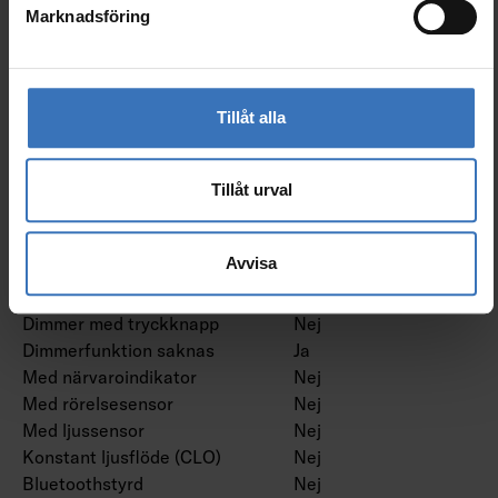
Dimning bakkant (phase
Nej
Marknadsföring
cut-off)
Dimning framkant (phase
Nej
cut-on)
Dimning programmerbar
Nej
Tillåt alla
Dimning potentiometer
Nej
(integrerad)
Dimning RF
Nej
Tillåt urval
Dimming sinusvåg (Sine
Nej
Wave Reduction)
Avvisa
Dimning med touch
Nej
Dimning Zigbee
Nej
Dimmer med tryckknapp
Nej
Dimmerfunktion saknas
Ja
Med närvaroindikator
Nej
Med rörelsesensor
Nej
Med ljussensor
Nej
Konstant ljusflöde (CLO)
Nej
Bluetoothstyrd
Nej