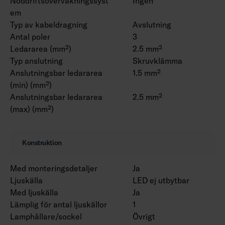
Nöddriftsövervakningssyst
Ingen
em
Typ av kabeldragning
Avslutning
Antal poler
3
Ledararea (mm²)
2.5 mm²
Typ anslutning
Skruvklämma
Anslutningsbar ledararea
1.5 mm²
(min) (mm²)
Anslutningsbar ledararea
2.5 mm²
(max) (mm²)
Konstruktion
Med monteringsdetaljer
Ja
Ljuskälla
LED ej utbytbar
Med ljuskälla
Ja
Lämplig för antal ljuskällor
1
Lamphållare/sockel
Övrigt