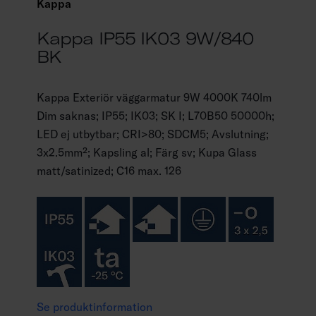
Kappa
Kappa IP55 IK03 9W/840
BK
Kappa Exteriör väggarmatur 9W 4000K 740lm
Dim saknas; IP55; IK03; SK I; L70B50 50000h;
LED ej utbytbar; CRI>80; SDCM5; Avslutning;
3x2.5mm²; Kapsling al; Färg sv; Kupa Glass
matt/satinized; C16 max. 126
Se produktinformation