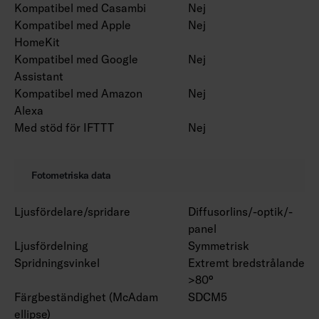
Kompatibel med Casambi
Nej
Kompatibel med Apple
Nej
HomeKit
Kompatibel med Google
Nej
Assistant
Kompatibel med Amazon
Nej
Alexa
Med stöd för IFTTT
Nej
Fotometriska data
Ljusfördelare/spridare
Diffusorlins/-optik/-
panel
Ljusfördelning
Symmetrisk
Spridningsvinkel
Extremt bredstrålande
>80°
Färgbeständighet (McAdam
SDCM5
ellipse)