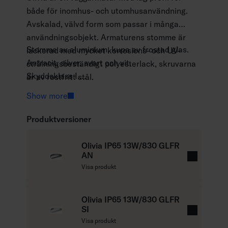
både för inomhus- och utomhusanvändning.
Avskalad, välvd form som passar i många
användningsobjekt. Armaturens stomme är
Stomme av aluminium, kupa av frostad glas.
lackerad med mycket korrosions- och UV-
Antracit, silver, svart och vit.
strålningsbeständigt polyesterlack, skruvarna
Skyddsklass I.
är av rostfritt stål.
Ytmontering.
Show more
Terminerad kabel, 3 x 1,5 mm2.
Monteringshöjd 0–3 m.
Produktversioner
Fast LED 13 W/1000–2100 lm.
Färgtemperaturer 3000 K och 4000 K. CRI >
Olivia IP65 13W/830 GLFR
80 / Ra > 80.
AN
L
Visa produkt
IP65.
ä
IK06.
s
On/off.
m
Olivia IP65 13W/830 GLFR
Omgivningstemperatur -25 … 25 °C.
SI
e
L
Livslängd L70 50 000 h (Ta25°C).
Visa produkt
r