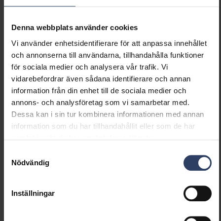
Denna webbplats använder cookies
Olivia IP65 13W/830 GLFR SI
4512381
4512
Vi använder enhetsidentifierare för att anpassa innehållet
och annonserna till användarna, tillhandahålla funktioner
för sociala medier och analysera vår trafik. Vi
Olivia IP65 13W/830 GLFR WH
4512383
4512
vidarebefordrar även sådana identifierare och annan
information från din enhet till de sociala medier och
annons- och analysföretag som vi samarbetar med.
Produktbeskrivning
Kod
Elek
Dessa kan i sin tur kombinera informationen med annan
information som du har tillhandahållit eller som de har
Olivia 840
samlat in när du har använt deras tjänster.
Samtyckesval
Olivia IP65 13W/840 GLFR AN
4512385
4512
Nödvändig
Inställningar
Olivia IP65 13W/840 GLFR SI
4512386
4512