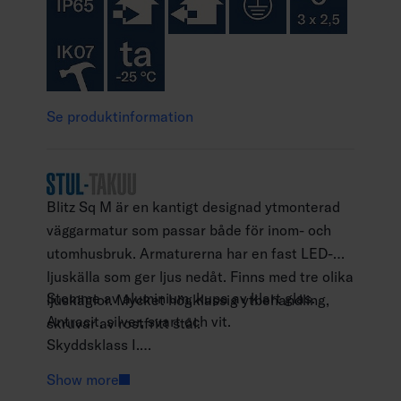
Se produktinformation
Blitz Sq M är en kantigt designad ytmonterad
väggarmatur som passar både för inom- och
utomhusbruk. Armaturerna har en fast LED-
ljuskälla som ger ljus nedåt. Finns med tre olika
Stomme av aluminium, kupa av klart glas.
ljuskäglor. Mycket högklassig ytbehandling,
Antracit, silver, svart och vit.
skruvar av rostfritt stål.
Skyddsklass I.
Ytmontering.
Show more
Kan vidarekopplas 3 x 2,5 mm2.