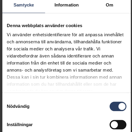
Samtycke
Information
Om
Lämplig för lampeffekt
16 W
(min) (W)
Lämplig för lampeffekt
16 W
Denna webbplats använder cookies
(max) (W)
Ljusutbyte (min) (lm/W)
115 lm/W
Vi använder enhetsidentifierare för att anpassa innehållet
Ljusutbyte (max) (lm/W)
115 lm/W
och annonserna till användarna, tillhandahålla funktioner
Max. systemeffekt (W)
16 W
för sociala medier och analysera vår trafik. Vi
Ljusutbyte (lm/W)
115 lm/W
vidarebefordrar även sådana identifierare och annan
Effektfaktor
0.9
information från din enhet till de sociala medier och
Distorsion (THD) (%)
20 %
annons- och analysföretag som vi samarbetar med.
Distorsion (THD)
20 THD
Dessa kan i sin tur kombinera informationen med annan
information som du har tillhandahållit eller som de har
samlat in när du har använt deras tjänster.
Dimning och styrning
Samtyckesval
Nödvändig
Dimningsbar
Nej
Dimning 0-10 V
Nej
Inställningar
Dimning 1-10 V
Nej