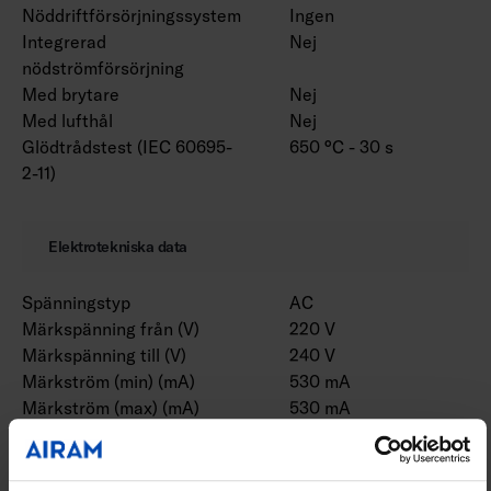
Nöddriftförsörjningssystem
Ingen
Integrerad
Nej
nödströmförsörjning
Med brytare
Nej
Med lufthål
Nej
Glödtrådstest (IEC 60695-
650 °C - 30 s
2-11)
Elektrotekniska data
Spänningstyp
AC
Märkspänning från (V)
220 V
Märkspänning till (V)
240 V
Märkström (min) (mA)
530 mA
Märkström (max) (mA)
530 mA
Drivdon
LED-drivdon
konstantström
Skyddsklass (IEC 61140)
I