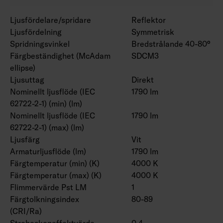
Ljusfördelare/spridare
Reflektor
Ljusfördelning
Symmetrisk
Spridningsvinkel
Bredstrålande 40-80°
Färgbeständighet (McAdam
SDCM3
ellipse)
Ljusuttag
Direkt
Nominellt ljusflöde (IEC
1790 lm
62722-2-1) (min) (lm)
Nominellt ljusflöde (IEC
1790 lm
62722-2-1) (max) (lm)
Ljusfärg
Vit
Armaturljusflöde (lm)
1790 lm
Färgtemperatur (min) (K)
4000 K
Färgtemperatur (max) (K)
4000 K
Flimmervärde Pst LM
1
Färgtolkningsindex
80-89
(CRI/Ra)
Stroboskopeffektvärde
0.4