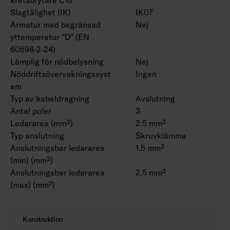
Slagtålighet (IK)
IK07
Armatur med begränsad
Nej
yttemperatur "D" (EN
60598-2-24)
Lämplig för nödbelysning
Nej
Nöddriftsövervakningssyst
Ingen
em
Typ av kabeldragning
Avslutning
Antal poler
3
Ledararea (mm²)
2.5 mm²
Typ anslutning
Skruvklämma
Anslutningsbar ledararea
1.5 mm²
(min) (mm²)
Anslutningsbar ledararea
2.5 mm²
(max) (mm²)
Konstruktion