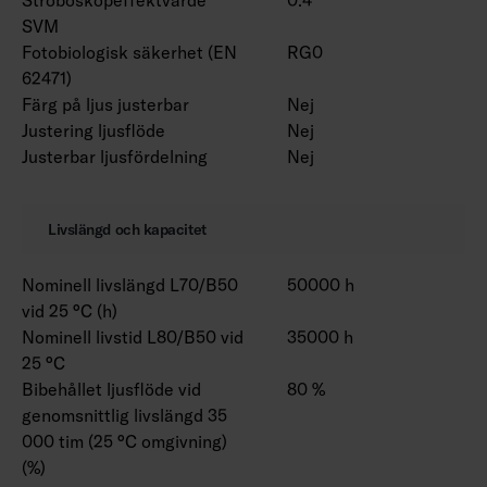
SVM
Fotobiologisk säkerhet (EN
RG0
62471)
Färg på ljus justerbar
Nej
Justering ljusflöde
Nej
Justerbar ljusfördelning
Nej
Livslängd och kapacitet
Nominell livslängd L70/B50
50000 h
vid 25 °C (h)
Nominell livstid L80/B50 vid
35000 h
25 °C
Bibehållet ljusflöde vid
80 %
genomsnittlig livslängd 35
000 tim (25 °C omgivning)
(%)