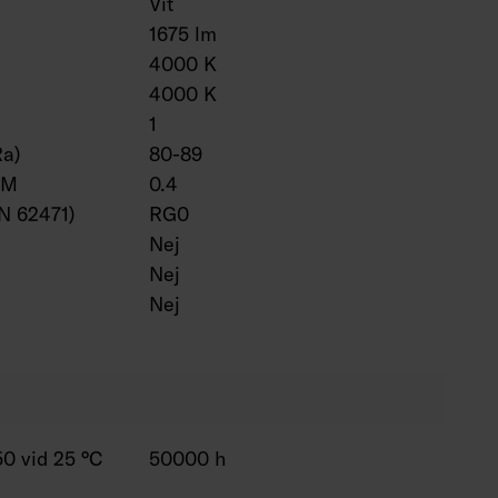
Vit
1675 lm
4000 K
4000 K
1
Ra)
80-89
VM
0.4
EN 62471)
RG0
Nej
Nej
Nej
0 vid 25 °C
50000 h