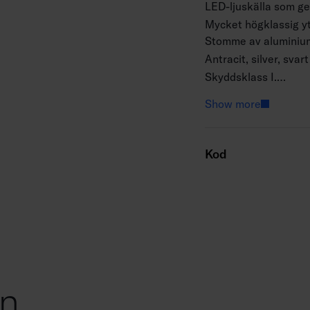
LED-ljuskälla som ger
Mycket högklassig ytb
Stomme av aluminium,
Antracit, silver, svart
Skyddsklass I.
Ytmontering.
Show more
Kan vidarekopplas 3
Monteringshöjd 0,5–
Fast LED 16W / 1590
Kod
IP65.
IK07.
On/off.
Omgivningstemperatu
Livslängd L70 50 000
Drivdonets livslängd
AN = antracit, SI = si
on