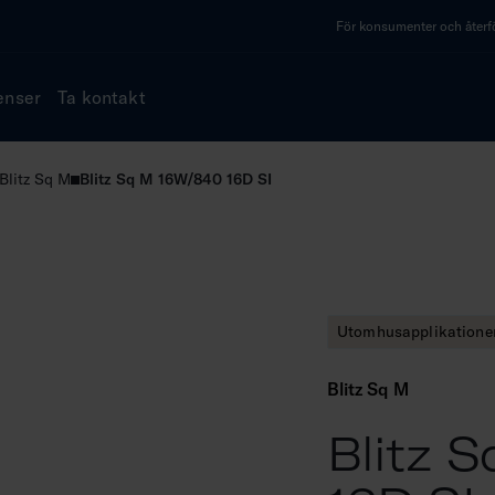
För konsumenter och återfö
enser
Ta kontakt
Blitz Sq M
Blitz Sq M 16W/840 16D SI
Utomhusapplikatione
Blitz Sq M
Blitz 