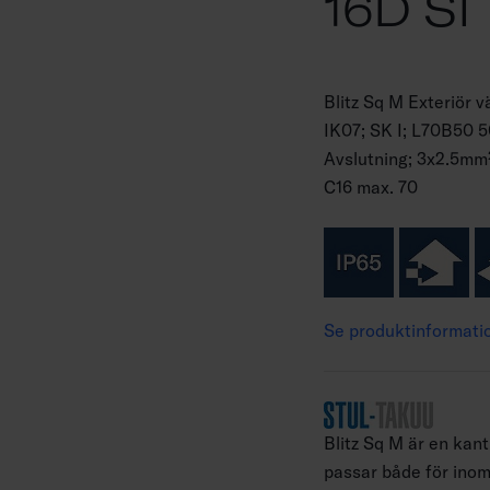
16D SI
Blitz Sq M Exteriör
IK07; SK I; L70B50 
Avslutning; 3x2.5mm²;
C16 max. 70
Se produktinformati
Blitz Sq M är en ka
passar både för ino