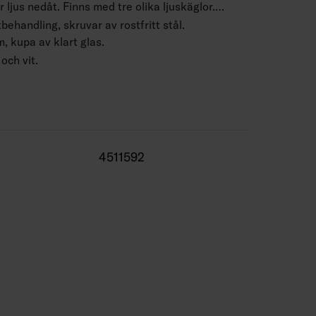
 ljus nedåt. Finns med tre olika ljuskäglor.
ehandling, skruvar av rostfritt stål.
 kupa av klart glas.
 och vit.
 x 2,5 mm2.
4 m.
–1790 lm.
4511592
r -25 … 25 °C.
 h (Ta25°C).
 50 000 h.
lver, BK = svart, WH = vit.