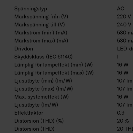
Spänningstyp
AC
Märkspänning från (V)
220 V
Märkspänning till (V)
240 V
Märkström (min) (mA)
530 m
Märkström (max) (mA)
530 m
Drivdon
LED-dr
Skyddsklass (IEC 61140)
I
Lämplig för lampeffekt (min) (W)
16 W
Lämplig för lampeffekt (max) (W)
16 W
Ljusutbyte (min) (lm/W)
107 l
Ljusutbyte (max) (lm/W)
107 l
Max. systemeffekt (W)
16 W
Ljusutbyte (lm/W)
107 l
Effektfaktor
0.9
Distorsion (THD) (%)
20 %
Distorsion (THD)
20 TH