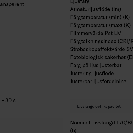
Ljusfärg
ransparent
Armaturljusflöde (lm)
Färgtemperatur (min) (K)
Färgtemperatur (max) (K)
Flimmervärde Pst LM
Färgtolkningsindex (CRI/
Stroboskopeffektvärde S
Fotobiologisk säkerhet (
Färg på ljus justerbar
Justering ljusflöde
Justerbar ljusfördelning
 - 30 s
Livslängd och kapacitet
Nominell livslängd L70/B5
(h)