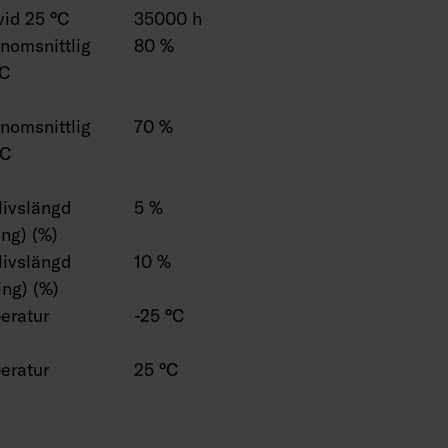
vid 25 °C
35000 h
enomsnittlig
80 %
°C
enomsnittlig
70 %
°C
 livslängd
5 %
ng) (%)
 livslängd
10 %
ng) (%)
eratur
-25 °C
eratur
25 °C