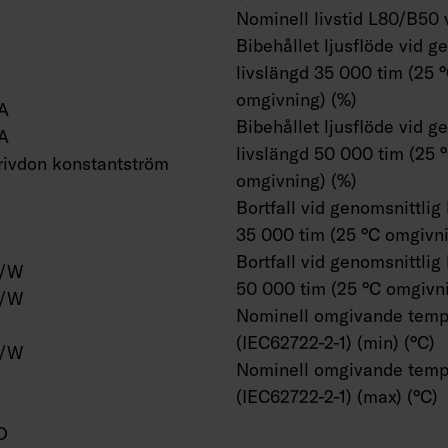
Nominell livstid L80/B50 
Bibehållet ljusflöde vid g
livslängd 35 000 tim (25 
omgivning) (%)
A
Bibehållet ljusflöde vid g
A
livslängd 50 000 tim (25 
ivdon konstantström
omgivning) (%)
Bortfall vid genomsnittlig
35 000 tim (25 °C omgivni
Bortfall vid genomsnittlig
m/W
50 000 tim (25 °C omgivni
m/W
Nominell omgivande temp
(IEC62722-2-1) (min) (°C)
m/W
Nominell omgivande temp
(IEC62722-2-1) (max) (°C)
D