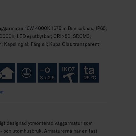
 väggarmatur 16W 4000K 1675lm Dim saknas; IP65;
50000h; LED ej utbytbar; CRI>80; SDCM3;
 Kapsling al; Färg sil; Kupa Glas transparent;
on
ntigt designad ytmonterad väggarmatur som
m- och utomhusbruk. Armaturerna har en fast