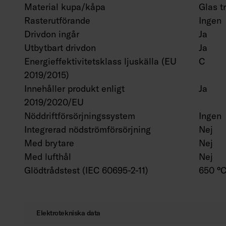
Material kupa/kåpa
Glas t
Rasterutförande
Ingen
Drivdon ingår
Ja
Utbytbart drivdon
Ja
Energieffektivitetsklass ljuskälla (EU
C
2019/2015)
Innehåller produkt enligt
Ja
2019/2020/EU
Nöddriftförsörjningssystem
Ingen
Integrerad nödströmförsörjning
Nej
Med brytare
Nej
Med lufthål
Nej
Glödtrådstest (IEC 60695-2-11)
650 °C
Elektrotekniska data