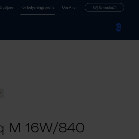
|
rsäljare
För belysningsproffs
Om Airam
SV
Svenska
r
Sq M 16W/840