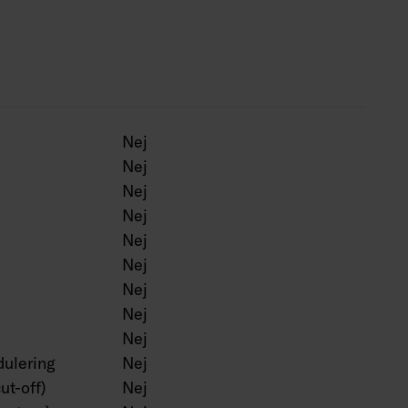
g med Corten färg.
Nej
Nej
Nej
Nej
Nej
Nej
Nej
Nej
Nej
ulering
Nej
ut-off)
Nej