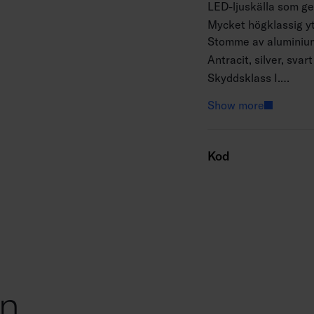
LED-ljuskälla som ger
Mycket högklassig ytb
Stomme av aluminium,
Antracit, silver, svart
Skyddsklass I.
Ytmontering.
Show more
Kan vidarekopplas 3
Monteringshöjd 0,5–
Fast LED 16W / 1590
Kod
IP65.
IK07.
On/off.
Omgivningstemperatu
Livslängd L70 50 000
Drivdonets livslängd
AN = antracit, SI = si
on