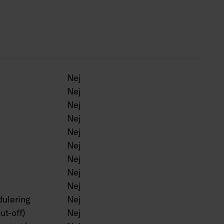
g med Corten färg.
Nej
Nej
Nej
Nej
Nej
Nej
Nej
Nej
Nej
ulering
Nej
ut-off)
Nej