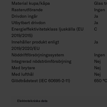
Material kupa/kåpa
Glas t
Rasterutförande
Ingen
Drivdon ingår
Ja
Utbytbart drivdon
Ja
Energieffektivitetsklass ljuskälla (EU
C
2019/2015)
Innehåller produkt enligt
Ja
2019/2020/EU
Nöddriftförsörjningssystem
Ingen
Integrerad nödströmförsörjning
Nej
Med brytare
Nej
Med lufthål
Nej
Glödtrådstest (IEC 60695-2-11)
650 °C
Elektrotekniska data