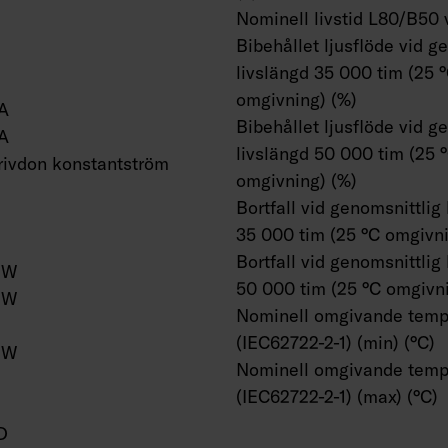
Nominell livstid L80/B50 
Bibehållet ljusflöde vid g
livslängd 35 000 tim (25 
omgivning) (%)
A
Bibehållet ljusflöde vid g
A
livslängd 50 000 tim (25 
ivdon konstantström
omgivning) (%)
Bortfall vid genomsnittlig
35 000 tim (25 °C omgivni
Bortfall vid genomsnittlig
/W
50 000 tim (25 °C omgivni
/W
Nominell omgivande temp
(IEC62722-2-1) (min) (°C)
/W
Nominell omgivande temp
(IEC62722-2-1) (max) (°C)
D