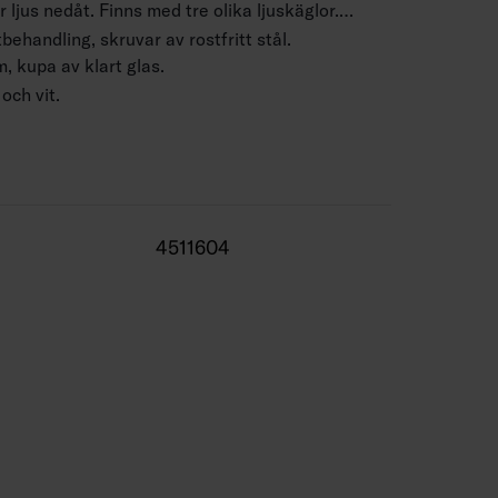
 ljus nedåt. Finns med tre olika ljuskäglor.
ehandling, skruvar av rostfritt stål.
 kupa av klart glas.
 och vit.
 x 2,5 mm2.
4 m.
–1790 lm.
4511604
r -25 … 25 °C.
 h (Ta25°C).
 50 000 h.
lver, BK = svart, WH = vit.