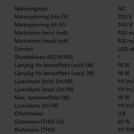
Spänningstyp
AC
Märkspänning från (V)
220 V
Märkspänning till (V)
240 V
Märkström (min) (mA)
530 m
Märkström (max) (mA)
530 m
Drivdon
LED-dr
Skyddsklass (IEC 61140)
I
Lämplig för lampeffekt (min) (W)
16 W
Lämplig för lampeffekt (max) (W)
16 W
Ljusutbyte (min) (lm/W)
111 lm
Ljusutbyte (max) (lm/W)
111 lm
Max. systemeffekt (W)
16 W
Ljusutbyte (lm/W)
111 lm
Effektfaktor
0.9
Distorsion (THD) (%)
20 %
Distorsion (THD)
20 TH