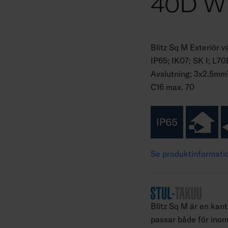
40D 
Blitz Sq M Exteriör
IP65; IK07; SK I; L
Avslutning; 3x2.5mm²
C16 max. 70
Se produktinformati
Blitz Sq M är en ka
passar både för ino