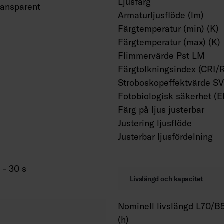
Ljusfärg
ransparent
Armaturljusflöde (lm)
Färgtemperatur (min) (K)
Färgtemperatur (max) (K)
Flimmervärde Pst LM
Färgtolkningsindex (CRI/
Stroboskopeffektvärde S
Fotobiologisk säkerhet (
Färg på ljus justerbar
Justering ljusflöde
Justerbar ljusfördelning
 - 30 s
Livslängd och kapacitet
Nominell livslängd L70/B5
(h)