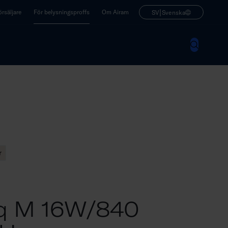
|
rsäljare
För belysningsproffs
Om Airam
SV
Svenska
r
Sq M 16W/840