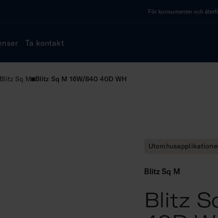
För konsumenter och återfö
enser
Ta kontakt
Blitz Sq M
Blitz Sq M 16W/840 40D WH
Utomhusapplikatione
Blitz Sq M
Blitz 