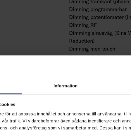
Dimning framkant (phase 
Dimning programmerbar
Dimning potentiometer (in
Dimning RF
Dimming sinusvåg (Sine 
Reduction)
Dimning med touch
Dimning Zigbee
Dimmer med tryckknapp
Dimmerfunktion saknas
Med närvaroindikator
Information
Med rörelsesensor
Med ljussensor
Konstant ljusflöde (CLO)
cookies
Bluetoothstyrd
e för att anpassa innehållet och annonserna till användarna, tillh
ning
Kompatibel med Casambi
vår trafik. Vi vidarebefordrar även sådana identifierare och anna
Kompatibel med Apple H
nnons- och analysföretag som vi samarbetar med. Dessa kan i sin
m²