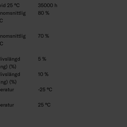
vid 25 °C
35000 h
enomsnittlig
80 %
°C
enomsnittlig
70 %
°C
 livslängd
5 %
ng) (%)
 livslängd
10 %
ng) (%)
eratur
-25 °C
eratur
25 °C