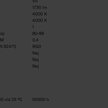
Vit
1730 lm
4000 K
4000 K
1
Ra)
80-89
VM
0.4
EN 62471)
RG0
Nej
Nej
Nej
0 vid 25 °C
50000 h