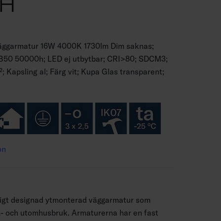
WH
 väggarmatur 16W 4000K 1730lm Dim saknas;
70B50 50000h; LED ej utbytbar; CRI>80; SDCM3;
; Kapsling al; Färg vit; Kupa Glas transparent;
on
ntigt designad ytmonterad väggarmatur som
m- och utomhusbruk. Armaturerna har en fast