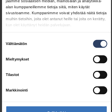
jaamme sosiaalisen median, mainosalan ja analytiikka-
Läpinäkyvä
Ei
alan kumppaneillemme tietoja siitä, miten käytät
Väri
Ruostumaton teräs
sivustoamme. Kumppanimme voivat yhdistää näitä tietoja
Materiaali
Teräs
muihin tietoihin, joita olet antanut heille tai joita on kerätty,
kun olet käyttänyt heidän palvelujaan.
Mitat
Suostumuksen
Välttämätön
Pituus (mm)
75 mm
valinta
Leveys (mm)
24 mm
Korkeus (mm)
10 mm
Mieltymykset
Tilastot
Markkinointi
Samankaltaiset tuotteet