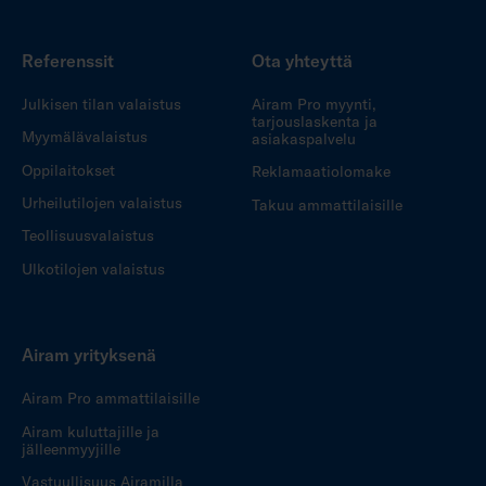
Referenssit
Ota yhteyttä
Julkisen tilan valaistus
Airam Pro myynti,
tarjouslaskenta ja
Myymälävalaistus
asiakaspalvelu
Oppilaitokset
Reklamaatiolomake
Urheilutilojen valaistus
Takuu ammattilaisille
Teollisuusvalaistus
Ulkotilojen valaistus
Airam yrityksenä
Airam Pro ammattilaisille
Airam kuluttajille ja
jälleenmyyjille
Vastuullisuus Airamilla