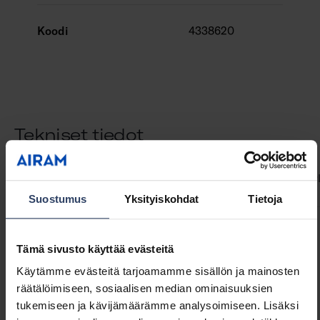
Koodi
4338620
Tekniset tiedot
ETIM-tiedot
Tuoteversiot
Lataukset
Koodit
Yhteensop
Suostumus
Yksityiskohdat
Tietoja
Rakenne
Tämä sivusto käyttää evästeitä
Käytämme evästeitä tarjoamamme sisällön ja mainosten
Tarvikkeen/varaosan tyyppi
Asennussarja
räätälöimiseen, sosiaalisen median ominaisuuksien
Lisätarvike
Kyllä
tukemiseen ja kävijämäärämme analysoimiseen. Lisäksi
Varaosa
Ei