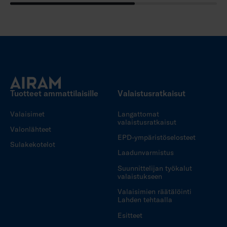
Tuotteet ammattilaisille
Valaistusratkaisut
Valaisimet
Langattomat
valaistusratkaisut
Valonlähteet
EPD-ympäristöselosteet
Sulakekotelot
Laadunvarmistus
Suunnittelijan työkalut
valaistukseen
Valaisimien räätälöinti
Lahden tehtaalla
Esitteet