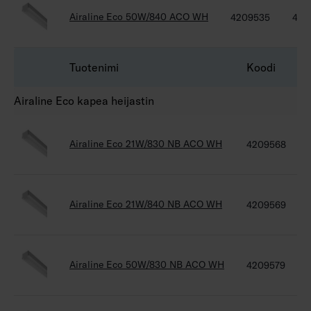
Airaline Eco 50W/840 ACO WH
4209535
420
Tuotenimi
Koodi
Airaline Eco kapea heijastin
Airaline Eco 21W/830 NB ACO WH
4209568
Airaline Eco 21W/840 NB ACO WH
4209569
Airaline Eco 50W/830 NB ACO WH
4209579