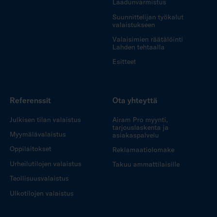
Laadunvarmistus
Suunnittelijan työkalut
valaistukseen
Valaisimien räätälöinti
Lahden tehtaalla
Esitteet
Referenssit
Ota yhteyttä
Julkisen tilan valaistus
Airam Pro myynti,
tarjouslaskenta ja
Myymälävalaistus
asiakaspalvelu
Oppilaitokset
Reklamaatiolomake
Urheilutilojen valaistus
Takuu ammattilaisille
Teollisuusvalaistus
Ulkotilojen valaistus