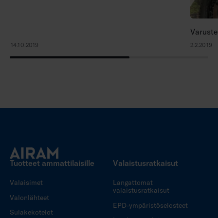
Varuste
14.10.2019
2.2.2019
Tuotteet ammattilaisille
Valaistusratkaisut
Valaisimet
Langattomat
valaistusratkaisut
Valonlähteet
EPD-ympäristöselosteet
Sulakekotelot