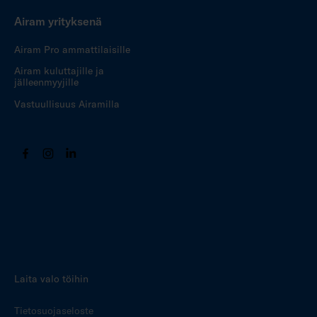
Airam yrityksenä
Airam Pro ammattilaisille
Airam kuluttajille ja
jälleenmyyjille
Vastuullisuus Airamilla
Laita valo töihin
Tietosuojaseloste