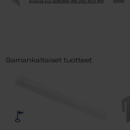
Airaline Eco 50W/840 WB DA2 ACO WH
4209586
Samankaltaiset tuotteet