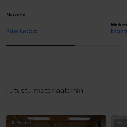
Marketta
Markett
Katso tuotteet
Katso t
Tutustu materiaaleihin
Referenssi
Refer