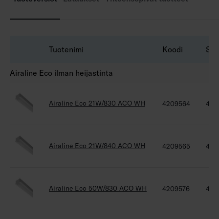
1-10V- ja Switch Dim-ratkaisuina.
Värilämpötiloissa on vaihtoehtoina 2700 K,
5700 K ja 6500K sekä Tunable White.
Tilauksesta CRI > 90. Saatavana myös
Tuotenimi
Koodi
Säh
erilaisilla liitosjohtoratkaisuilla sekä
jonoasennettavilla malleilla. Tilauksesta
Airaline Eco ilman heijastinta
pituudet 600 ja 750 mm. Saatavana myös eri
tehoilla, 1400–9900 lumen.
Airaline Eco 21W/830 ACO WH
4209564
420
Airaline Eco 21W/840 ACO WH
4209565
420
Airaline Eco 50W/830 ACO WH
4209576
420