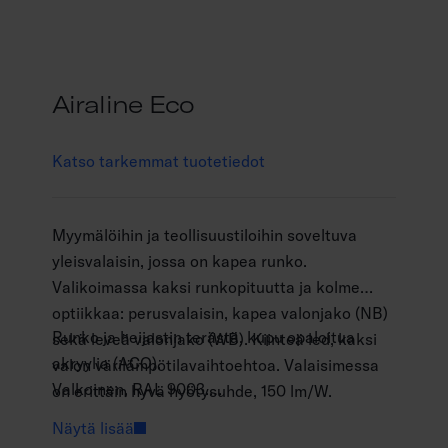
Airaline Eco
Katso tarkemmat tuotetiedot
Myymälöihin ja teollisuustiloihin soveltuva
yleisvalaisin, jossa on kapea runko.
Valikoimassa kaksi runkopituutta ja kolme
optiikkaa: perusvalaisin, kapea valonjako (NB)
Runko ja heijastin terästä, kupu opaloitua
sekä leveä valonjako (WB). Kiinteä led, kaksi
akryylia (ACO).
valon värilämpötilavaihtoehtoa. Valaisimessa
Valkoinen, RAL 9003.
on erittäin hyvä hyötysuhde, 150 lm/W.
Suojausluokka I.
Näytä lisää
Pinta-asennus tai vaijeriripustus erillisellä