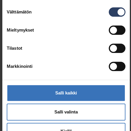
Airaline Eco 50W/840 DA2 ACO WH
4209578
Suostumuksen
Välttämätön
valinta
Tuotenimi
Koodi
Mieltymykset
Airaline Eco Dali kapea heijastin
Tilastot
Airaline Eco 21W/830 NB DA2 ACO WH
4209570
Markkinointi
Airaline Eco 21W/840 NB DA2 ACO WH
4209571
Salli kaikki
Airaline Eco 50W/830 NB DA2 ACO WH
4209581
Salli valinta