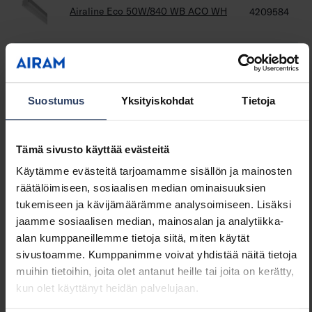
Airaline Eco 50W/840 WB ACO WH
4209584
Tuotenimi
Koodi
Airaline Eco Dali ilman heijastinta
Suostumus
Yksityiskohdat
Tietoja
Airaline Eco 21W/830 DA2 ACO WH
4209566
Tämä sivusto käyttää evästeitä
Käytämme evästeitä tarjoamamme sisällön ja mainosten
räätälöimiseen, sosiaalisen median ominaisuuksien
Airaline Eco 21W/840 DA2 ACO WH
4209567
tukemiseen ja kävijämäärämme analysoimiseen. Lisäksi
jaamme sosiaalisen median, mainosalan ja analytiikka-
alan kumppaneillemme tietoja siitä, miten käytät
sivustoamme. Kumppanimme voivat yhdistää näitä tietoja
Airaline Eco 50W/830 DA2 ACO WH
4209577
muihin tietoihin, joita olet antanut heille tai joita on kerätty,
kun olet käyttänyt heidän palvelujaan.