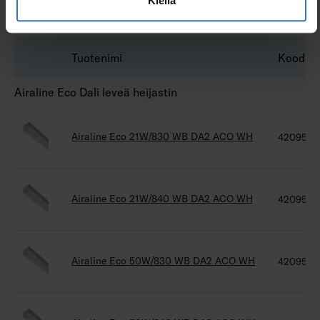
Kiellä
Airaline Eco 50W/840 NB DA2 ACO WH
4209582
Tuotenimi
Koodi
Airaline Eco Dali leveä heijastin
Airaline Eco 21W/830 WB DA2 ACO WH
4209574
Airaline Eco 21W/840 WB DA2 ACO WH
4209575
Airaline Eco 50W/830 WB DA2 ACO WH
4209585