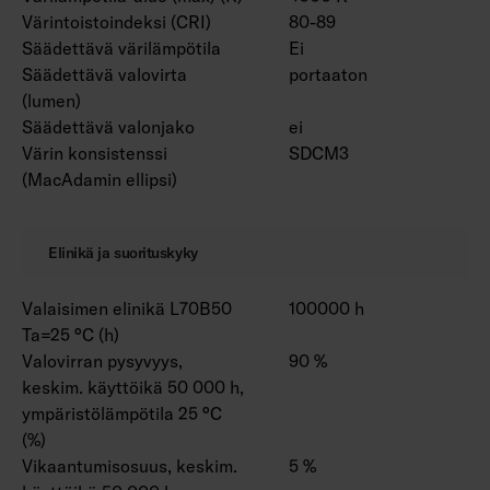
Värintoistoindeksi (CRI)
80-89
Säädettävä värilämpötila
Ei
Säädettävä valovirta
portaaton
(lumen)
Säädettävä valonjako
ei
Värin konsistenssi
SDCM3
(MacAdamin ellipsi)
Elinikä ja suorituskyky
Valaisimen elinikä L70B50
100000 h
Ta=25 °C (h)
Valovirran pysyvyys,
90 %
keskim. käyttöikä 50 000 h,
ympäristölämpötila 25 °C
(%)
Vikaantumisosuus, keskim.
5 %