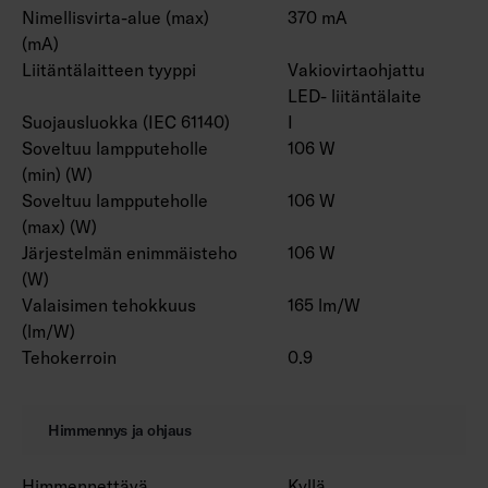
Nimellisvirta-alue (max)
370 mA
(mA)
Liitäntälaitteen tyyppi
Vakiovirtaohjattu
LED- liitäntälaite
Suojausluokka (IEC 61140)
I
Soveltuu lampputeholle
106 W
(min) (W)
Soveltuu lampputeholle
106 W
(max) (W)
Järjestelmän enimmäisteho
106 W
(W)
Valaisimen tehokkuus
165 lm/W
(lm/W)
Tehokerroin
0.9
Himmennys ja ohjaus
Himmennettävä
Kyllä