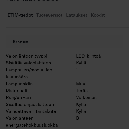
Värilämpötila 4000 K, CRI > 80.
MacAdam 3 SDCM.
ETIM-tiedot
Tuoteversiot
Lataukset
Koodit
IP20.
IK02.
On/off, Dali-2, jossa suorapainikeohjaus 230 V.
Rakenne
Käyttöympäristön lämpötila 0 … 25 °C.
Hyötyelinikä L70 > 100 000 h (Ta25°C).
Valonlähteen tyyppi
LED, kiinteä
Hyötyelinikä L80 100 000 h (Ta25°C).
Sisältää valonlähteen
Kyllä
Virtalähteen elinikä 100 000 h.
Lamppujen/moduulien
1
WH = valkoinen runko, DA2 = Dali-2, Rxx =
lukumäärä
ramppiversiot.
Lampunpidin
Muu
Materiaali
Teräs
Tuotesarjan tuotteella 4338618 on saatavana
Rungon väri
Valkoinen
Sisältää ohjauslaitteen
Kyllä
EPD-dokumentti.
Vaihdettava liitäntälaite
Kyllä
Valonlähteen
B
Projektikohtaisesti saatavana räätälöidyt
energiatehokkuusluokka
valovirtapaketit. Runkopituudet ovat