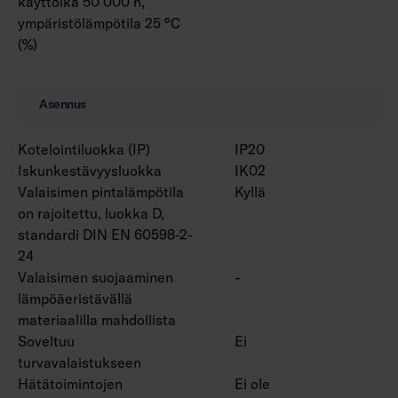
käyttöikä 50 000 h,
ympäristölämpötila 25 °C
(%)
Asennus
Kotelointiluokka (IP)
IP20
Iskunkestävyysluokka
IK02
Valaisimen pintalämpötila
Kyllä
on rajoitettu, luokka D,
standardi DIN EN 60598-2-
24
Valaisimen suojaaminen
-
lämpöäeristävällä
materiaalilla mahdollista
Soveltuu
Ei
turvavalaistukseen
Hätätoimintojen
Ei ole