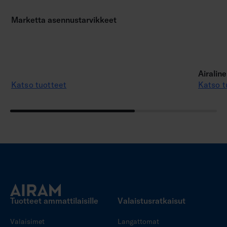
Marketta asennustarvikkeet
Airalin
Katso tuotteet
Katso t
Tuotteet ammattilaisille
Valaistusratkaisut
Valaisimet
Langattomat