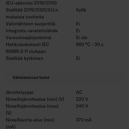
(EU-säännös 2019/2015)
muokattavissa asiakkaan tarpeiden mukaan.
Sisältää 2019/2020/EU:n
Kyllä
Valaisin on saatavana myös useilla erilaisilla
mukaisia tuotteita
linssivaihtoehdoilla. Erikseen tilattuna
Valonlähteen suojaritilä
Ei
runkovärit RAL-Classic -sarjasta. Saatavana
Integroitu varateholähde
Ei
myös värilämpötila 3000 K sekä CRI > 90 / Ra
Varavoimajärjestelmä
Ei ole
> 90 sekä erilaisilla liitosjohdoilla.
Hehkulankatesti IEC
650 °C - 30 s
60695-2-11 mukaan
Huom! Marketan asennustarvikkeet on
Sisältää kytkimen
Ei
valittava erillisestä listauksesta, asennustavan
mukaan. Ramppikannakkeelliset versiot
Sähkötekniset tiedot
sisältävät valitun ramppikannakeparin.
Jännitetyyppi
AC
Nimellisjännitealue (min) (V)
220 V
Nimellisjännitealue (max)
240 V
(V)
Nimellisvirta-alue (min)
370 mA
(mA)