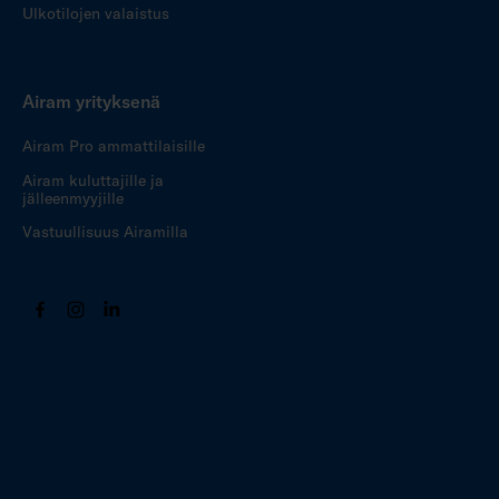
Ulkotilojen valaistus
Airam yrityksenä
Airam Pro ammattilaisille
Airam kuluttajille ja
jälleenmyyjille
Vastuullisuus Airamilla