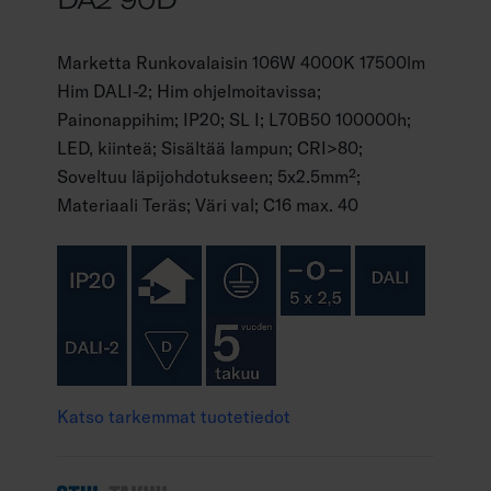
Marketta Runkovalaisin 106W 4000K 17500lm
Him DALI-2; Him ohjelmoitavissa;
Painonappihim; IP20; SL I; L70B50 100000h;
LED, kiinteä; Sisältää lampun; CRI>80;
Soveltuu läpijohdotukseen; 5x2.5mm²;
Materiaali Teräs; Väri val; C16 max. 40
Katso tarkemmat tuotetiedot