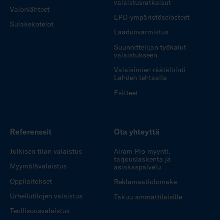
valaistusratkaisut
Valonlähteet
EPD-ympäristöselosteet
Sulakekotelot
Laadunvarmistus
Suunnittelijan työkalut
valaistukseen
Valaisimien räätälöinti
Lahden tehtaalla
Esitteet
Referenssit
Ota yhteyttä
Julkisen tilan valaistus
Airam Pro myynti,
tarjouslaskenta ja
Myymälävalaistus
asiakaspalvelu
Oppilaitokset
Reklamaatiolomake
Urheilutilojen valaistus
Takuu ammattilaisille
Teollisuusvalaistus