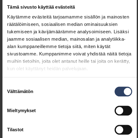
Himmennys Sine Wave
Ei
Tämä sivusto käyttää evästeitä
Reduction
Hipaisuhimmennys
Ei
Käytämme evästeitä tarjoamamme sisällön ja mainosten
Painonappihimmennys
Kyllä
räätälöimiseen, sosiaalisen median ominaisuuksien
Himmennys Zigbee
Ei
tukemiseen ja kävijämäärämme analysoimiseen. Lisäksi
Ilman himmennystoimintoa
Ei
jaamme sosiaalisen median, mainosalan ja analytiikka-
Vakiovalovirta-ohjaus (CLO)
Kyllä
alan kumppaneillemme tietoja siitä, miten käytät
Sisältää liiketunnistuksen
Ei
sivustoamme. Kumppanimme voivat yhdistää näitä tietoja
Sisältää
Ei
muihin tietoihin, joita olet antanut heille tai joita on kerätty,
läsnäolotunnistimen
kun olet käyttänyt heidän palvelujaan.
Valotunnistimella
Ei
Bluetooth -ohjattava
Ei
Suostumuksen
Apple HomeKit -
Ei
Välttämätön
valinta
yhteensopiva
Google Assistant -
Ei
Mieltymykset
yhteensopiva
Amazon Alexa -
Ei
yhteensopiva
Tilastot
Yhteensopiva Casambi-
Ei