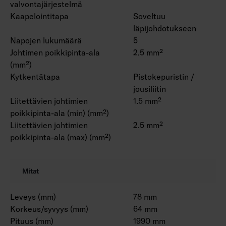
valvontajärjestelmä
Kaapelointitapa
Soveltuu
läpijohdotukseen
Napojen lukumäärä
5
Johtimen poikkipinta-ala
2.5 mm²
(mm²)
Kytkentätapa
Pistokepuristin /
jousiliitin
Liitettävien johtimien
1.5 mm²
poikkipinta-ala (min) (mm²)
Liitettävien johtimien
2.5 mm²
poikkipinta-ala (max) (mm²)
Mitat
Leveys (mm)
78 mm
Korkeus/syvyys (mm)
64 mm
Pituus (mm)
1990 mm