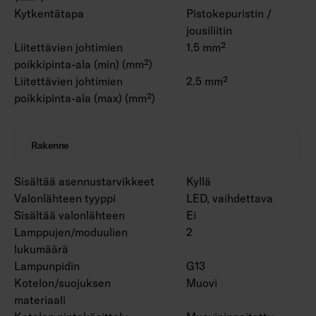
Kytkentätapa
Pistokepuristin /
jousiliitin
Liitettävien johtimien
1.5 mm²
poikkipinta-ala (min) (mm²)
Liitettävien johtimien
2.5 mm²
poikkipinta-ala (max) (mm²)
Rakenne
Sisältää asennustarvikkeet
Kyllä
Valonlähteen tyyppi
LED, vaihdettava
Sisältää valonlähteen
Ei
Lamppujen/moduulien
2
lukumäärä
Lampunpidin
G13
Kotelon/suojuksen
Muovi
materiaali