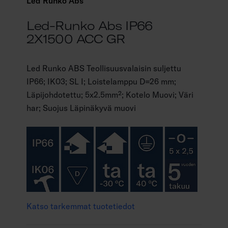
Led Runko Abs
Led-Runko Abs IP66
2X1500 ACC GR
Led Runko ABS Teollisuusvalaisin suljettu
IP66; IK03; SL I; Loistelamppu D=26 mm;
Läpijohdotettu; 5x2.5mm²; Kotelo Muovi; Väri
har; Suojus Läpinäkyvä muovi
Katso tarkemmat tuotetiedot