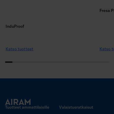
Fresa P
InduProof
Katso tuotteet
Katso t
Tuotteet ammattilaisille
Valaistusratkaisut