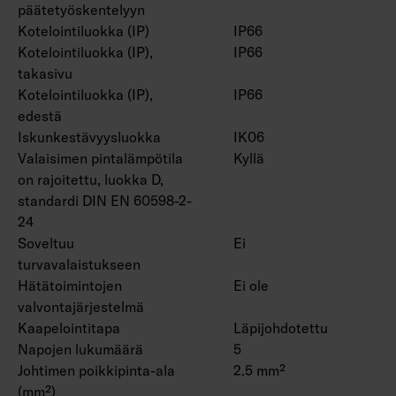
päätetyöskentelyyn
Kotelointiluokka (IP)
IP66
Kotelointiluokka (IP),
IP66
takasivu
Kotelointiluokka (IP),
IP66
edestä
Iskunkestävyysluokka
IK06
Valaisimen pintalämpötila
Kyllä
on rajoitettu, luokka D,
standardi DIN EN 60598-2-
24
Soveltuu
Ei
turvavalaistukseen
Hätätoimintojen
Ei ole
valvontajärjestelmä
Kaapelointitapa
Läpijohdotettu
Napojen lukumäärä
5
Johtimen poikkipinta-ala
2.5 mm²
(mm²)