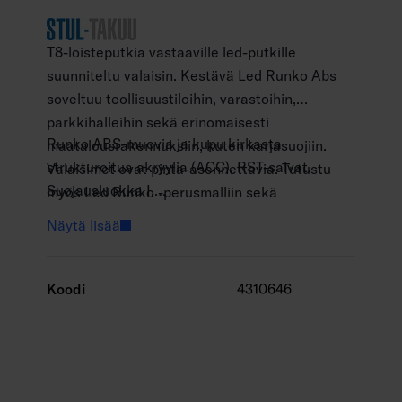
T8-loisteputkia vastaaville led-putkille
suunniteltu valaisin. Kestävä Led Runko Abs
soveltuu teollisuustiloihin, varastoihin,
parkkihalleihin sekä erinomaisesti
Runko ABS-muovia ja kupu kirkasta
maatalousrakennuksiin, kuten karjasuojiin.
strukturoitua akryylia (ACC), RST-salvat.
Valaisimet ovat pinta-asennettavia. Tutustu
Suojausluokka I.
myös Led Runko -perusmalliin sekä
1XG13 ja 2XG13 led-putkille. Suosittelemme
lediputkivalikoimaamme.
Näytä lisää
Airam Pro sarjan led-putkia.
IP66.
IK06.
Koodi
4310646
On/off.
Käyttöympäristön lämpötila -30 … 40 °C tai
valitun lampun mukaisesti.