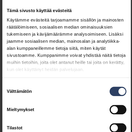
Sähkötekniset tiedot
Tämä sivusto käyttää evästeitä
Jännitetyyppi
AC
Käytämme evästeitä tarjoamamme sisällön ja mainosten
Nimellisjännitealue (min) (V)
220 V
räätälöimiseen, sosiaalisen median ominaisuuksien
Nimellisjännitealue (max)
240 V
tukemiseen ja kävijämäärämme analysoimiseen. Lisäksi
(V)
jaamme sosiaalisen median, mainosalan ja analytiikka-
Liitäntälaitteen tyyppi
Ei vaadita
alan kumppaneillemme tietoja siitä, miten käytät
Suojausluokka (IEC 61140)
I
sivustoamme. Kumppanimme voivat yhdistää näitä tietoja
Soveltuu lampputeholle
1 W
muihin tietoihin, joita olet antanut heille tai joita on kerätty,
(min) (W)
kun olet käyttänyt heidän palvelujaan.
Soveltuu lampputeholle
24 W
(max) (W)
Suostumuksen
Välttämätön
valinta
Himmennys ja ohjaus
Mieltymykset
Himmennettävä
Ei
Himmennys 0-10 V
Ei
Tilastot
Himmennys 1-10 V
Ei