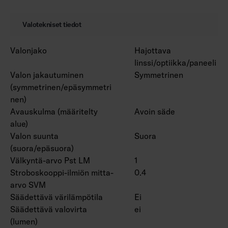
Valotekniset tiedot
Valonjako
Hajottava
linssi/optiikka/paneeli
Valon jakautuminen
Symmetrinen
(symmetrinen/epäsymmetri
nen)
Avauskulma (määritelty
Avoin säde
alue)
Valon suunta
Suora
(suora/epäsuora)
Välkyntä-arvo Pst LM
1
Stroboskooppi-ilmiön mitta-
0.4
arvo SVM
Säädettävä värilämpötila
Ei
Säädettävä valovirta
ei
(lumen)