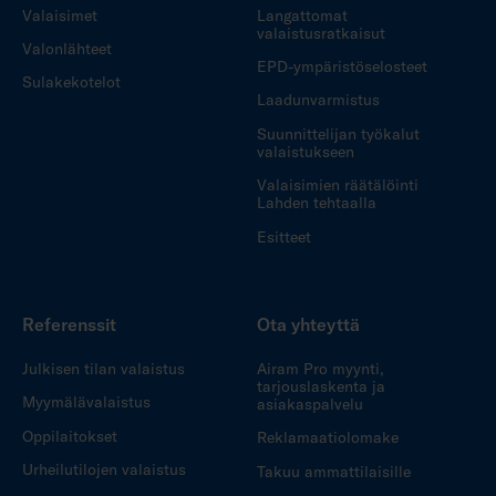
Valaisimet
Langattomat
valaistusratkaisut
Valonlähteet
EPD-ympäristöselosteet
Sulakekotelot
Laadunvarmistus
Suunnittelijan työkalut
valaistukseen
Valaisimien räätälöinti
Lahden tehtaalla
Esitteet
Referenssit
Ota yhteyttä
Julkisen tilan valaistus
Airam Pro myynti,
tarjouslaskenta ja
Myymälävalaistus
asiakaspalvelu
Oppilaitokset
Reklamaatiolomake
Urheilutilojen valaistus
Takuu ammattilaisille