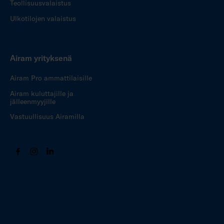
Teollisuusvalaistus
Ulkotilojen valaistus
Airam yrityksenä
Airam Pro ammattilaisille
Airam kuluttajille ja
jälleenmyyjille
Vastuullisuus Airamilla