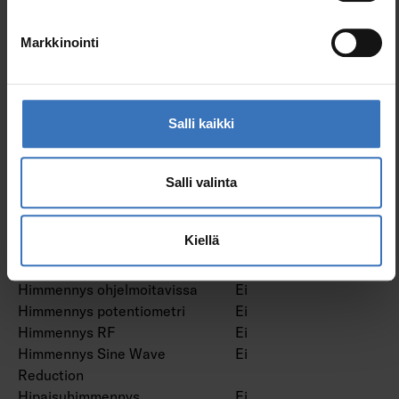
Himmennys DALI
Ei
Himmennys DALI-2
Ei
Markkinointi
Himmennys DMX
Ei
Himmennys DSI
Ei
Himmennys LineSwitch
Ei
Himmennys
Ei
Salli kaikki
valmistajakohtainen
Himmennys
Ei
verkkovirtamodulaatio
Salli valinta
Himmennys laskevan
Ei
reunan ohjaus
Kiellä
Himmennys nousevan
Ei
reunan ohjaus
Himmennys ohjelmoitavissa
Ei
Himmennys potentiometri
Ei
Himmennys RF
Ei
Himmennys Sine Wave
Ei
Reduction
Hipaisuhimmennys
Ei