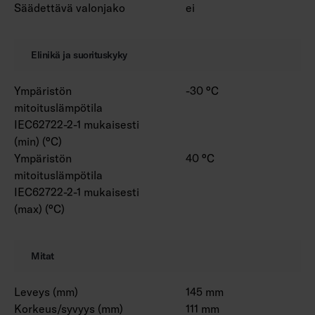
Säädettävä valonjako
ei
Elinikä ja suorituskyky
Ympäristön
-30 °C
mitoituslämpötila
IEC62722-2-1 mukaisesti
(min) (°C)
Ympäristön
40 °C
mitoituslämpötila
IEC62722-2-1 mukaisesti
(max) (°C)
Mitat
Leveys (mm)
145 mm
Korkeus/syvyys (mm)
111 mm