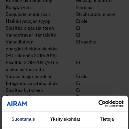
Kotelon pintakäsittely
Muovipinnoitettu
Rungon väri
Harmaa
Suojuksen materiaali
Strukturoitu muovi
Häikäisysuojan tyyppi
Ei ole
Sisältää ohjauslaitteen
Ei
Vaihdettava liitäntälaite
Ei
Valonlähteen
Ei vaadita
energiatehokkuusluokka
(EU-säännös 2019/2015)
Sisältää 2019/2020/EU:n
Ei
mukaisia tuotteita
Varavoimajärjestelmä
Ei ole
Integroitu varateholähde
Ei
Sisältää kytkimen
Ei
Tuuletusaukot
Ei
Hehkulankatesti IEC
650 °C - 30 s
60695-2-11 mukaan
Suostumus
Yksityiskohdat
Tietoja