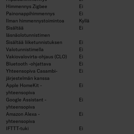
Himmennys Zigbee
Ei
Painonappihimmennys
Ei
Ilman himmennystoimintoa
Kyllä
Sisältää
Ei
läsnäolotunnistimen
Sisältää liiketunnistuksen
Ei
Valotunnistimella
Ei
Vakiovalovirta-ohjaus (CLO)
Ei
Bluetooth -ohjattava
Ei
Yhteensopiva Casambi-
Ei
järjestelmän kanssa
Apple HomeKit -
Ei
yhteensopiva
Google Assistant -
Ei
yhteensopiva
Amazon Alexa -
Ei
yhteensopiva
IFTTT-tuki
Ei