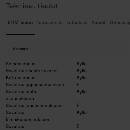
Tekniset tiedot
ETIM-tiedot
Tuoteversiot
Lataukset
Koodit
Yhteensop
Asennus
Seinäasennus
Kyllä
Soveltuu ripustettavaksi
Kyllä
Kattoasennus
Kyllä
Soveltuu uppoasennukseen
Ei
Soveltuu pinta-
Kyllä
asennukseen
Soveltuu jonoasennukseen
Ei
Soveltuu
Kyllä
kiinnikeasennukseen
Soveltuu
Ei