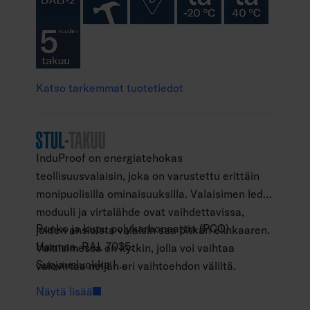
Katso tarkemmat tuotetiedot
InduProof on energiatehokas
teollisuusvalaisin, joka on varustettu erittäin
monipuolisilla ominaisuuksilla. Valaisimen led-
moduuli ja virtalähde ovat vaihdettavissa,
Runko ja kupu polykarbonaattia (PCO).
joiden ansioista valaisin saa pitkän elinkaaren.
Harmaa, RAL 7035.
Valaisimessa on kytkin, jolla voi vaihtaa
Suojausluokka I.
valovirtaa neljän eri vaihtoehdon väliltä.
Pinta-asennus kattoon ja seinään,
Sarjassa on kaksi eri pituutta ja sen voi
Näytä lisää
mahdollisuus myös ripustusasennukseen sekä
asentaa pintaan tai ripustusasennuksena sekä