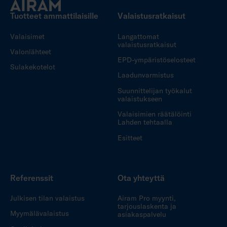
Tuotteet ammattilaisille
Valaistusratkaisut
Valaisimet
Langattomat
valaistusratkaisut
Valonlähteet
EPD-ympäristöselosteet
Sulakekotelot
Laadunvarmistus
Suunnittelijan työkalut
valaistukseen
Valaisimien räätälöinti
Lahden tehtaalla
Esitteet
Referenssit
Ota yhteyttä
Julkisen tilan valaistus
Airam Pro myynti,
tarjouslaskenta ja
Myymälävalaistus
asiakaspalvelu