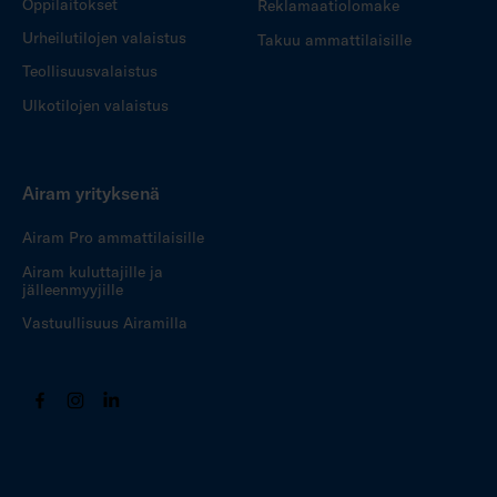
Oppilaitokset
Reklamaatiolomake
Urheilutilojen valaistus
Takuu ammattilaisille
Teollisuusvalaistus
Ulkotilojen valaistus
Airam yrityksenä
Airam Pro ammattilaisille
Airam kuluttajille ja
jälleenmyyjille
Vastuullisuus Airamilla