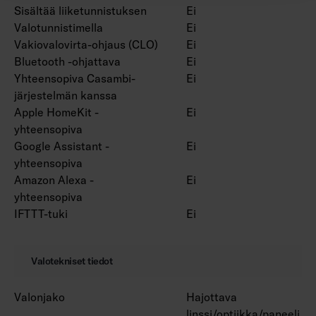
Sisältää liiketunnistuksen
Ei
Valotunnistimella
Ei
Vakiovalovirta-ohjaus (CLO)
Ei
Bluetooth -ohjattava
Ei
Yhteensopiva Casambi-
Ei
järjestelmän kanssa
Apple HomeKit -
Ei
yhteensopiva
Google Assistant -
Ei
yhteensopiva
Amazon Alexa -
Ei
yhteensopiva
IFTTT-tuki
Ei
Valotekniset tiedot
Valonjako
Hajottava
linssi/optiikka/paneeli