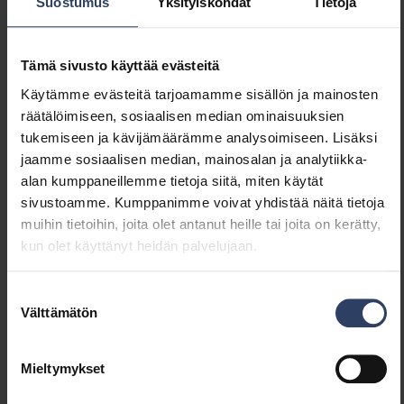
Valaisimen tehokkuus
160 lm/W
Suostumus
Yksityiskohdat
Tietoja
(lm/W)
Tehokerroin
0.9
Kokonaisharmoninen särö
20 %
Tämä sivusto käyttää evästeitä
(THD) (%)
Käytämme evästeitä tarjoamamme sisällön ja mainosten
Kokonaisharmoninen särö
20 THD
räätälöimiseen, sosiaalisen median ominaisuuksien
(THD)
tukemiseen ja kävijämäärämme analysoimiseen. Lisäksi
jaamme sosiaalisen median, mainosalan ja analytiikka-
alan kumppaneillemme tietoja siitä, miten käytät
Himmennys ja ohjaus
sivustoamme. Kumppanimme voivat yhdistää näitä tietoja
muihin tietoihin, joita olet antanut heille tai joita on kerätty,
Himmennettävä
Kyllä
kun olet käyttänyt heidän palvelujaan.
Himmennys 0-10 V
Ei
Himmennys 1-10 V
Ei
Suostumuksen
Himmennys DALI
Kyllä
Välttämätön
valinta
Himmennys DALI-2
Kyllä
Himmennys DMX
Ei
Himmennys DSI
Ei
Mieltymykset
Himmennys LineSwitch
Ei