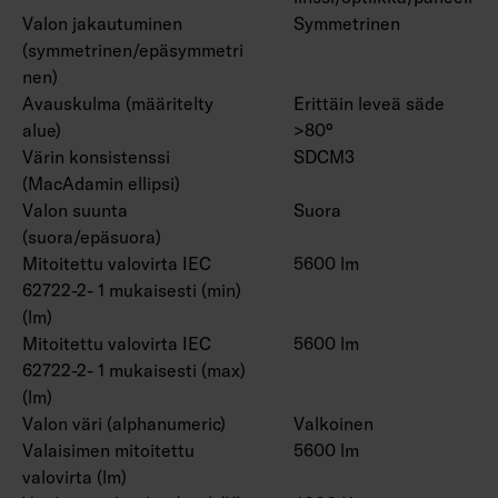
Valon jakautuminen
Symmetrinen
(symmetrinen/epäsymmetri
nen)
Avauskulma (määritelty
Erittäin leveä säde
alue)
>80°
Värin konsistenssi
SDCM3
(MacAdamin ellipsi)
Valon suunta
Suora
(suora/epäsuora)
Mitoitettu valovirta IEC
5600 lm
62722-2- 1 mukaisesti (min)
(lm)
Mitoitettu valovirta IEC
5600 lm
62722-2- 1 mukaisesti (max)
(lm)
Valon väri (alphanumeric)
Valkoinen
Valaisimen mitoitettu
5600 lm
valovirta (lm)