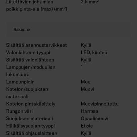
Liitettävien johtimien
2.5 mm²
poikkipinta-ala (max) (mm²)
Rakenne
Sisältää asennustarvikkeet
Kyllä
Valonlähteen tyyppi
LED, kiinteä
Sisältää valonlähteen
Kyllä
Lamppujen/moduulien
1
lukumäärä
Lampunpidin
Muu
Kotelon/suojuksen
Muovi
materiaali
Kotelon pintakäsittely
Muovipinnoitettu
Rungon väri
Harmaa
Suojuksen materiaali
Opaalimuovi
Häikäisysuojan tyyppi
Ei ole
Sisältää ohjauslaitteen
Kyllä