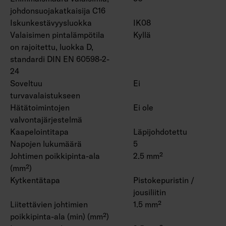
johdonsuojakatkaisija C16
Iskunkestävyysluokka
IK08
Valaisimen pintalämpötila
Kyllä
on rajoitettu, luokka D,
standardi DIN EN 60598-2-
24
Soveltuu
Ei
turvavalaistukseen
Hätätoimintojen
Ei ole
valvontajärjestelmä
Kaapelointitapa
Läpijohdotettu
Napojen lukumäärä
5
Johtimen poikkipinta-ala
2.5 mm²
(mm²)
Kytkentätapa
Pistokepuristin /
jousiliitin
Liitettävien johtimien
1.5 mm²
poikkipinta-ala (min) (mm²)