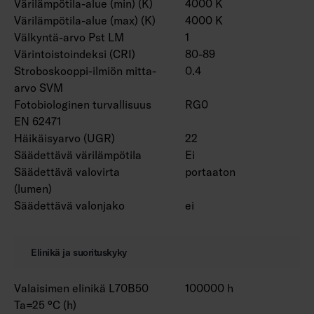
Värilämpötila-alue (min) (K)
4000 K
Värilämpötila-alue (max) (K)
4000 K
Välkyntä-arvo Pst LM
1
Värintoistoindeksi (CRI)
80-89
Stroboskooppi-ilmiön mitta-
0.4
arvo SVM
Fotobiologinen turvallisuus
RG0
EN 62471
Häikäisyarvo (UGR)
22
Säädettävä värilämpötila
Ei
Säädettävä valovirta
portaaton
(lumen)
Säädettävä valonjako
ei
Elinikä ja suorituskyky
Valaisimen elinikä L70B50
100000 h
Ta=25 °C (h)