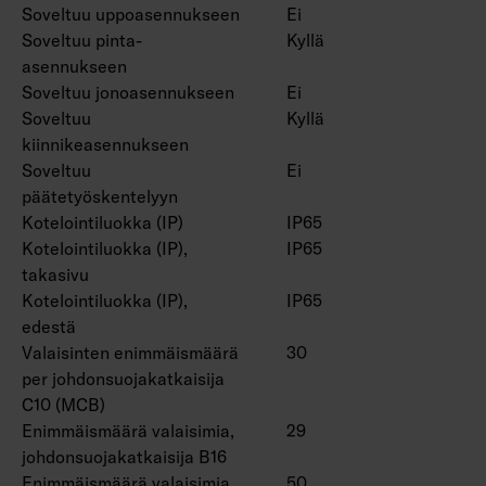
Hyötyelinikä L70 > 100 000 h (Ta25°C).
Soveltuu uppoasennukseen
Ei
Hyötyelinikä L80 > 100 000 h (Ta25°C).
Soveltuu pinta-
Kyllä
Hyötyelinikä L90 > 80 000 h (Ta25°C).
asennukseen
Virtalähteen elinikä 100 000 h.
Soveltuu jonoasennukseen
Ei
Soveltuu
Kyllä
kiinnikeasennukseen
Tuotesarjan tuotteella 4338606 on saatavana
Soveltuu
Ei
EPD-dokumentti.
päätetyöskentelyyn
Kotelointiluokka (IP)
IP65
Kotelointiluokka (IP),
IP65
takasivu
Kotelointiluokka (IP),
IP65
edestä
Valaisinten enimmäismäärä
30
per johdonsuojakatkaisija
C10 (MCB)
Enimmäismäärä valaisimia,
29
johdonsuojakatkaisija B16
Enimmäismäärä valaisimia,
50