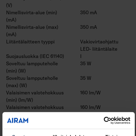
(V)
Nimellisvirta-alue (min)
350 mA
(mA)
Nimellisvirta-alue (max)
350 mA
(mA)
Liitäntälaitteen tyyppi
Vakiovirtaohjattu
LED- liitäntälaite
Suojausluokka (IEC 61140)
I
Soveltuu lampputeholle
35 W
(min) (W)
Soveltuu lampputeholle
35 W
(max) (W)
Valaisimen valotehokkuus
160 lm/W
(min) (lm/W)
Valaisimen valotehokkuus
160 lm/W
(max) (lm/W)
Järjestelmän enimmäisteho
35 W
(W)