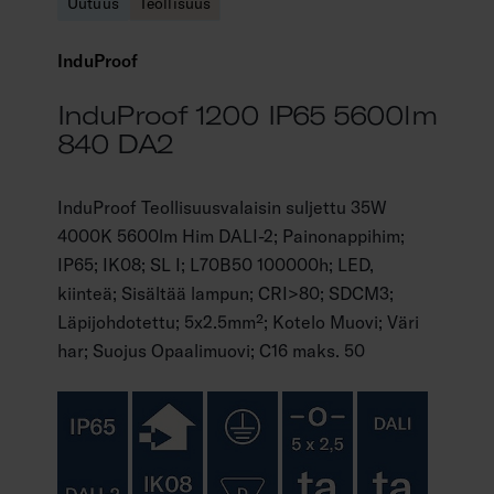
Uutuus
Teollisuus
InduProof
InduProof 1200 IP65 5600lm
840 DA2
InduProof Teollisuusvalaisin suljettu 35W
4000K 5600lm Him DALI-2; Painonappihim;
IP65; IK08; SL I; L70B50 100000h; LED,
kiinteä; Sisältää lampun; CRI>80; SDCM3;
Läpijohdotettu; 5x2.5mm²; Kotelo Muovi; Väri
har; Suojus Opaalimuovi; C16 maks. 50