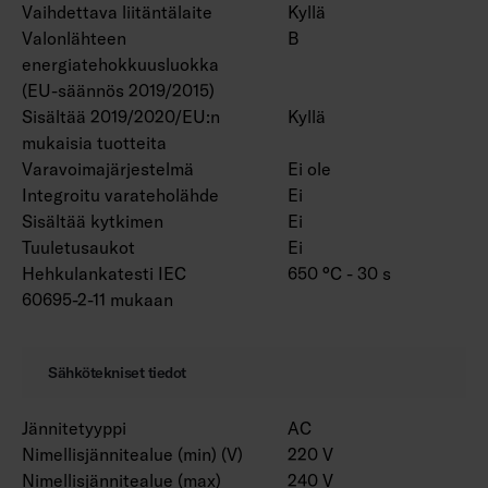
Vaihdettava liitäntälaite
Kyllä
Valonlähteen
B
energiatehokkuusluokka
(EU-säännös 2019/2015)
Sisältää 2019/2020/EU:n
Kyllä
mukaisia tuotteita
Varavoimajärjestelmä
Ei ole
Integroitu varateholähde
Ei
Sisältää kytkimen
Ei
Tuuletusaukot
Ei
Hehkulankatesti IEC
650 °C - 30 s
60695-2-11 mukaan
Sähkötekniset tiedot
Jännitetyyppi
AC
Nimellisjännitealue (min) (V)
220 V
Nimellisjännitealue (max)
240 V