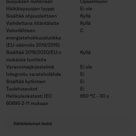
Suojuksen materiaali
Opaalimuovi
Häikäisysuojan tyyppi
Ei ole
Sisältää ohjauslaitteen
Kyllä
Vaihdettava liitäntälaite
Kyllä
Valonlähteen
C
energiatehokkuusluokka
(EU-säännös 2019/2015)
Sisältää 2019/2020/EU:n
Kyllä
mukaisia tuotteita
Varavoimajärjestelmä
Ei ole
Integroitu varateholähde
Ei
Sisältää kytkimen
Ei
Tuuletusaukot
Ei
Hehkulankatesti IEC
650 °C - 30 s
60695-2-11 mukaan
Sähkötekniset tiedot