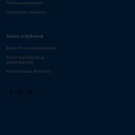
Teollisuusvalaistus
Ulkotilojen valaistus
Airam yrityksenä
Airam Pro ammattilaisille
Airam kuluttajille ja
jälleenmyyjille
Vastuullisuus Airamilla