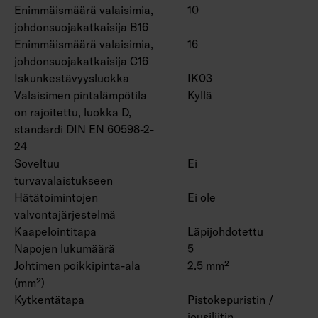
Enimmäismäärä valaisimia,
10
johdonsuojakatkaisija B16
Enimmäismäärä valaisimia,
16
johdonsuojakatkaisija C16
Iskunkestävyysluokka
IK03
Valaisimen pintalämpötila
Kyllä
on rajoitettu, luokka D,
standardi DIN EN 60598-2-
24
Soveltuu
Ei
turvavalaistukseen
Hätätoimintojen
Ei ole
valvontajärjestelmä
Kaapelointitapa
Läpijohdotettu
Napojen lukumäärä
5
Johtimen poikkipinta-ala
2.5 mm²
(mm²)
Kytkentätapa
Pistokepuristin /
jousiliitin