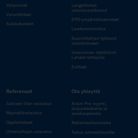
Valaisimet
Langattomat
valaistusratkaisut
Valonlähteet
EPD-ympäristöselosteet
Sulakekotelot
Laadunvarmistus
Suunnittelijan työkalut
valaistukseen
Valaisimien räätälöinti
Lahden tehtaalla
Esitteet
Referenssit
Ota yhteyttä
Julkisen tilan valaistus
Airam Pro myynti,
tarjouslaskenta ja
Myymälävalaistus
asiakaspalvelu
Oppilaitokset
Reklamaatiolomake
Urheilutilojen valaistus
Takuu ammattilaisille