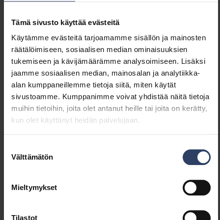
Tehokerroin
0.9
Kokonaisharmoninen särö
10 %
Tämä sivusto käyttää evästeitä
(THD) (%)
Käytämme evästeitä tarjoamamme sisällön ja mainosten
Kokonaisharmoninen särö
10 THD
räätälöimiseen, sosiaalisen median ominaisuuksien
(THD)
tukemiseen ja kävijämäärämme analysoimiseen. Lisäksi
jaamme sosiaalisen median, mainosalan ja analytiikka-
alan kumppaneillemme tietoja siitä, miten käytät
Himmennys ja ohjaus
sivustoamme. Kumppanimme voivat yhdistää näitä tietoja
muihin tietoihin, joita olet antanut heille tai joita on kerätty,
Himmennettävä
Kyllä
kun olet käyttänyt heidän palvelujaan.
Himmennys 0-10 V
Ei
Himmennys 1-10 V
Ei
Suostumuksen
Himmennys DALI
Kyllä
Välttämätön
valinta
Himmennys DALI-2
Kyllä
Himmennys DMX
Ei
Himmennys DSI
Ei
Mieltymykset
Himmennys LineSwitch
Ei
Himmennys
Ei
Tilastot
valmistajakohtainen