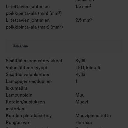
Liitettävien johtimien
1.5 mm²
poikkipinta-ala (min) (mm²)
Liitettävien johtimien
2.5 mm²
poikkipinta-ala (max) (mm²)
Rakenne
Sisältää asennustarvikkeet
Kyllä
Valonlähteen tyyppi
LED, kiinteä
Sisältää valonlähteen
Kyllä
Lamppujen/moduulien
1
lukumäärä
Lampunpidin
Muu
Kotelon/suojuksen
Muovi
materiaali
Kotelon pintakäsittely
Muovipinnoitettu
Rungon väri
Harmaa