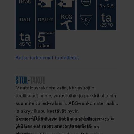
Katso tarkemmat tuotetiedot
Maatalousrakennuksiin, karjasuojiin,
teollisuustiloihin, varastoihin ja parkkihalleihin
suunniteltu led-valaisin. ABS-runkomateriaali
ja akryylikupu kestävät hyvin
Runko ABS-muovia ja kupu opaloitua akryylia
ammoniakkihöyryn, lipeän ja alkalisten
(AC), salvat ruostumatonta terästä.
yhdisteiden rasitusta. Täyttää matalan
Harmaa.