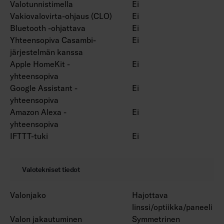
Valotunnistimella
Ei
Vakiovalovirta-ohjaus (CLO)
Ei
Bluetooth -ohjattava
Ei
Yhteensopiva Casambi-
Ei
järjestelmän kanssa
Apple HomeKit -
Ei
yhteensopiva
Google Assistant -
Ei
yhteensopiva
Amazon Alexa -
Ei
yhteensopiva
IFTTT-tuki
Ei
Valotekniset tiedot
Valonjako
Hajottava
linssi/optiikka/paneeli
Valon jakautuminen
Symmetrinen