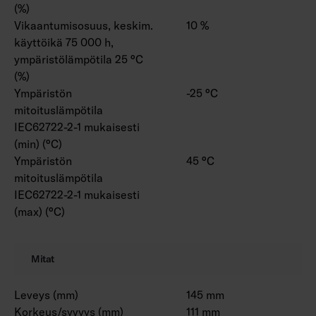
(%)
Vikaantumisosuus, keskim.
10 %
käyttöikä 75 000 h,
ympäristölämpötila 25 °C
(%)
Ympäristön
-25 °C
mitoituslämpötila
IEC62722-2-1 mukaisesti
(min) (°C)
Ympäristön
45 °C
mitoituslämpötila
IEC62722-2-1 mukaisesti
(max) (°C)
Mitat
Leveys (mm)
145 mm
Korkeus/syvyys (mm)
111 mm