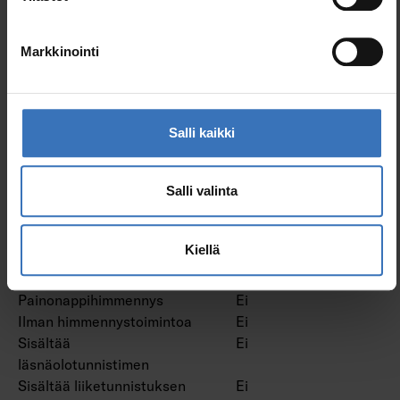
Himmennys
Ei
verkkovirtamodulaatio
Markkinointi
Himmennys laskevan
Ei
reunan ohjaus
Himmennys nousevan
Ei
reunan ohjaus
Salli kaikki
Himmennys ohjelmoitavissa
Ei
Himmennys potentiometri
Ei
Salli valinta
Himmennys RF
Ei
Himmennys Sine Wave
Ei
Reduction
Kiellä
Hipaisuhimmennys
Ei
Himmennys Zigbee
Ei
Painonappihimmennys
Ei
Ilman himmennystoimintoa
Ei
Sisältää
Ei
läsnäolotunnistimen
Sisältää liiketunnistuksen
Ei