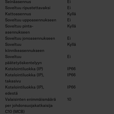
Seinäasennus
Ei
1-10V, Swich DIM, Radar. Tilauksesta CRI >90.
Soveltuu ripustettavaksi
Ei
Kattoasennus
Kyllä
Soveltuu uppoasennukseen
Ei
Soveltuu pinta-
Kyllä
asennukseen
Soveltuu jonoasennukseen
Ei
Soveltuu
Kyllä
kiinnikeasennukseen
Soveltuu
Ei
päätetyöskentelyyn
Kotelointiluokka (IP)
IP66
Kotelointiluokka (IP),
IP66
takasivu
Kotelointiluokka (IP),
IP66
edestä
Valaisinten enimmäismäärä
10
per johdonsuojakatkaisija
C10 (MCB)