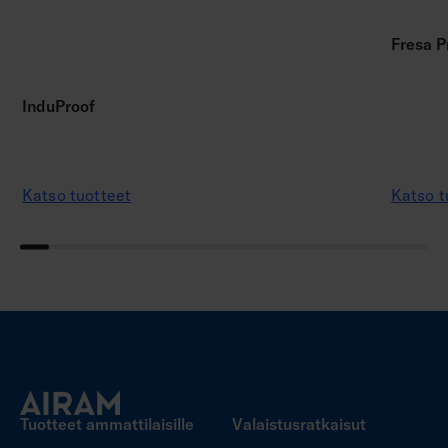
Fresa P
InduProof
Katso tuotteet
Katso t
Tuotteet ammattilaisille
Valaistusratkaisut