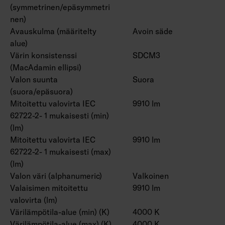
(symmetrinen/epäsymmetri
nen)
Avauskulma (määritelty
Avoin säde
alue)
Värin konsistenssi
SDCM3
(MacAdamin ellipsi)
Valon suunta
Suora
(suora/epäsuora)
Mitoitettu valovirta IEC
9910 lm
62722-2- 1 mukaisesti (min)
(lm)
Mitoitettu valovirta IEC
9910 lm
62722-2- 1 mukaisesti (max)
(lm)
Valon väri (alphanumeric)
Valkoinen
Valaisimen mitoitettu
9910 lm
valovirta (lm)
Värilämpötila-alue (min) (K)
4000 K
Värilämpötila-alue (max) (K)
4000 K