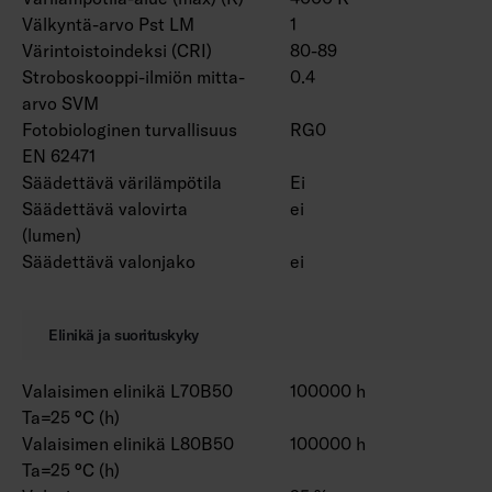
Välkyntä-arvo Pst LM
1
Värintoistoindeksi (CRI)
80-89
Stroboskooppi-ilmiön mitta-
0.4
arvo SVM
Fotobiologinen turvallisuus
RG0
EN 62471
Säädettävä värilämpötila
Ei
Säädettävä valovirta
ei
(lumen)
Säädettävä valonjako
ei
Elinikä ja suorituskyky
Valaisimen elinikä L70B50
100000 h
Ta=25 °C (h)
Valaisimen elinikä L80B50
100000 h
Ta=25 °C (h)