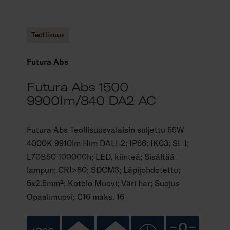
Teollisuus
Futura Abs
Futura Abs 1500
9900lm/840 DA2 AC
Futura Abs Teollisuusvalaisin suljettu 65W
4000K 9910lm Him DALI-2; IP66; IK03; SL I;
L70B50 100000h; LED, kiinteä; Sisältää
lampun; CRI>80; SDCM3; Läpijohdotettu;
5x2.5mm²; Kotelo Muovi; Väri har; Suojus
Opaalimuovi; C16 maks. 16