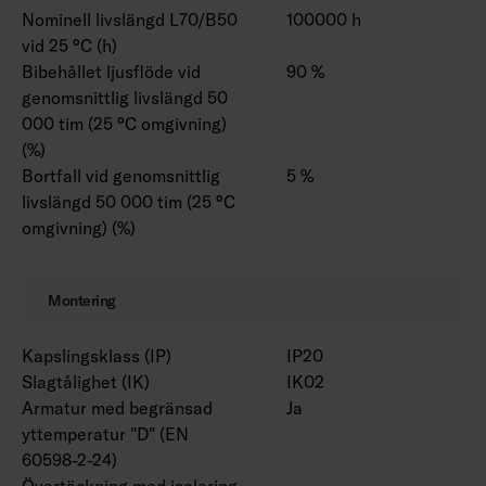
Nominell livslängd L70/B50
100000 h
vid 25 °C (h)
Bibehållet ljusflöde vid
90 %
genomsnittlig livslängd 50
000 tim (25 °C omgivning)
(%)
Bortfall vid genomsnittlig
5 %
livslängd 50 000 tim (25 °C
omgivning) (%)
Montering
Kapslingsklass (IP)
IP20
Slagtålighet (IK)
IK02
Armatur med begränsad
Ja
yttemperatur "D" (EN
60598-2-24)
Övertäckning med isolering
-