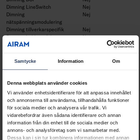
Dimning LineSwitch
Nej
Dimning
Nej
nätspänningsmodulering
Dimning tillverkarspecifik
Nej
Dimning bakkant (phase
Nej
cut-off)
Dimning framkant (phase
Nej
cut-on)
Samtycke
Information
Om
Dimning potentiometer
Nej
(integrerad)
Dimning programmerbar
Ja
Denna webbplats använder cookies
Dimning RF
Nej
Vi använder enhetsidentifierare för att anpassa innehållet
Dimming sinusvåg (Sine
Nej
och annonserna till användarna, tillhandahålla funktioner
Wave Reduction)
för sociala medier och analysera vår trafik. Vi
Dimning med touch
Nej
vidarebefordrar även sådana identifierare och annan
Dimmer med tryckknapp
Ja
information från din enhet till de sociala medier och
Dimning Zigbee
Nej
annons- och analysföretag som vi samarbetar med.
Dimmerfunktion saknas
Nej
Dessa kan i sin tur kombinera informationen med annan