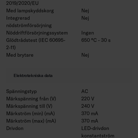
2019/2020/EU
projektspecifik basis. Olika längder kan
Med lampskyddskorg
Nej
anpassas efter dina behov. Armaturen finns
Integrerad
Nej
med olika linsalternativ. RAL Classic-färger för
nödströmförsörjning
höljet finns att beställa. Färgtemperatur 3000
Nöddriftförsörjningssystem
Ingen
K och CRI > 90 / Ra > 90 och projektspecifika
Glödtrådstest (IEC 60695-
650 °C - 30 s
anslutningsledningar finns också.
2-11)
Med brytare
Nej
Obs! Marketans installationsmaterial måste
väljas från en separat lista enligt
Elektrotekniska data
installationsmetoden. Versioner med
rampfästen inkluderar det valda paret av
Spänningstyp
AC
rampfästen.
Märkspänning från (V)
220 V
Märkspänning till (V)
240 V
Märkström (min) (mA)
370 mA
Märkström (max) (mA)
370 mA
Drivdon
LED-drivdon
konstantström