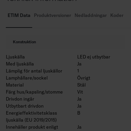
Färgtemperatur 4000 K. CRI > 80 / Ra > 80.
MacAdam 3 SDCM.
ETIM Data
Produktversioner
Nedladdningar
Koder
IP20.
IK02.
On/off och Dali-2 med tryckknappsdimring
Konstruktion
(230V).
Omgivningstemperatur 0 … 25 °C.
Ljuskälla
LED ej utbytbar
Livslängd L70 > 100 000 h (Ta25°C).
Med ljuskälla
Ja
Livslängd L80 100 000 h (Ta25°C).
Lämplig för antal ljuskällor
1
Drivdonets livslängd 100 000 h.
Lamphållare/sockel
Övrigt
WH = vit stomme, DA2 = Dali-2, Rxx =
Material
Stål
rampversioner.
Färg hus/kapsling/stomme
Vit
Drivdon ingår
Ja
Utbytbart drivdon
Ja
För produkten 4338618 i produktserien finns
Energieffektivitetsklass
B
ett EPD-dokument tillgängligt.
ljuskälla (EU 2019/2015)
Innehåller produkt enligt
Ja
Ljusflödespaket är tillgängliga på