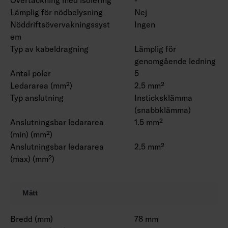
Lämplig för nödbelysning
Nej
Nöddriftsövervakningssyst
Ingen
em
Typ av kabeldragning
Lämplig för
genomgående ledning
Antal poler
5
Ledararea (mm²)
2.5 mm²
Typ anslutning
Insticksklämma
(snabbklämma)
Anslutningsbar ledararea
1.5 mm²
(min) (mm²)
Anslutningsbar ledararea
2.5 mm²
(max) (mm²)
Mått
Bredd (mm)
78 mm