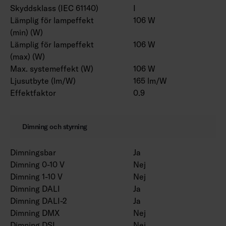
Skyddsklass (IEC 61140)
I
Lämplig för lampeffekt
106 W
(min) (W)
Lämplig för lampeffekt
106 W
(max) (W)
Max. systemeffekt (W)
106 W
Ljusutbyte (lm/W)
165 lm/W
Effektfaktor
0.9
Dimning och styrning
Dimningsbar
Ja
Dimning 0-10 V
Nej
Dimning 1-10 V
Nej
Dimning DALI
Ja
Dimning DALI-2
Ja
Dimning DMX
Nej
Dimning DSI
Nej