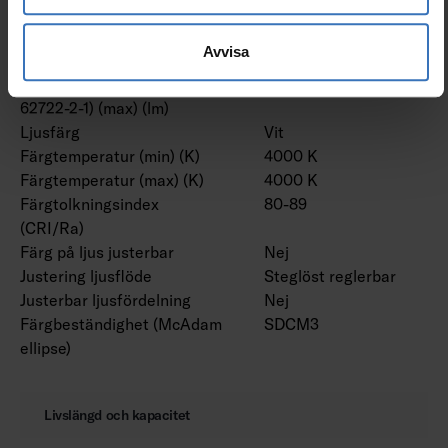
Armaturljusflöde (lm)
17500 lm
Nominellt ljusflöde (IEC
17500 lm
Avvisa
62722-2-1) (min) (lm)
Nominellt ljusflöde (IEC
17500 lm
62722-2-1) (max) (lm)
Ljusfärg
Vit
Färgtemperatur (min) (K)
4000 K
Färgtemperatur (max) (K)
4000 K
Färgtolkningsindex
80-89
(CRI/Ra)
Färg på ljus justerbar
Nej
Justering ljusflöde
Steglöst reglerbar
Justerbar ljusfördelning
Nej
Färgbeständighet (McAdam
SDCM3
ellipse)
Livslängd och kapacitet