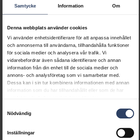
Dimning med touch
Nej
Samtycke
Information
Om
Dimmer med tryckknapp
Ja
Dimning Zigbee
Nej
Dimmerfunktion saknas
Nej
Denna webbplats använder cookies
Konstant ljusflöde (CLO)
Ja
Vi använder enhetsidentifierare för att anpassa innehållet
Med rörelsesensor
Nej
och annonserna till användarna, tillhandahålla funktioner
Med närvaroindikator
Nej
för sociala medier och analysera vår trafik. Vi
Med ljussensor
Nej
vidarebefordrar även sådana identifierare och annan
Bluetoothstyrd
Nej
information från din enhet till de sociala medier och
Kompatibel med Apple
Nej
annons- och analysföretag som vi samarbetar med.
HomeKit
Dessa kan i sin tur kombinera informationen med annan
Kompatibel med Google
Nej
information som du har tillhandahållit eller som de har
Assistant
samlat in när du har använt deras tjänster.
Kompatibel med Amazon
Nej
Alexa
Samtyckesval
Nödvändig
Kompatibel med Casambi
Nej
Med stöd för IFTTT
Nej
Inställningar