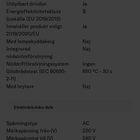
Utbytbart drivdon
Ja
För produkten 4338618 i produktserien finns
Energieffektivitetsklass
B
ett EPD-dokument tillgängligt.
ljuskälla (EU 2019/2015)
Innehåller produkt enligt
Ja
Ljusflödespaket är tillgängliga på
2019/2020/EU
projektspecifik basis. Olika längder kan
Med lampskyddskorg
Nej
anpassas efter dina behov. Armaturen finns
Integrerad
Nej
med olika linsalternativ. RAL Classic-färger för
nödströmförsörjning
höljet finns att beställa. Färgtemperatur 3000
Nöddriftförsörjningssystem
Ingen
K och CRI > 90 / Ra > 90 och projektspecifika
Glödtrådstest (IEC 60695-
650 °C - 30 s
anslutningsledningar finns också.
2-11)
Med brytare
Nej
Obs! Marketans installationsmaterial måste
väljas från en separat lista enligt
Elektrotekniska data
installationsmetoden. Versioner med
rampfästen inkluderar det valda paret av
Spänningstyp
AC
rampfästen.
Märkspänning från (V)
220 V
Märkspänning till (V)
240 V