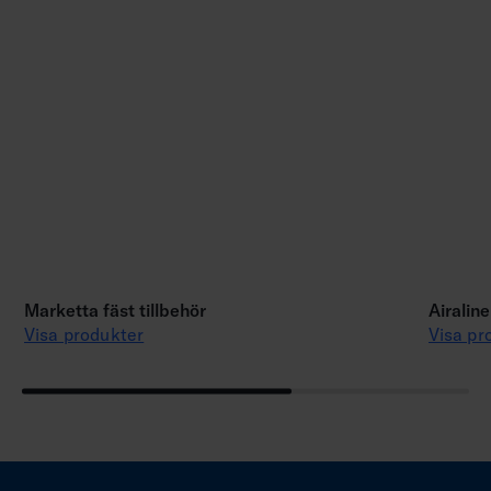
Marketta fäst tillbehör
Airalin
Visa produkter
Visa pr