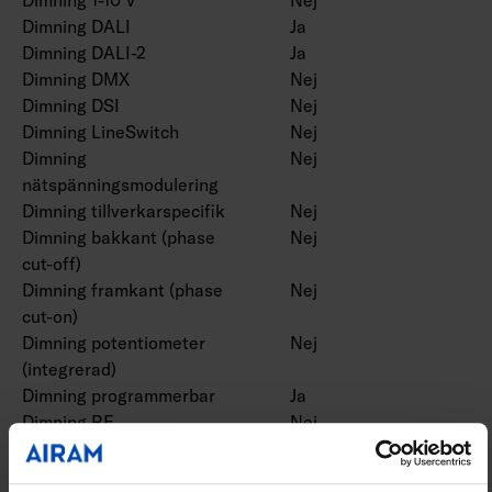
Dimning DALI
Ja
Dimning DALI-2
Ja
Dimning DMX
Nej
Dimning DSI
Nej
Dimning LineSwitch
Nej
Dimning
Nej
nätspänningsmodulering
Dimning tillverkarspecifik
Nej
Dimning bakkant (phase
Nej
cut-off)
Dimning framkant (phase
Nej
cut-on)
Dimning potentiometer
Nej
(integrerad)
Dimning programmerbar
Ja
Dimning RF
Nej
Dimming sinusvåg (Sine
Nej
Wave Reduction)