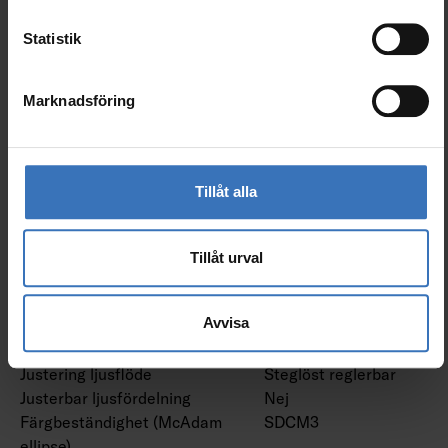
Fotometriska data
Statistik
Ljusfördelare/spridare
Diffusorlins/-optik/-
panel
Marknadsföring
Armaturljusflöde (lm)
8300 lm
Nominellt ljusflöde (IEC
8300 lm
62722-2-1) (min) (lm)
Nominellt ljusflöde (IEC
8300 lm
Tillåt alla
62722-2-1) (max) (lm)
Ljusfärg
Vit
Färgtemperatur (min) (K)
4000 K
Tillåt urval
Färgtemperatur (max) (K)
4000 K
Färgtolkningsindex
80-89
Avvisa
(CRI/Ra)
Färg på ljus justerbar
Nej
Justering ljusflöde
Steglöst reglerbar
Justerbar ljusfördelning
Nej
Färgbeständighet (McAdam
SDCM3
ellipse)