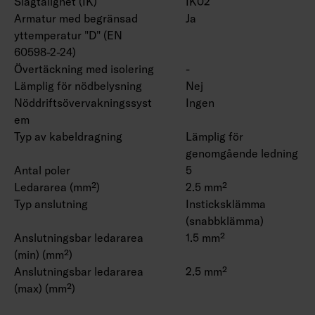
Slagtålighet (IK)
IK02
Armatur med begränsad
Ja
yttemperatur "D" (EN
60598-2-24)
Övertäckning med isolering
-
Lämplig för nödbelysning
Nej
Nöddriftsövervakningssyst
Ingen
em
Typ av kabeldragning
Lämplig för
genomgående ledning
Antal poler
5
Ledararea (mm²)
2.5 mm²
Typ anslutning
Insticksklämma
(snabbklämma)
Anslutningsbar ledararea
1.5 mm²
(min) (mm²)
Anslutningsbar ledararea
2.5 mm²
(max) (mm²)