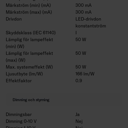
Märkström (min) (mA)
300 mA
Märkström (max) (mA)
300 mA
Drivdon
LED-drivdon
konstantström
Skyddsklass (IEC 61140)
I
Lämplig för lampeffekt
50 W
(min) (W)
Lämplig för lampeffekt
50 W
(max) (W)
Max. systemeffekt (W)
50 W
Ljusutbyte (lm/W)
166 lm/W
Effektfaktor
0.9
Dimning och styrning
Dimningsbar
Ja
Dimning 0-10 V
Nej
Dimning 1-10 V
Nej