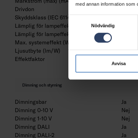
Märkström (max) (mA)
300 m
med annan information som du 
Drivdon
LED-dr
Skyddsklass (IEC 61140)
I
Samtyckesval
Lämplig för lampeffekt (min) (W)
85 W
Nödvändig
Lämplig för lampeffekt (max) (W)
85 W
Max. systemeffekt (W)
85 W
Ljusutbyte (lm/W)
171 l
Effektfaktor
0.9
Avvisa
Dimning och styrning
Dimningsbar
Ja
Dimning 0-10 V
Nej
Dimning 1-10 V
Nej
Dimning DALI
Ja
Dimning DALI-2
Ja