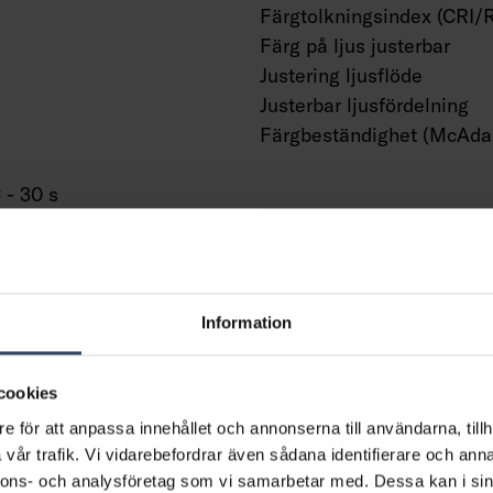
Färgtolkningsindex (CRI/
Färg på ljus justerbar
Justering ljusflöde
Justerbar ljusfördelning
Färgbeständighet (McAdam
 - 30 s
Livslängd och kapacitet
Nominell livslängd L70/B5
(h)
Information
Bibehållet ljusflöde vid g
livslängd 50 000 tim (25 
cookies
omgivning) (%)
e för att anpassa innehållet och annonserna till användarna, tillh
Bortfall vid genomsnittlig
vår trafik. Vi vidarebefordrar även sådana identifierare och anna
A
50 000 tim (25 °C omgivni
nnons- och analysföretag som vi samarbetar med. Dessa kan i sin