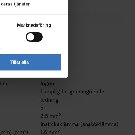
deras tjänster.
Marknadsföring
IP20
IK02
ttemperatur
Ja
Tillåt alla
ng
-
Nej
stem
Ingen
Lämplig för genomgående
ledning
5
2.5 mm²
Insticksklämma (snabbklämma)
 (min) (mm²)
1.5 mm²