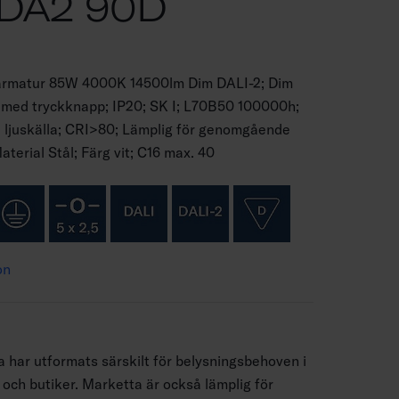
 DA2 90D
 armatur 85W 4000K 14500lm Dim DALI-2; Dim
med tryckknapp; IP20; SK I; L70B50 100000h;
 ljuskälla; CRI>80; Lämplig för genomgående
terial Stål; Färg vit; C16 max. 40
on
 har utformats särskilt för belysningsbehoven i
 och butiker. Marketta är också lämplig för