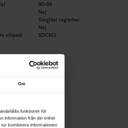
Ra)
80-89
Nej
Steglöst reglerbar
Nej
 ellipse)
SDCM3
0 vid 25 °C
100000 h
Om
enomsnittlig
90 %
°C
andahålla funktioner för
 livslängd
5 %
n information från din enhet
ng) (%)
 tur kombinera informationen