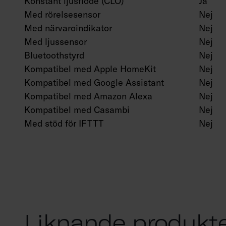
Konstant ljusflöde (CLO)
Ja
Med rörelsesensor
Nej
Med närvaroindikator
Nej
Med ljussensor
Nej
Bluetoothstyrd
Nej
Kompatibel med Apple HomeKit
Nej
Kompatibel med Google Assistant
Nej
Kompatibel med Amazon Alexa
Nej
Kompatibel med Casambi
Nej
Med stöd för IFTTT
Nej
Liknande produkt