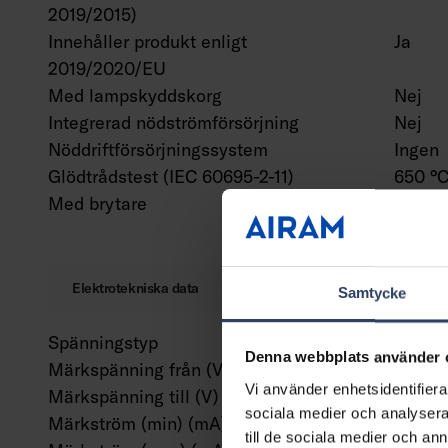
2019/2015)
Innehåller produkt enligt
Ja
2019/2020/EU
Med lampskyddskorg
Nej
Integrerad nödströmförsörjning
Nej
Nöddriftförsörjningssystem
Ingen
Glödtrådstest (IEC 60695-2-11)
650 °C
Med brytare
Nej
Elektrotekniska data
Samtycke
Spänningstyp
AC
Denna webbplats använder 
Märkspänning från (V)
220 V
Vi använder enhetsidentifierar
Märkspänning till (V)
240 V
sociala medier och analysera 
Märkström (min) (mA)
300 m
till de sociala medier och a