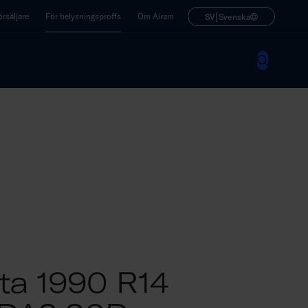
|
rsäljare
För belysningsproffs
Om Airam
SV
Svenska
ta 1990 R14