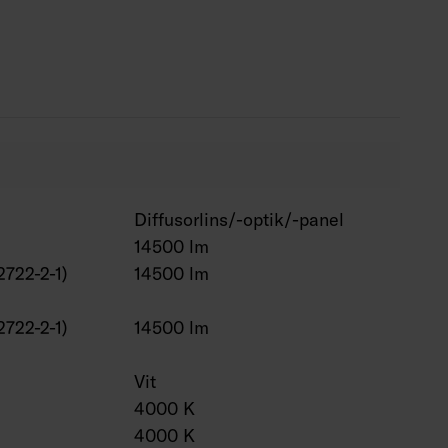
r 0 … 25 °C.
000 h (Ta25°C).
0 h (Ta25°C).
 100 000 h.
 = Dali-2, Rxx = rampversioner.
18 i produktserien finns ett EPD-dokument
Diffusorlins/-optik/-panel
llgängliga på projektspecifik basis. Olika längder
14500 lm
ina behov. Armaturen finns med olika
2722-2-1)
14500 lm
assic-färger för höljet finns att beställa.
 K och CRI > 90 / Ra > 90 och projektspecifika
2722-2-1)
14500 lm
 finns också.
Vit
llationsmaterial måste väljas från en separat
4000 K
ationsmetoden. Versioner med rampfästen
4000 K
 paret av rampfästen.