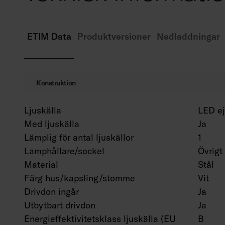
ETIM Data
Produktversioner
Nedladdningar
Konstruktion
Ljuskälla
LED ej
Med ljuskälla
Ja
Lämplig för antal ljuskällor
1
Lamphållare/sockel
Övrigt
Material
Stål
Färg hus/kapsling/stomme
Vit
Drivdon ingår
Ja
Utbytbart drivdon
Ja
Energieffektivitetsklass ljuskälla (EU
B