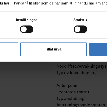
A
har tillhandahållit eller som de har samlat in när du har använt 
ivdon konstantström
Montering
Inställningar
Statistik
Kapslingsklass (IP)
Slagtålighet (IK)
m/W
Armatur med begränsad y
"D" (EN 60598-2-24)
Tillåt urval
Övertäckning med isoleri
Lämplig för nödbelysning
Nöddriftsövervakningssy
Typ av kabeldragning
Antal poler
Ledararea (mm²)
Typ anslutning
Anslutningsbar ledararea