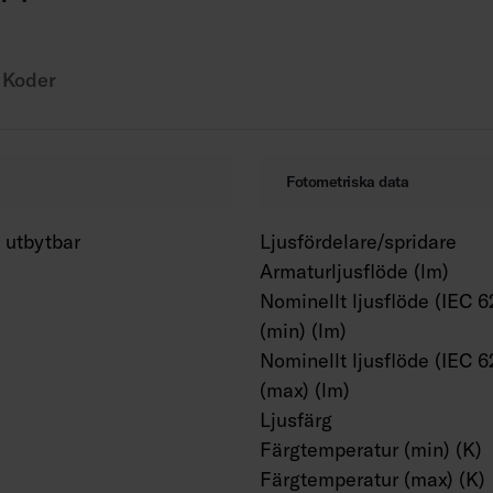
Omgivningstemperatu
Livslängd L70 > 100 
Livslängd L80 100 00
Koder
Drivdonets livslängd
WH = vit stomme, DA2
För produkten 43386
Fotometriska data
tillgängligt.
 utbytbar
Ljusfördelare/spridare
Ljusflödespaket är ti
Armaturljusflöde (lm)
kan anpassas efter d
Nominellt ljusflöde (IEC 6
linsalternativ. RAL Cl
(min) (lm)
Färgtemperatur 3000
Nominellt ljusflöde (IEC 6
anslutningsledningar
(max) (lm)
Ljusfärg
Obs! Marketans insta
Färgtemperatur (min) (K)
lista enligt install
Färgtemperatur (max) (K)
inkluderar det valda