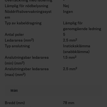
Lämplig för nödbelysning
Nej
Nöddriftsövervakningssyst
Ingen
em
Typ av kabeldragning
Lämplig för
genomgående ledning
Antal poler
5
Ledararea (mm²)
2.5 mm²
Typ anslutning
Insticksklämma
(snabbklämma)
Anslutningsbar ledararea
1.5 mm²
(min) (mm²)
Anslutningsbar ledararea
2.5 mm²
(max) (mm²)
Mått
Bredd (mm)
78 mm