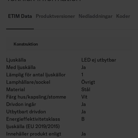
Färgtemperatur 4000 K. CRI > 80 / Ra > 80.
MacAdam 3 SDCM.
ETIM Data
Produktversioner
Nedladdningar
Koder
IP20.
IK02.
On/off och Dali-2 med tryckknappsdimring
Konstruktion
(230V).
Omgivningstemperatur 0 … 25 °C.
Ljuskälla
LED ej utbytbar
Livslängd L70 > 100 000 h (Ta25°C).
Med ljuskälla
Ja
Livslängd L80 100 000 h (Ta25°C).
Lämplig för antal ljuskällor
1
Drivdonets livslängd 100 000 h.
Lamphållare/sockel
Övrigt
WH = vit stomme, DA2 = Dali-2, Rxx =
Material
Stål
rampversioner.
Färg hus/kapsling/stomme
Vit
Drivdon ingår
Ja
Utbytbart drivdon
Ja
För produkten 4338618 i produktserien finns
Energieffektivitetsklass
B
ett EPD-dokument tillgängligt.
ljuskälla (EU 2019/2015)
Innehåller produkt enligt
Ja
Ljusflödespaket är tillgängliga på