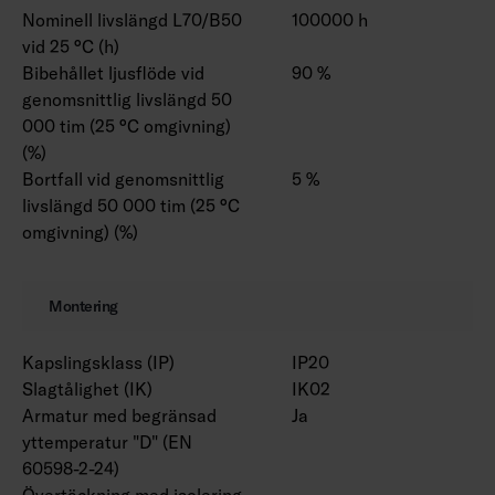
Nominell livslängd L70/B50
100000 h
vid 25 °C (h)
Bibehållet ljusflöde vid
90 %
genomsnittlig livslängd 50
000 tim (25 °C omgivning)
(%)
Bortfall vid genomsnittlig
5 %
livslängd 50 000 tim (25 °C
omgivning) (%)
Montering
Kapslingsklass (IP)
IP20
Slagtålighet (IK)
IK02
Armatur med begränsad
Ja
yttemperatur "D" (EN
60598-2-24)
Övertäckning med isolering
-