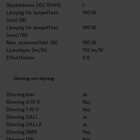
Skyddsklass (IEC 61140)
I
Lämplig för lampeffekt
160 W
(min) (W)
Lämplig för lampeffekt
160 W
(max) (W)
Max. systemeffekt (W)
160 W
Ljusutbyte (lm/W)
152 lm/W
Effektfaktor
0.9
Dimning och styrning
Dimningsbar
Ja
Dimning 0-10 V
Nej
Dimning 1-10 V
Nej
Dimning DALI
Ja
Dimning DALI-2
Ja
Dimning DMX
Nej
Dimning DSI
Nej