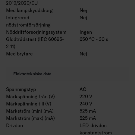
2019/2020/EU
projektspecifik basis. Olika längder kan
Med lampskyddskorg
Nej
anpassas efter dina behov. Armaturen finns
Integrerad
Nej
med olika linsalternativ. RAL Classic-färger för
nödströmförsörjning
höljet finns att beställa. Färgtemperatur 3000
Nöddriftförsörjningssystem
Ingen
K och CRI > 90 / Ra > 90 och projektspecifika
Glödtrådstest (IEC 60695-
650 °C - 30 s
anslutningsledningar finns också.
2-11)
Med brytare
Nej
Obs! Marketans installationsmaterial måste
väljas från en separat lista enligt
Elektrotekniska data
installationsmetoden. Versioner med
rampfästen inkluderar det valda paret av
Spänningstyp
AC
rampfästen.
Märkspänning från (V)
220 V
Märkspänning till (V)
240 V
Märkström (min) (mA)
525 mA
Märkström (max) (mA)
525 mA
Drivdon
LED-drivdon
konstantström