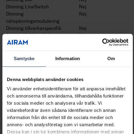
Dimning LineSwitch
Nej
Dimning
Nej
nätspänningsmodulering
Dimning tillverkarspecifik
Nej
Dimning bakkant (phase
Nej
cut-off)
Dimning framkant (phase
Nej
cut-on)
Samtycke
Information
Om
Dimning potentiometer
Nej
(integrerad)
Dimning programmerbar
Ja
Denna webbplats använder cookies
Dimning RF
Nej
Vi använder enhetsidentifierare för att anpassa innehållet
Dimming sinusvåg (Sine
Nej
och annonserna till användarna, tillhandahålla funktioner
Wave Reduction)
för sociala medier och analysera vår trafik. Vi
Dimning med touch
Nej
vidarebefordrar även sådana identifierare och annan
Dimmer med tryckknapp
Ja
information från din enhet till de sociala medier och
Dimning Zigbee
Nej
annons- och analysföretag som vi samarbetar med.
Dimmerfunktion saknas
Nej
Dessa kan i sin tur kombinera informationen med annan