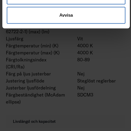
Armaturljusflöde (lm)
24300 lm
Nominellt ljusflöde (IEC
24300 lm
Avvisa
62722-2-1) (min) (lm)
Nominellt ljusflöde (IEC
24300 lm
62722-2-1) (max) (lm)
Ljusfärg
Vit
Färgtemperatur (min) (K)
4000 K
Färgtemperatur (max) (K)
4000 K
Färgtolkningsindex
80-89
(CRI/Ra)
Färg på ljus justerbar
Nej
Justering ljusflöde
Steglöst reglerbar
Justerbar ljusfördelning
Nej
Färgbeständighet (McAdam
SDCM3
ellipse)
Livslängd och kapacitet