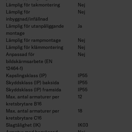
Lämplig för takmontering
Nej
Lämplig för
Nej
inbyggnad/infällnad
Lämplig för utanpåliggande
Ja
montage
Lämplig för rampmontage
Nej
Lämplig för klämmontering
Nej
Anpassad för
Nej
bildskärmsarbete (EN
12464-1)
Kapslingsklass (IP)
IP55
Skyddsklass (IP) baksida
IP55
Skyddsklass (IP) framsida
IP55
Max. antal armaturer per
12
kretsbrytare B16
Max. antal armaturer per
18
kretsbrytare C16
Slagtålighet (IK)
IK03
Armatur med begränsad
Nej