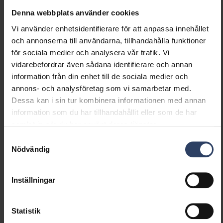
nödströmförsörjning
Denna webbplats använder cookies
Med brytare
Nej
Vi använder enhetsidentifierare för att anpassa innehållet
Med lufthål
Nej
och annonserna till användarna, tillhandahålla funktioner
Glödtrådstest (IEC 60695-
650 °C - 30 s
för sociala medier och analysera vår trafik. Vi
2-11)
vidarebefordrar även sådana identifierare och annan
information från din enhet till de sociala medier och
Elektrotekniska data
annons- och analysföretag som vi samarbetar med.
Dessa kan i sin tur kombinera informationen med annan
information som du har tillhandahållit eller som de har
Spänningstyp
AC
samlat in när du har använt deras tjänster.
Märkspänning från (V)
220 V
Märkspänning till (V)
240 V
Samtyckesval
Drivdon
Krävs ej
Nödvändig
Skyddsklass (IEC 61140)
I
Lämplig för lampeffekt
5.5 W
Inställningar
(min) (W)
Lämplig för lampeffekt
11 W
(max) (W)
Statistik