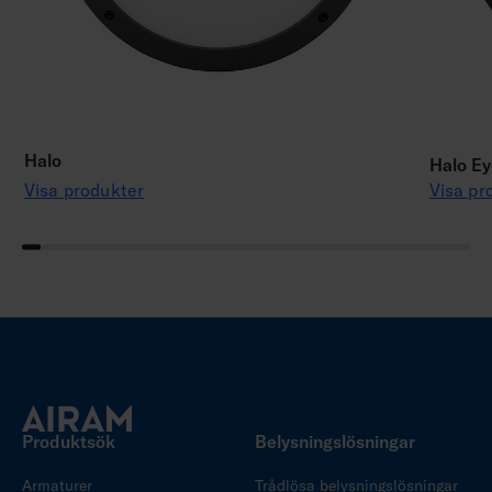
Halo
Halo Ey
Visa produkter
Visa pr
Produktsök
Belysningslösningar
Armaturer
Trådlösa belysningslösningar