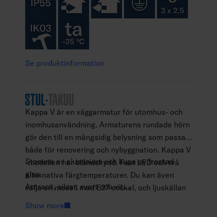
Se produktinformation
Kappa V är en väggarmatur för utomhus- och
inomhusanvändning. Armaturens rundade hörn
gör den till en mångsidig belysning som passar
både för renovering och nybyggnation. Kappa V
Stomme av aluminium och kupa av frostad
-modellen har bländskydd. Fast LED och två
glas.
alternativa färgtemperaturer. Du kan även
Antracit, silver, svart och vit.
välja en modell med E27-sockel, och ljuskällan
Skyddsklass I.
ska då beställas separat. Mycket högklassig
Show more
Ytmontering.
ytbehandling.