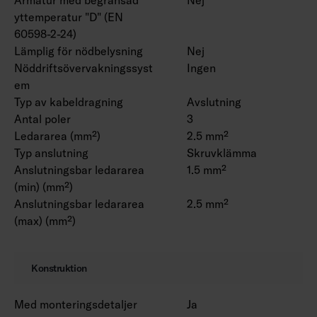
yttemperatur "D" (EN
60598-2-24)
Lämplig för nödbelysning
Nej
Nöddriftsövervakningssyst
Ingen
em
Typ av kabeldragning
Avslutning
Antal poler
3
Ledararea (mm²)
2.5 mm²
Typ anslutning
Skruvklämma
Anslutningsbar ledararea
1.5 mm²
(min) (mm²)
Anslutningsbar ledararea
2.5 mm²
(max) (mm²)
Konstruktion
Med monteringsdetaljer
Ja