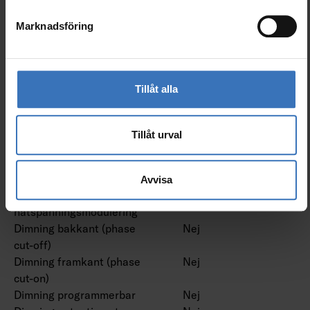
Marknadsföring
Dimning och styrning
Dimning 0-10 V
Nej
Dimning 1-10 V
Nej
Tillåt alla
Dimning DALI
Nej
Dimning DALI-2
Nej
Dimning DMX
Nej
Tillåt urval
Dimning DSI
Nej
Dimning LineSwitch
Nej
Dimning tillverkarspecifik
Nej
Avvisa
Dimning
Nej
nätspänningsmodulering
Dimning bakkant (phase
Nej
cut-off)
Dimning framkant (phase
Nej
cut-on)
Dimning programmerbar
Nej