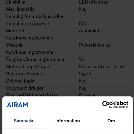
Ljuskälla
LED utbytbar
Med ljuskälla
Nej
Lämplig för antal ljuskällor
1
Lamphållare/sockel
E27
Material
Aluminium
hus/kapsling/stomme
Ytskydd
Pulverlackerad
hus/kapsling/stomme
Färg hus/kapsling/stomme
Vit
Material kupa/kåpa
Glass matt/satinized
Rasterutförande
Ingen
Drivdon ingår
Nej
Utbytbart drivdon
Nej
Energieffektivitetsklass
Krävs ej
ljuskälla (EU 2019/2015)
Innehåller produkt enligt
Nej
2019/2020/EU
Samtycke
Information
Om
Nöddriftförsörjningssystem
Ingen
Integrerad
Nej