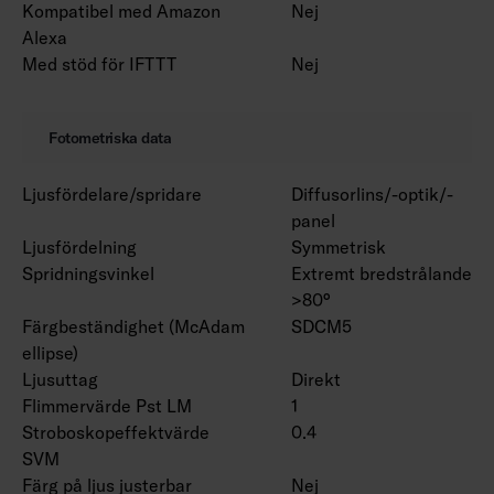
Kompatibel med Amazon
Nej
Alexa
Med stöd för IFTTT
Nej
Fotometriska data
Ljusfördelare/spridare
Diffusorlins/-optik/-
panel
Ljusfördelning
Symmetrisk
Spridningsvinkel
Extremt bredstrålande
>80°
Färgbeständighet (McAdam
SDCM5
ellipse)
Ljusuttag
Direkt
Flimmervärde Pst LM
1
Stroboskopeffektvärde
0.4
SVM
Färg på ljus justerbar
Nej