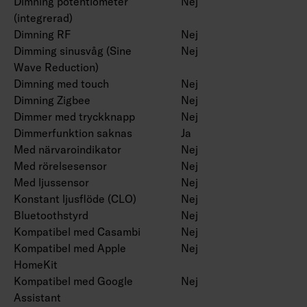
Dimning potentiometer
Nej
(integrerad)
Dimning RF
Nej
Dimming sinusvåg (Sine
Nej
Wave Reduction)
Dimning med touch
Nej
Dimning Zigbee
Nej
Dimmer med tryckknapp
Nej
Dimmerfunktion saknas
Ja
Med närvaroindikator
Nej
Med rörelsesensor
Nej
Med ljussensor
Nej
Konstant ljusflöde (CLO)
Nej
Bluetoothstyrd
Nej
Kompatibel med Casambi
Nej
Kompatibel med Apple
Nej
HomeKit
Kompatibel med Google
Nej
Assistant