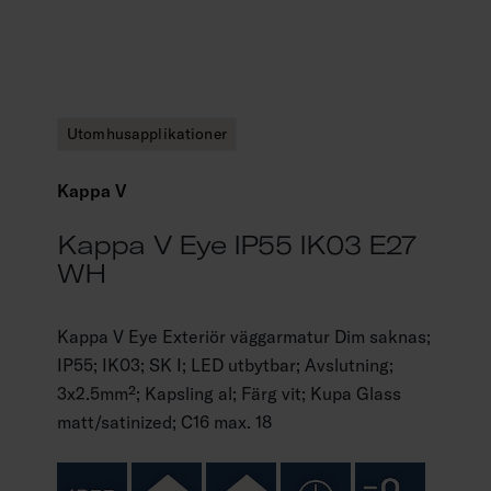
Utomhusapplikationer
Kappa V
Kappa V Eye IP55 IK03 E27
WH
Kappa V Eye Exteriör väggarmatur Dim saknas;
IP55; IK03; SK I; LED utbytbar; Avslutning;
3x2.5mm²; Kapsling al; Färg vit; Kupa Glass
matt/satinized; C16 max. 18