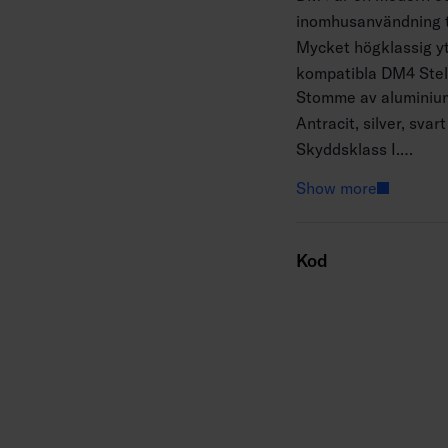
inomhusanvändning ti
Mycket högklassig ytb
kompatibla DM4 Stel
Stomme av aluminium,
Antracit, silver, svart
Skyddsklass I.
Ytmontering.
Show more
Terminerad kabel 3 x
Monteringshöjd 0,5–
Fast LED 8–16 W/805
Kod
Färgtemperaturer 30
IP65.
IK05.
On/off.
Omgivningstemperatu
Livslängd L70 50 000
Drivdonets livslängd