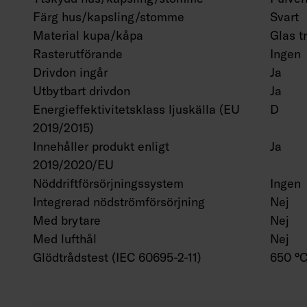
Färg hus/kapsling/stomme
Svart
Material kupa/kåpa
Glas t
Rasterutförande
Ingen
Drivdon ingår
Ja
Utbytbart drivdon
Ja
Energieffektivitetsklass ljuskälla (EU
D
2019/2015)
Innehåller produkt enligt
Ja
2019/2020/EU
Nöddriftförsörjningssystem
Ingen
Integrerad nödströmförsörjning
Nej
Med brytare
Nej
Med lufthål
Nej
Glödtrådstest (IEC 60695-2-11)
650 °C