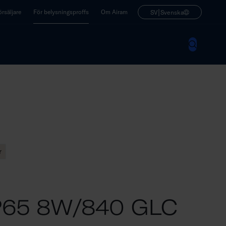
|
rsäljare
För belysningsproffs
Om Airam
SV
Svenska
r
P65 8W/840 GLC