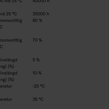
0 vid 25 °C
50000 h
vid 25 °C
35000 h
enomsnittlig
80 %
°C
enomsnittlig
70 %
°C
 livslängd
5 %
ng) (%)
 livslängd
10 %
ng) (%)
eratur
-25 °C
eratur
35 °C