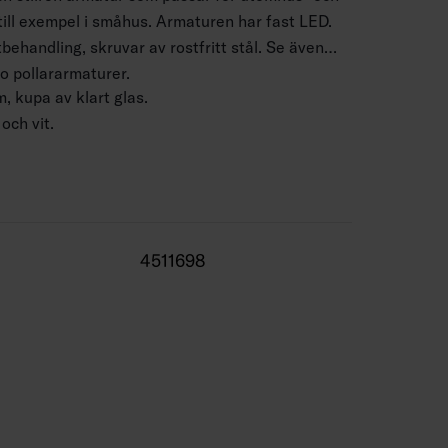
ll exempel i småhus. Armaturen har fast LED.
ehandling, skruvar av rostfritt stål. Se även
o pollararmaturer.
 kupa av klart glas.
 och vit.
 2,5 mm2.
4 m.
–1680 lm.
4511698
00 K och 4000 K. CRI > 80/Ra > 80.
r -25 … 35 °C.
 h (Ta25°C).
 50 000 h.