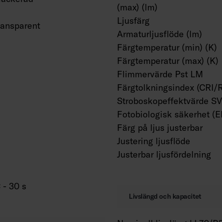
(max) (lm)
Ljusfärg
ransparent
Armaturljusflöde (lm)
Färgtemperatur (min) (K)
Färgtemperatur (max) (K)
Flimmervärde Pst LM
Färgtolkningsindex (CRI/
Stroboskopeffektvärde S
Fotobiologisk säkerhet (
Färg på ljus justerbar
Justering ljusflöde
Justerbar ljusfördelning
 - 30 s
Livslängd och kapacitet