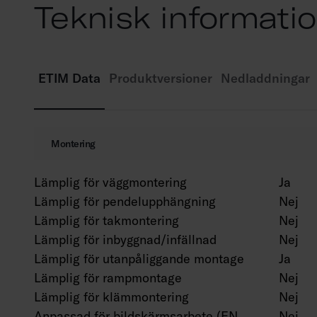
Teknisk informati
ETIM Data
Produktversioner
Nedladdningar
Montering
Lämplig för väggmontering
Ja
Lämplig för pendelupphängning
Nej
Lämplig för takmontering
Nej
Lämplig för inbyggnad/infällnad
Nej
Lämplig för utanpåliggande montage
Ja
Lämplig för rampmontage
Nej
Lämplig för klämmontering
Nej
Anpassad för bildskärmsarbete (EN
Nej