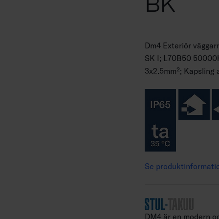
BK
Dm4 Exteriör väggar
SK I; L70B50 50000h;
3x2.5mm²; Kapsling a
Se produktinformati
DM4 är en modern oc