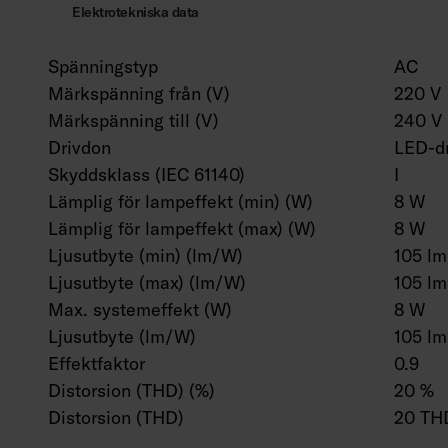
Elektrotekniska data
Spänningstyp
AC
Märkspänning från (V)
220 V
Märkspänning till (V)
240 V
Drivdon
LED-dr
Skyddsklass (IEC 61140)
I
Lämplig för lampeffekt (min) (W)
8 W
Lämplig för lampeffekt (max) (W)
8 W
Ljusutbyte (min) (lm/W)
105 l
Ljusutbyte (max) (lm/W)
105 l
Max. systemeffekt (W)
8 W
Ljusutbyte (lm/W)
105 l
Effektfaktor
0.9
Distorsion (THD) (%)
20 %
Distorsion (THD)
20 TH