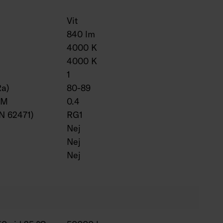
Vit
840 lm
4000 K
4000 K
1
Ra)
80-89
VM
0.4
EN 62471)
RG1
Nej
Nej
Nej