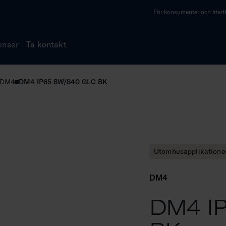
För konsumenter och återfö
enser
Ta kontakt
DM4
DM4 IP65 8W/840 GLC BK
Utomhusapplikatione
DM4
DM4 I