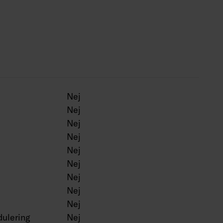
lver, BK = svart, WH = vit.
Nej
Nej
Nej
Nej
Nej
Nej
Nej
Nej
Nej
ulering
Nej