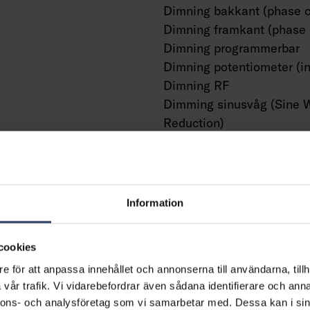
Dimning bakkant (phase c
Dimning framkant (phase 
Dimning programmerbar
Dimning potentiometer (in
Dimning RF
Dimming sinusvåg (Sine 
Reduction)
Dimning med touch
Dimning Zigbee
Dimmer med tryckknapp
Dimmerfunktion saknas
Information
Med närvaroindikator
Med rörelsesensor
cookies
Med ljussensor
e för att anpassa innehållet och annonserna till användarna, tillh
Konstant ljusflöde (CLO)
vår trafik. Vi vidarebefordrar även sådana identifierare och anna
Bluetoothstyrd
ning
nnons- och analysföretag som vi samarbetar med. Dessa kan i sin
Kompatibel med Casambi