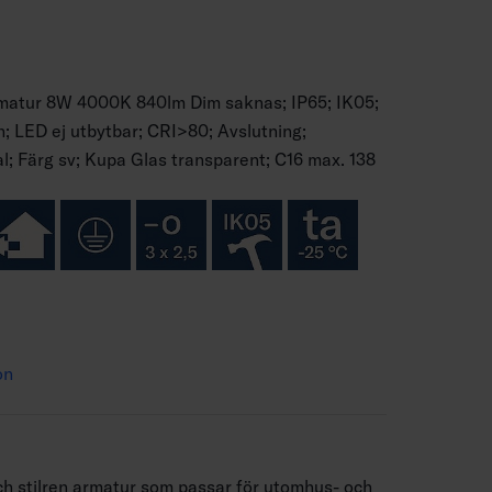
matur 8W 4000K 840lm Dim saknas; IP65; IK05;
 LED ej utbytbar; CRI>80; Avslutning;
l; Färg sv; Kupa Glas transparent; C16 max. 138
on
h stilren armatur som passar för utomhus- och