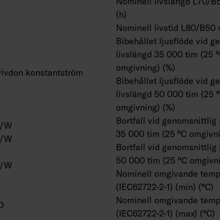
Nominell livslängd L70/B5
(h)
Nominell livstid L80/B50 
Bibehållet ljusflöde vid g
livslängd 35 000 tim (25 
omgivning) (%)
ivdon konstantström
Bibehållet ljusflöde vid g
livslängd 50 000 tim (25 
omgivning) (%)
Bortfall vid genomsnittlig
m/W
35 000 tim (25 °C omgivni
m/W
Bortfall vid genomsnittlig
50 000 tim (25 °C omgivni
m/W
Nominell omgivande temp
(IEC62722-2-1) (min) (°C)
Nominell omgivande temp
D
(IEC62722-2-1) (max) (°C)