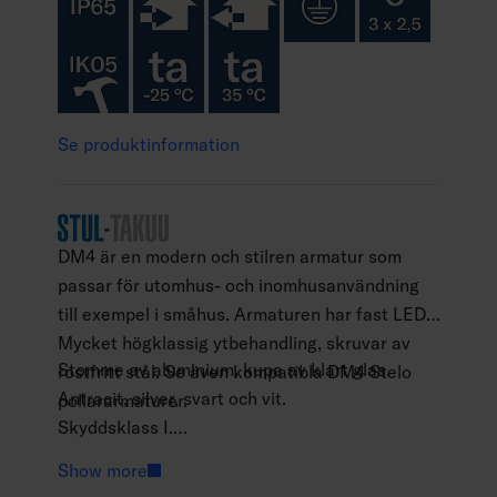
Se produktinformation
DM4 är en modern och stilren armatur som
passar för utomhus- och inomhusanvändning
till exempel i småhus. Armaturen har fast LED.
Mycket högklassig ytbehandling, skruvar av
Stomme av aluminium, kupa av klart glas.
rostfritt stål. Se även kompatibla DM4 Stelo
Antracit, silver, svart och vit.
pollararmaturer.
Skyddsklass I.
Ytmontering.
Show more
Terminerad kabel 3 x 2,5 mm2.