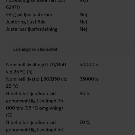
62471)
Färg på ljus justerbar
Nej
Justering ljusflöde
Nej
Justerbar ljusfördelning
Nej
Livslängd och kapacitet
Nominell livslängd L70/B50
50000 h
vid 25 °C (h)
Nominell livstid L80/B50 vid
35000 h
25 °C
Bibehållet ljusflöde vid
80 %
genomsnittlig livslängd 35
000 tim (25 °C omgivning)
(%)
Bibehållet ljusflöde vid
70 %
genomsnittlig livslängd 50