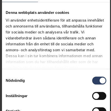
Lämplig för lampeffekt
8 W
(max) (W)
Denna webbplats använder cookies
Ljusutbyte (min) (lm/W)
101 lm/W
Vi använder enhetsidentifierare för att anpassa innehållet
Ljusutbyte (max) (lm/W)
101 lm/W
och annonserna till användarna, tillhandahålla funktioner
Max. systemeffekt (W)
8 W
för sociala medier och analysera vår trafik. Vi
Ljusutbyte (lm/W)
101 lm/W
vidarebefordrar även sådana identifierare och annan
Effektfaktor
0.9
information från din enhet till de sociala medier och
Distorsion (THD) (%)
20 %
annons- och analysföretag som vi samarbetar med.
Distorsion (THD)
20 THD
Dessa kan i sin tur kombinera informationen med annan
information som du har tillhandahållit eller som de har
samlat in när du har använt deras tjänster.
Dimning och styrning
Samtyckesval
Nödvändig
Dimningsbar
Nej
Dimning 0-10 V
Nej
Dimning 1-10 V
Nej
Inställningar
Dimning DALI
Nej
Dimning DALI-2
Nej