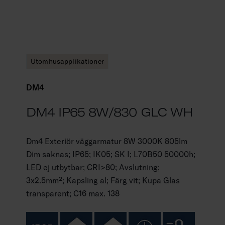
Utomhusapplikationer
DM4
DM4 IP65 8W/830 GLC WH
Dm4 Exteriör väggarmatur 8W 3000K 805lm
Dim saknas; IP65; IK05; SK I; L70B50 50000h;
LED ej utbytbar; CRI>80; Avslutning;
3x2.5mm²; Kapsling al; Färg vit; Kupa Glas
transparent; C16 max. 138