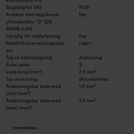
Slagtålighet (IK)
IK05
Armatur med begränsad
Nej
yttemperatur "D" (EN
60598-2-24)
Lämplig för nödbelysning
Nej
Nöddriftsövervakningssyst
Ingen
em
Typ av kabeldragning
Avslutning
Antal poler
3
Ledararea (mm²)
2.5 mm²
Typ anslutning
Skruvklämma
Anslutningsbar ledararea
1.5 mm²
(min) (mm²)
Anslutningsbar ledararea
2.5 mm²
(max) (mm²)
Konstruktion