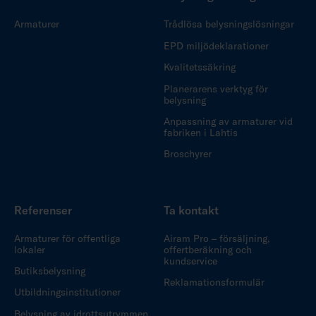
Armaturer
Trådlösa belysningslösningar
EPD miljödeklarationer
Kvalitetssäkring
Planerarens verktyg för
belysning
Anpassning av armaturer vid
fabriken i Lahtis
Broschyrer
Referenser
Ta kontakt
Armaturer för offentliga
Airam Pro – försäljning,
lokaler
offertberäkning och
kundservice
Butiksbelysning
Reklamationsformulär
Utbildningsinstitutioner
Belysning av idrottsutrymmen