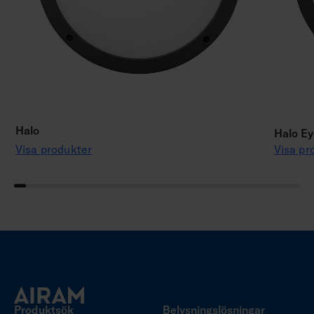
Halo
Halo Ey
Visa produkter
Visa pr
Produktsök
Belysningslösningar