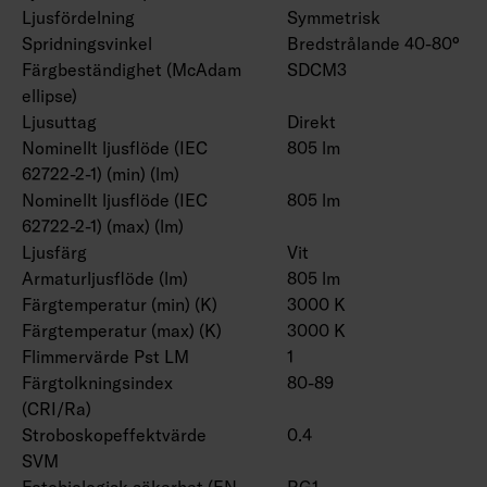
Ljusfördelning
Symmetrisk
Spridningsvinkel
Bredstrålande 40-80°
Färgbeständighet (McAdam
SDCM3
ellipse)
Ljusuttag
Direkt
Nominellt ljusflöde (IEC
805 lm
62722-2-1) (min) (lm)
Nominellt ljusflöde (IEC
805 lm
62722-2-1) (max) (lm)
Ljusfärg
Vit
Armaturljusflöde (lm)
805 lm
Färgtemperatur (min) (K)
3000 K
Färgtemperatur (max) (K)
3000 K
Flimmervärde Pst LM
1
Färgtolkningsindex
80-89
(CRI/Ra)
Stroboskopeffektvärde
0.4
SVM
Fotobiologisk säkerhet (EN
RG1