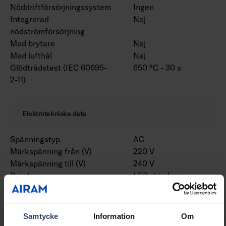
Nöddriftförsörjningssystem
Ingen
Integrerad
Nej
nödströmförsörjning
Med brytare
Nej
Med lufthål
Nej
Glödtrådstest (IEC 60695-
650 °C - 30 s
2-11)
Elektrotekniska data
Spänningstyp
AC
Märkspänning från (V)
220 V
Märkspänning till (V)
240 V
Drivdon
LED-drivdon
konstantström
Skyddsklass (IEC 61140)
I
Lämplig för lampeffekt
8 W
Samtycke
Information
Om
(min) (W)