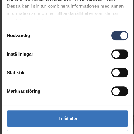
Dessa kan i sin tur kombinera informationen med annan
information som du har tillhandahållit eller som de har
Typ av tillbehör/reservdel
Profil
samlat in när du har använt deras tjänster.
Tillbehör
Ja
Reservdel
Nej
Samtyckesval
Nödvändig
Inställningar
Statistik
Liknande produkter
Marknadsföring
Tillåt alla