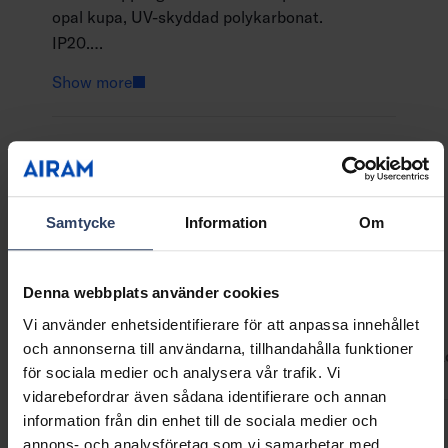
opal kupa, UV-skyddad polykarbonat.
IP20.
Finns i 1 m och 2 m profil, med klar eller opal
Show more
kupa.
Anpassningsbara profillängder (max 6 m)
Kod
4222760
tillgängliga efter projektets behov.
Samtycke
Information
Om
Se även kompatibilitetstabellen för LED-strips
och profiler.
Teknisk information
Denna webbplats använder cookies
Vi använder enhetsidentifierare för att anpassa innehållet
och annonserna till användarna, tillhandahålla funktioner
ETIM Data
Produktversioner
Nedladdningar
Koder
K
för sociala medier och analysera vår trafik. Vi
vidarebefordrar även sådana identifierare och annan
information från din enhet till de sociala medier och
annons- och analysföretag som vi samarbetar med.
Konstruktion