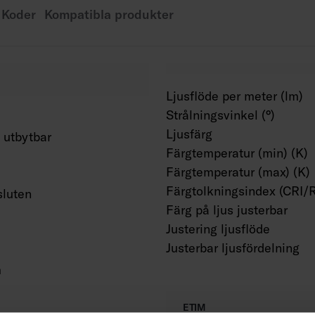
beställning fås mått
Koder
Kompatibla produkter
Ljusflöde per meter (lm)
Strålningsvinkel (°)
Ljusfärg
 utbytbar
Färgtemperatur (min) (K)
Färgtemperatur (max) (K)
Färgtolkningsindex (CRI/
luten
Färg på ljus justerbar
Justering ljusflöde
Justerbar ljusfördelning
m
ETIM