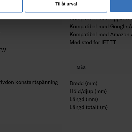
Tillåt urval
Konstant ljusflöde (CLO)
Kompatibel med Apple H
Kompatibel med Google A
W
Kompatibel med Amazon 
Med stöd för IFTTT
m/W
Mått
ivdon konstantspänning
Bredd (mm)
Höjd/djup (mm)
Längd (mm)
Längd totalt (m)