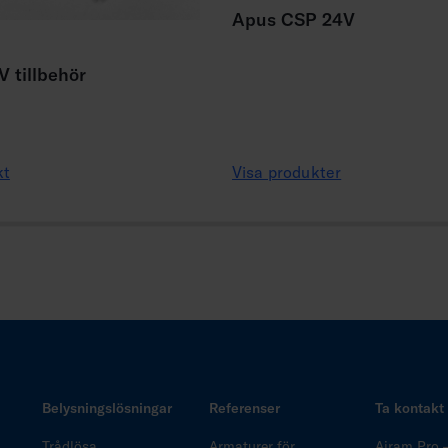
Apus CSP 24V
 tillbehör
kt
Visa produkter
Belysningslösningar
Referenser
Ta kontakt
Trådlösa
Armaturer för
Airam Pro 