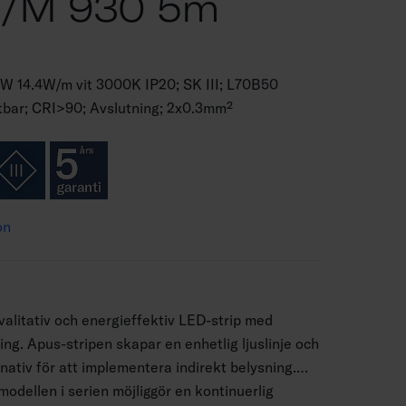
m/m 930 5m
2W 14.4W/m vit 3000K IP20; SK III; L70B50
tbar; CRI>90; Avslutning; 2x0.3mm²
on
alitativ och energieffektiv LED-strip med
ng. Apus-stripen skapar en enhetlig ljuslinje och
nativ för att implementera indirekt belysning.
odellen i serien möjliggör en kontinuerlig