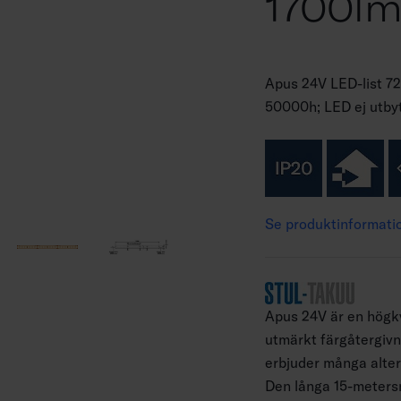
1700l
Apus 24V LED-list 7
50000h; LED ej utby
Se produktinformati
Apus 24V är en högkv
utmärkt färgåtergivni
erbjuder många alter
Den långa 15-metersm