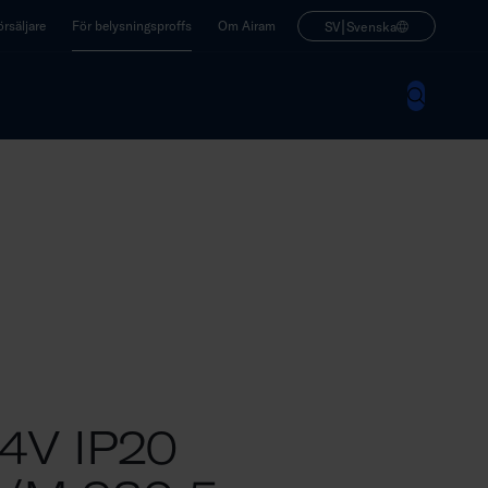
|
rsäljare
För belysningsproffs
Om Airam
SV
Svenska
4V IP20