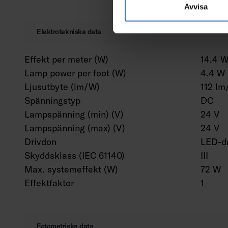
Avvisa
Elektrotekniska data
Effekt per meter (W)
14.4 
Lamp power per foot (W)
4.4 W
Ljusutbyte (lm/W)
112 l
Spänningstyp
DC
Lampspänning (min) (V)
24 V
Lampspänning (max) (V)
24 V
Drivdon
LED-dr
Skyddsklass (IEC 61140)
III
Max. systemeffekt (W)
72 W
Effektfaktor
1
Fotometriska data