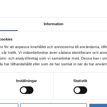
Information
Livslängd och kapacitet
cookies
åliggande montage
Nominell livslängd L70/B5
e för att anpassa innehållet och annonserna till användarna, tillh
(h)
vår trafik. Vi vidarebefordrar även sådana identifierare och anna
m
Bibehållet ljusflöde vid g
nnons- och analysföretag som vi samarbetar med. Dessa kan i sin
ning
livslängd 50 000 tim (25 
har tillhandahållit eller som de har samlat in när du har använt 
omgivning) (%)
m²
Bortfall vid genomsnittlig
Inställningar
Statistik
m²
50 000 tim (25 °C omgivni
m²
lutning
Dimning och styrning