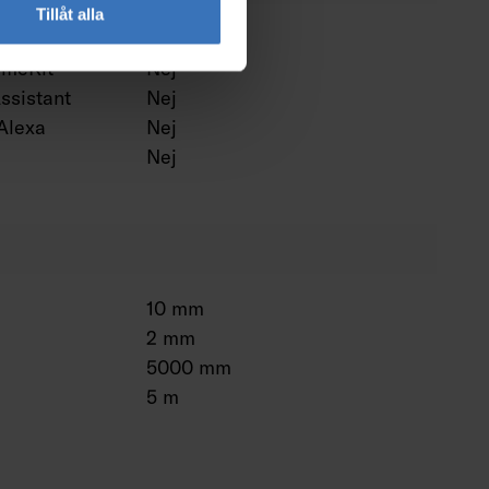
Tillåt alla
Nej
omeKit
Nej
ssistant
Nej
Alexa
Nej
Nej
10 mm
2 mm
5000 mm
5 m