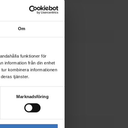
Nej
Om
0 vid 25 °C
50000 h
andahålla funktioner för
n information från din enhet
enomsnittlig
70 %
 tur kombinera informationen
°C
deras tjänster.
 livslängd
10 %
Marknadsföring
ng) (%)