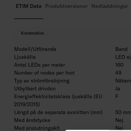
ETIM Data
Produktversioner
Nedladdningar
Konstruktion
Modell/Utförande
Band
Ljuskälla
LED ej
Antal LEDs per meter
160
Number of nodes per foot
49
Typ av strömförsörjning
Nätans
Utbytbart drivdon
Ja
Energieffektivitetsklass ljuskälla (EU
F
2019/2015)
Längd på de separata avsnitten (mm)
50 m
Med ändstycke
Nej
Med anslutningskit
Nej