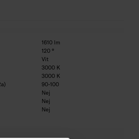
skuren samt vid behov monterad i profil.
1610 lm
120 °
Vit
3000 K
3000 K
Ra)
90-100
Nej
Nej
Nej