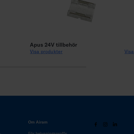
Apus 24V tillbehör
Visa produkter
Visa
Om Airam
–
För belysningsproffs