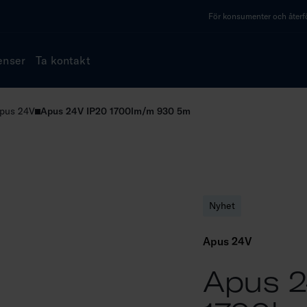
För konsumenter och återfö
enser
Ta kontakt
pus 24V
Apus 24V IP20 1700lm/m 930 5m
Nyhet
Apus 24V
Apus 2