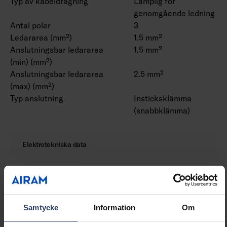
Typ av kabeldragning
Lämplig för
genomgående ledning
Antal poler
3
Ledararea (mm²)
1.5 mm²
Anslutningsbar ledararea
1.5 mm²
(min) (mm²)
Anslutningsbar ledararea
2.5 mm²
(max) (mm²)
Typ anslutning
Insticksklämma
(snabbklämma)
Elektrotekniska data
Effekt per meter (W)
10 W
Lamp power per foot (W)
3.05 W
Ljusutbyte (lm/W)
140 lm/W
Spänningstyp
DC
Samtycke
Information
Om
Lampspänning (min) (V)
24 V