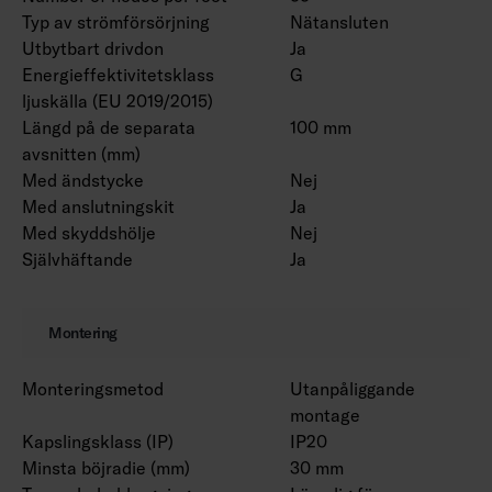
Livslängd L70 50 000 h (Ta 25 °C).
Typ av strömförsörjning
Nätansluten
Går att beställa projektspecifikt med
Utbytbart drivdon
Ja
måttskuren och vid behov monterad i färdig
Energieffektivitetsklass
G
ljuskälla (EU 2019/2015)
aluminiumprofil.
Längd på de separata
100 mm
Tillbehör (IP20):
avsnitten (mm)
Coloris snabbkoppling IP20 4146523 för att
Med ändstycke
Nej
sammanfoga två avkapade Coloris-strips.
Med anslutningskit
Ja
Coloris snabbkoppling IP20 2MLJ 4146524 för
Med skyddshölje
Nej
att sammanfoga två avkapade Coloris-strips
Självhäftande
Ja
med två meters anslutningskabel. Lämplig till
exempel för montering på ömse sidor av ett
fönster eller en köksfläkt.
Montering
Monteringsmetod
Utanpåliggande
montage
Kapslingsklass (IP)
IP20
Minsta böjradie (mm)
30 mm