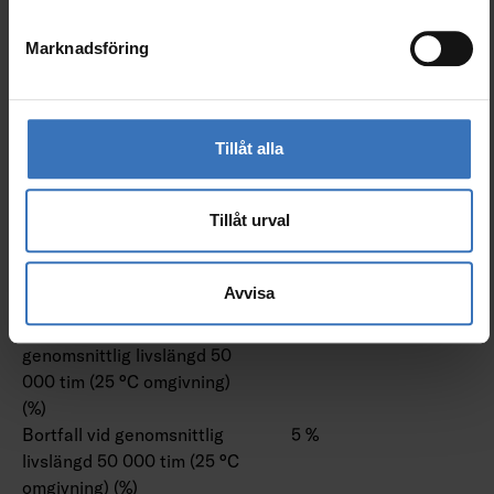
Justerbar ljusfördelning
Nej
Marknadsföring
ETIM
Ja
Tillåt alla
Livslängd och kapacitet
Tillåt urval
Nominell livslängd L70/B50
50000 h
Avvisa
vid 25 °C (h)
Bibehållet ljusflöde vid
70 %
genomsnittlig livslängd 50
000 tim (25 °C omgivning)
(%)
Bortfall vid genomsnittlig
5 %
livslängd 50 000 tim (25 °C
omgivning) (%)