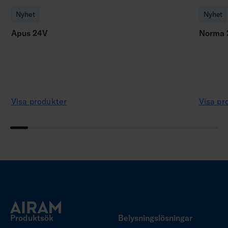
Nyhet
Nyhet
Apus 24V
Norma 
Visa produkter
Visa pr
Produktsök
Belysningslösningar