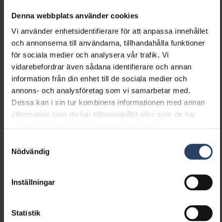
Lampspänning (max) (V)
24 V
Drivdon
LED-drivdon
Denna webbplats använder cookies
konstantspänning
Vi använder enhetsidentifierare för att anpassa innehållet
Skyddsklass (IEC 61140)
III
och annonserna till användarna, tillhandahålla funktioner
Max. systemeffekt (W)
50 W
för sociala medier och analysera vår trafik. Vi
Effektfaktor
0.9
vidarebefordrar även sådana identifierare och annan
information från din enhet till de sociala medier och
annons- och analysföretag som vi samarbetar med.
Fotometriska data
Dessa kan i sin tur kombinera informationen med annan
information som du har tillhandahållit eller som de har
Ljusflöde per meter (lm)
1400 lm
samlat in när du har använt deras tjänster.
Strålningsvinkel (°)
120 °
Samtyckesval
Ljusfärg
RGBW
Nödvändig
Färgtemperatur (min) (K)
2200 K
Färgtemperatur (max) (K)
6500 K
Färgtolkningsindex
90-100
Inställningar
(CRI/Ra)
Färg på ljus justerbar
Steglöst reglerbar
Statistik
Justering ljusflöde
Steglöst reglerbar