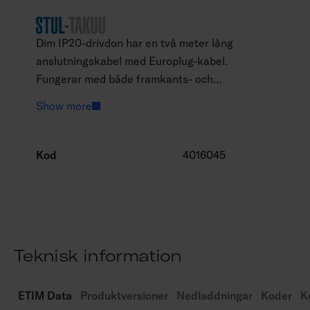
Dim IP20-drivdon har en två meter lång
anslutningskabel med Europlug-kabel.
Fungerar med både framkants- och
bakkantsstyrning. IP67-versionerna kan
Show more
användas utomhus.
Kod
4016045
Teknisk information
ETIM Data
Produktversioner
Nedladdningar
Koder
K