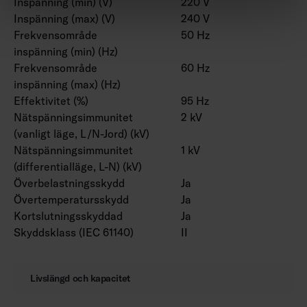
Inspänning (min) (V)
220 V
Inspänning (max) (V)
240 V
Frekvensområde
50 Hz
inspänning (min) (Hz)
Frekvensområde
60 Hz
inspänning (max) (Hz)
Effektivitet (%)
95 Hz
Nätspänningsimmunitet
2 kV
(vanligt läge, L/N-Jord) (kV)
Nätspänningsimmunitet
1 kV
(differentialläge, L-N) (kV)
Överbelastningsskydd
Ja
Övertemperatursskydd
Ja
Kortslutningsskyddad
Ja
Skyddsklass (IEC 61140)
II
Livslängd och kapacitet