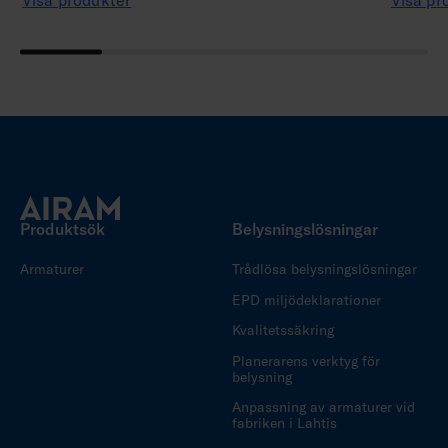
Visa produkter
Visa pr
Produktsök
Belysningslösningar
Armaturer
Trådlösa belysningslösningar
EPD miljödeklarationer
Kvalitetssäkring
Planerarens verktyg för
belysning
Anpassning av armaturer vid
fabriken i Lahtis