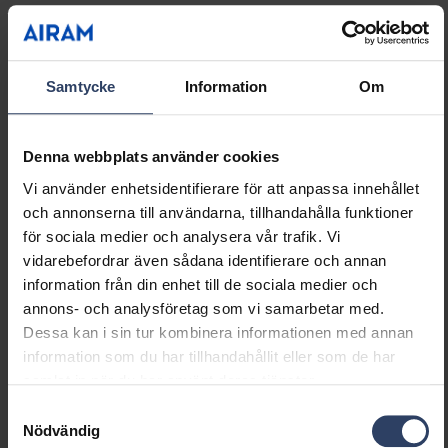
Dimmerfunktion saknas
Nej
Konstant ljusflöde (CLO)
Nej
PWM-modulering
Nej
Bluetoothstyrd
Nej
Samtycke
Information
Om
Kompatibel med Apple
Nej
HomeKit
Denna webbplats använder cookies
Kompatibel med Google
Nej
Assistant
Vi använder enhetsidentifierare för att anpassa innehållet
Kompatibel med Amazon
Nej
och annonserna till användarna, tillhandahålla funktioner
Alexa
för sociala medier och analysera vår trafik. Vi
Kompatibel med Casambi
Nej
vidarebefordrar även sådana identifierare och annan
Med stöd för IFTTT
Nej
information från din enhet till de sociala medier och
annons- och analysföretag som vi samarbetar med.
Dessa kan i sin tur kombinera informationen med annan
Montering
information som du har tillhandahållit eller som de har
samlat in när du har använt deras tjänster.
Lämplig för utomhusbruk
Nej
Samtyckesval
Max. antal armaturer per
4
Nödvändig
kretsbrytare B16