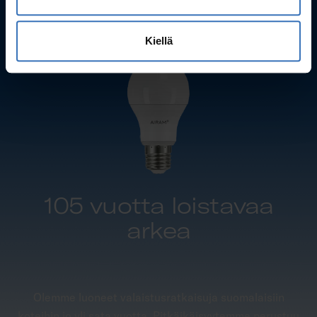
Kiellä
105 vuotta loistavaa
arkea
Olemme luoneet valaistusratkaisuja suomalaisiin
koteihin jo yli sata vuotta. Pitkäikäisyytemme perustuu