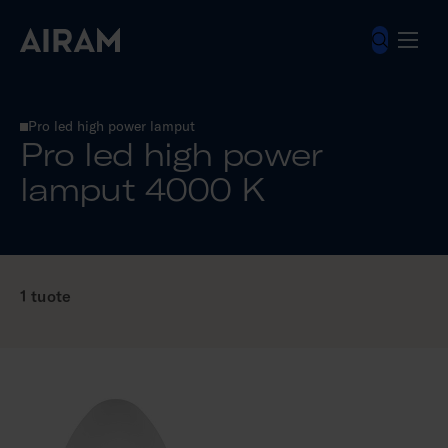
Hyppää
sisältöön
Valonlähteet
Pro led-lamput
Pro led high power lamput
Pro led high power lamput 4000 K
Pro led high power
lamput 4000 K
1 tuote