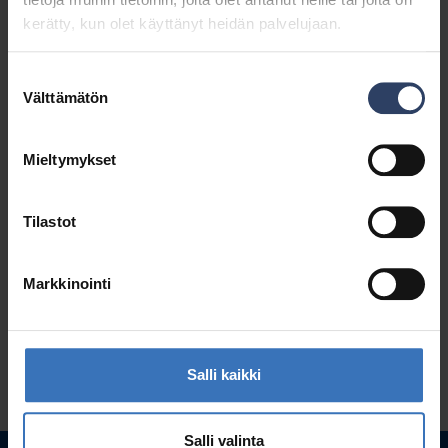
kerätty, kun olet käyttänyt heidän palvelujaan.
Suostumuksen
Välttämätön
valinta
Mieltymykset
Tilastot
Markkinointi
Salli kaikki
Salli valinta