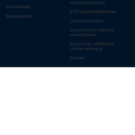
valaistusratkaisut
Valonlähteet
EPD-ympäristöselosteet
Sulakekotelot
Laadunvarmistus
Suunnittelijan työkalut
valaistukseen
Valaisimien räätälöinti
Lahden tehtaalla
Esitteet
Referenssit
Ota yhteyttä
Julkisen tilan valaistus
Airam Pro myynti,
tarjouslaskenta ja
Myymälävalaistus
asiakaspalvelu
Oppilaitokset
Reklamaatiolomake
Urheilutilojen valaistus
Takuu ammattilaisille
Teollisuusvalaistus