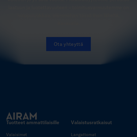
laatuun ja luotettavuuteen – toimitusvarmuutemme on
huippuluokkaa, olemmehan tässä ihan lähellä,
Keravalla.
Ota yhteyttä
Tuotteet ammattilaisille
Valaistusratkaisut
Valaisimet
Langattomat