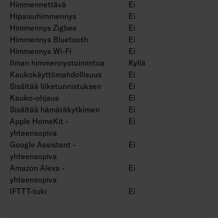
Himmennettävä
Ei
Hipaisuhimmennys
Ei
Himmennys Zigbee
Ei
Himmennys Bluetooth
Ei
Himmennys Wi-Fi
Ei
Ilman himmennystoimintoa
Kyllä
Kaukokäyttömahdollisuus
Ei
Sisältää liiketunnistuksen
Ei
Kauko-ohjaus
Ei
Sisältää hämäräkytkimen
Ei
Apple HomeKit -
Ei
yhteensopiva
Google Assistant -
Ei
yhteensopiva
Amazon Alexa -
Ei
yhteensopiva
IFTTT-tuki
Ei