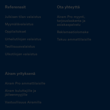
Referenssit
Ota yhteyttä
Julkisen tilan valaistus
Airam Pro myynti,
tarjouslaskenta ja
Myymälävalaistus
asiakaspalvelu
Oppilaitokset
Reklamaatiolomake
Urheilutilojen valaistus
Takuu ammattilaisille
Teollisuusvalaistus
Ulkotilojen valaistus
Airam yrityksenä
Airam Pro ammattilaisille
Airam kuluttajille ja
jälleenmyyjille
Vastuullisuus Airamilla