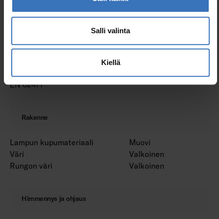
Värilämpötila-alue (min) (K)
4000 K
Värilämpötila-alue (max) (K)
4000 K
Säteen kulma (min) (°)
240 °
Salli valinta
Säteen kulma (max) (°)
240 °
Värin konsistenssi
SDCM6
(MacAdamin ellipsi)
Kiellä
Fotobiologinen turvallisuus
RG0
EN 62471
Rakenne
Lampun kupumateriaali
Muovi
Väri
Valkoinen
Rungon väri
Valkoinen
Himmennys ja ohjaus