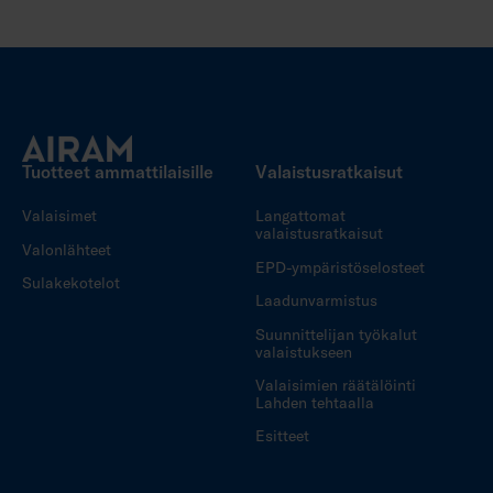
Tuotteet ammattilaisille
Valaistusratkaisut
Valaisimet
Langattomat
valaistusratkaisut
Valonlähteet
EPD-ympäristöselosteet
Sulakekotelot
Laadunvarmistus
Suunnittelijan työkalut
valaistukseen
Valaisimien räätälöinti
Lahden tehtaalla
Esitteet