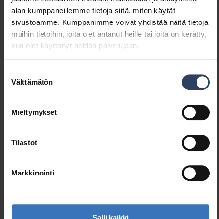
alan kumppaneillemme tietoja siitä, miten käytät
mukaan
sivustoamme. Kumppanimme voivat yhdistää näitä tietoja
Lamppumerkintä
muu
muihin tietoihin, joita olet antanut heille tai joita on kerätty,
Sytytys- ja
500000
kun olet käyttänyt heidän palvelujaan.
sammutuskertojen
minimimäärä
Painotettu energiankulutus
5 kWh
Suostumuksen
1000 tunnissa (kWh)
Välttämätön
valinta
Keskimääräinen
15000 h
nimellispolttoikä (h)
Mieltymykset
Valotekniset tiedot
Tilastot
Valovirta (min) (lm)
500 lm
Markkinointi
Valovirta (max) (lm)
500 lm
Värintoistoindeksi (CRI)
80-89
Valon väri EN 12464-1
Neutraali 3300-5300
K
Salli kaikki