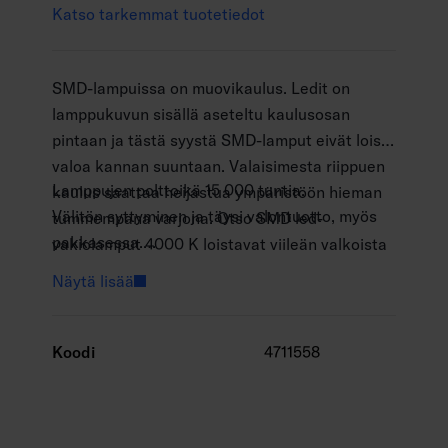
Katso tarkemmat tuotetiedot
SMD-lampuissa on muovikaulus. Ledit on
lamppukuvun sisällä aseteltu kaulusosan
pintaan ja tästä syystä SMD-lamput eivät loista
valoa kannan suuntaan. Valaisimesta riippuen
Lamppujen polttoikä 15 000 tuntia.
kaulus saattaa heijastua ympäristöön hieman
Välitön syttyminen ja täysi valontuotto, myös
tummempana varjona. Otso SMD led-
pakkasessa.
vakiolamput 4000 K loistavat viileän valkoista
Toimintalämpötila-alue -30 ... +40 °C.
valoa. Sarjaan kuuluu kattava valikoima eri
Näytä lisää
Hyvä värintoisto CRI > 80.
muotoisia opaalikupuisia lamppuja E14- tai E27-
Jatkuva tasainen spektri, ei värivääristymiä.
kannalla.
Värilämpötila 4000K, opaalikupu.
Koodi
4711558
Ei UV- tai IR-säteilyä.
Eivät sisällä elohopeaa.
Kolmen vuoden takuu.