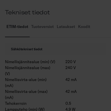
Tekniset tiedot
ETIM-tiedot
Tuoteversiot
Lataukset
Koodit
Sähkötekniset tiedot
Nimellisjännitealue (min) (V)
220 V
Nimellisjännitealue (max)
240 V
(V)
Nimellisvirta-alue (min)
42 mA
(mA)
Nimellisvirta-alue (max)
42 mA
(mA)
Tehokerroin
0.5
Lampputeho (min) (W)
4.9 W