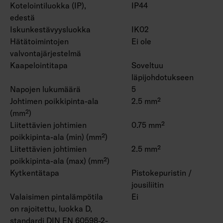
Kotelointiluokka (IP),
IP44
edestä
Iskunkestävyysluokka
IK02
Hätätoimintojen
Ei ole
valvontajärjestelmä
Kaapelointitapa
Soveltuu
läpijohdotukseen
Napojen lukumäärä
5
Johtimen poikkipinta-ala
2.5 mm²
(mm²)
Liitettävien johtimien
0.75 mm²
poikkipinta-ala (min) (mm²)
Liitettävien johtimien
2.5 mm²
poikkipinta-ala (max) (mm²)
Kytkentätapa
Pistokepuristin /
jousiliitin
Valaisimen pintalämpötila
Ei
on rajoitettu, luokka D,
standardi DIN EN 60598-2-