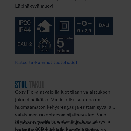
Läpinäkyvä muovi
Katso tarkemmat tuotetiedot
Cosy Fix -alasvaloilla luot tilaan valaistuksen,
joka ei häikäise. Mallin erikoisuutena on
huomaamaton kehysrengas ja erittäin syvällä
valaisimen rakenteessa sijaitseva led. Valo
Runko painevalettua alumiinia, kupu akryylia.
ohjataan syvältä valaisinrungosta ulos
Heijastin 36D, korkeakiiltoinen alumiini.
heijastimen avulla, jolloin myös häikäisy on