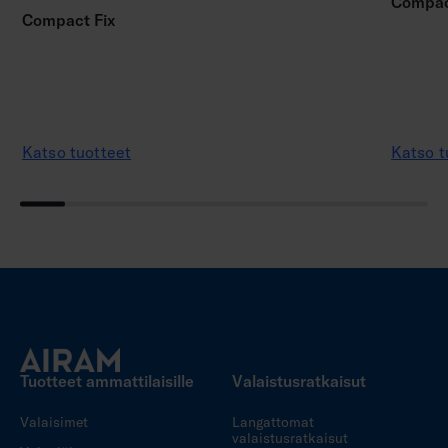
Compact
Compact Fix
Katso tuotteet
Katso t
Tuotteet ammattilaisille
Valaistusratkaisut
Valaisimet
Langattomat
valaistusratkaisut