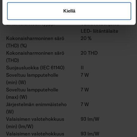
(mA)
Nimellisvirta-alue (max)
190 mA
Kiellä
(mA)
Liitäntälaitteen tyyppi
Vakiovirtaohjattu
LED- liitäntälaite
Kokonaisharmoninen särö
20 %
(THD) (%)
Kokonaisharmoninen särö
20 THD
(THD)
Suojausluokka (IEC 61140)
II
Soveltuu lampputeholle
7 W
(min) (W)
Soveltuu lampputeholle
7 W
(max) (W)
Järjestelmän enimmäisteho
7 W
(W)
Valaisimen valotehokkuus
93 lm/W
(min) (lm/W)
Valaisimen valotehokkuus
93 lm/W