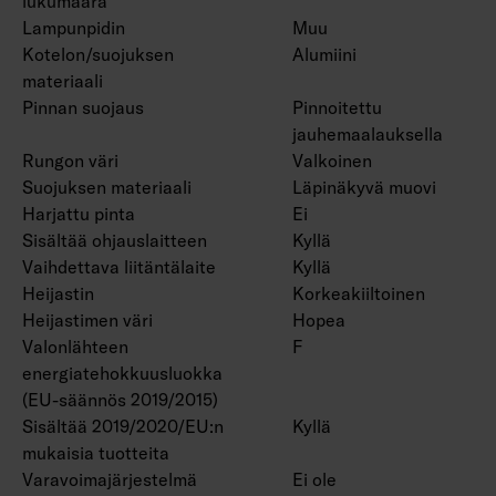
lukumäärä
Lampunpidin
Muu
Kotelon/suojuksen
Alumiini
materiaali
Pinnan suojaus
Pinnoitettu
jauhemaalauksella
Rungon väri
Valkoinen
Suojuksen materiaali
Läpinäkyvä muovi
Harjattu pinta
Ei
Sisältää ohjauslaitteen
Kyllä
Vaihdettava liitäntälaite
Kyllä
Heijastin
Korkeakiiltoinen
Heijastimen väri
Hopea
Valonlähteen
F
energiatehokkuusluokka
(EU-säännös 2019/2015)
Sisältää 2019/2020/EU:n
Kyllä
mukaisia tuotteita
Varavoimajärjestelmä
Ei ole