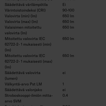
Säädettävä värilämpötila
Ei
Värintoistoindeksi (CRI)
90-100
Valovirta (min) (lm)
650 lm
Valovirta (max) (lm)
650 lm
Valaisimen mitoitettu
650 lm
valovirta (lm)
Mitoitettu valovirta IEC
650 lm
62722-2- 1 mukaisesti (min)
(lm)
Mitoitettu valovirta IEC
650 lm
62722-2- 1 mukaisesti (max)
(lm)
Säädettävä valovirta
ei
(lumen)
Välkyntä-arvo Pst LM
1
Säädettävä valonjako
ei
Stroboskooppi-ilmiön mitta-
0.4
arvo SVM