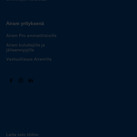
Airam yrityksenä
Airam Pro ammattilaisille
Airam kuluttajille ja
jälleenmyyjille
Vastuullisuus Airamilla
Laita valo töihin