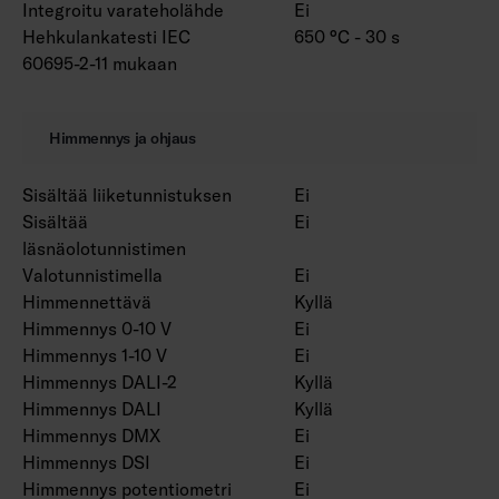
Integroitu varateholähde
Ei
Hehkulankatesti IEC
650 °C - 30 s
60695-2-11 mukaan
Himmennys ja ohjaus
Sisältää liiketunnistuksen
Ei
Sisältää
Ei
läsnäolotunnistimen
Valotunnistimella
Ei
Himmennettävä
Kyllä
Himmennys 0-10 V
Ei
Himmennys 1-10 V
Ei
Himmennys DALI-2
Kyllä
Himmennys DALI
Kyllä
Himmennys DMX
Ei
Himmennys DSI
Ei
Himmennys potentiometri
Ei