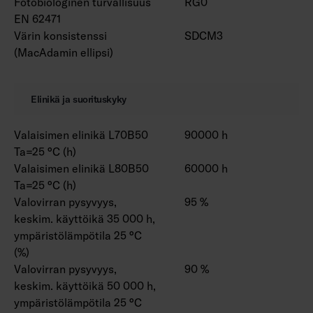
Fotobiologinen turvallisuus
RG0
EN 62471
Värin konsistenssi
SDCM3
(MacAdamin ellipsi)
Elinikä ja suorituskyky
Valaisimen elinikä L70B50
90000 h
Ta=25 °C (h)
Valaisimen elinikä L80B50
60000 h
Ta=25 °C (h)
Valovirran pysyvyys,
95 %
keskim. käyttöikä 35 000 h,
ympäristölämpötila 25 °C
(%)
Valovirran pysyvyys,
90 %
keskim. käyttöikä 50 000 h,
ympäristölämpötila 25 °C