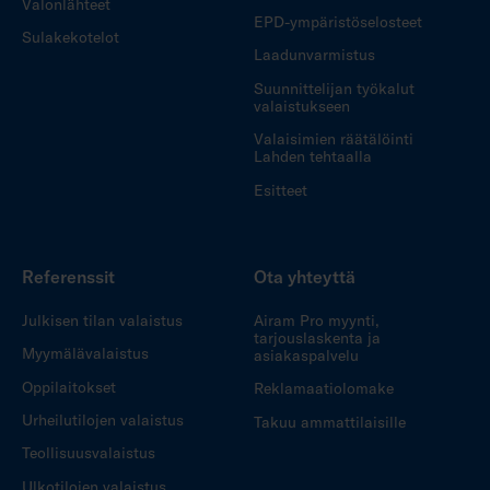
Valonlähteet
EPD-ympäristöselosteet
Sulakekotelot
Laadunvarmistus
Suunnittelijan työkalut
valaistukseen
Valaisimien räätälöinti
Lahden tehtaalla
Esitteet
Referenssit
Ota yhteyttä
Julkisen tilan valaistus
Airam Pro myynti,
tarjouslaskenta ja
Myymälävalaistus
asiakaspalvelu
Oppilaitokset
Reklamaatiolomake
Urheilutilojen valaistus
Takuu ammattilaisille
Teollisuusvalaistus
Ulkotilojen valaistus