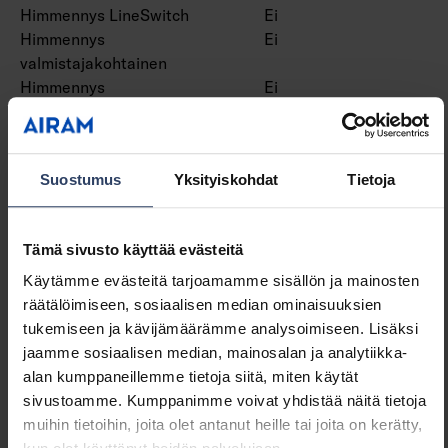
Himmennys LineSwitch
Ei
Himmennys
Ei
valmistajakohtainen
Himmennys
Ei
verkkovirtamodulaatio
Himmennys laskevan
Ei
reunan ohjaus
Suostumus
Yksityiskohdat
Tietoja
Himmennys nousevan
Ei
reunan ohjaus
Himmennys ohjelmoitavissa
Kyllä
Tämä sivusto käyttää evästeitä
Himmennys RF
Ei
Himmennys Sine Wave
Ei
Käytämme evästeitä tarjoamamme sisällön ja mainosten
Reduction
räätälöimiseen, sosiaalisen median ominaisuuksien
Hipaisuhimmennys
Ei
tukemiseen ja kävijämäärämme analysoimiseen. Lisäksi
Himmennys Zigbee
Ei
jaamme sosiaalisen median, mainosalan ja analytiikka-
Painonappihimmennys
Kyllä
alan kumppaneillemme tietoja siitä, miten käytät
Ilman himmennystoimintoa
Ei
sivustoamme. Kumppanimme voivat yhdistää näitä tietoja
Vakiovalovirta-ohjaus (CLO)
Ei
muihin tietoihin, joita olet antanut heille tai joita on kerätty,
IFTTT-tuki
Ei