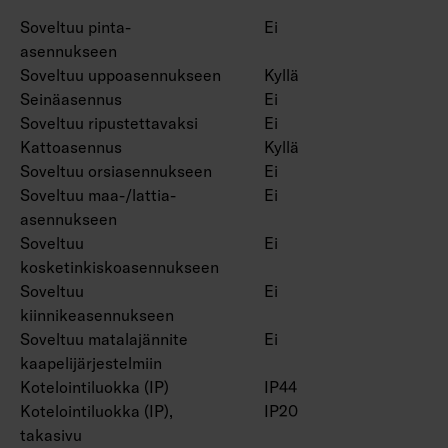
Hyötyelinikä L80 60 000 h (Ta25°C).
Soveltuu pinta-
Ei
asennukseen
Soveltuu uppoasennukseen
Kyllä
Seinäasennus
Ei
Soveltuu ripustettavaksi
Ei
Kattoasennus
Kyllä
Soveltuu orsiasennukseen
Ei
Soveltuu maa-/lattia-
Ei
asennukseen
Soveltuu
Ei
kosketinkiskoasennukseen
Soveltuu
Ei
kiinnikeasennukseen
Soveltuu matalajännite
Ei
kaapelijärjestelmiin
Kotelointiluokka (IP)
IP44
Kotelointiluokka (IP),
IP20
takasivu