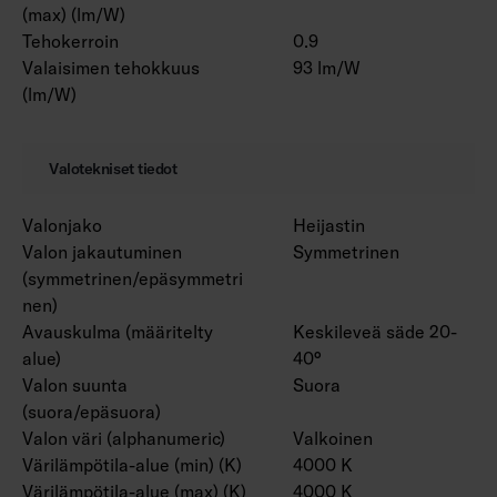
(max) (lm/W)
Tehokerroin
0.9
Valaisimen tehokkuus
93 lm/W
(lm/W)
Valotekniset tiedot
Valonjako
Heijastin
Valon jakautuminen
Symmetrinen
(symmetrinen/epäsymmetri
nen)
Avauskulma (määritelty
Keskileveä säde 20-
alue)
40°
Valon suunta
Suora
(suora/epäsuora)
Valon väri (alphanumeric)
Valkoinen
Värilämpötila-alue (min) (K)
4000 K
Värilämpötila-alue (max) (K)
4000 K