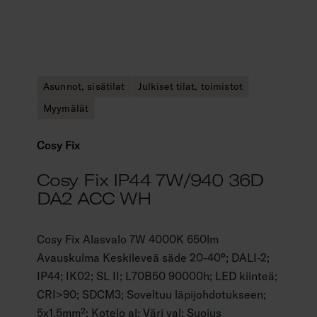
Asunnot, sisätilat
Julkiset tilat, toimistot
Myymälät
Cosy Fix
Cosy Fix IP44 7W/940 36D
DA2 ACC WH
Cosy Fix Alasvalo 7W 4000K 650lm
Avauskulma Keskileveä säde 20-40°; DALI-2;
IP44; IK02; SL II; L70B50 90000h; LED kiinteä;
CRI>90; SDCM3; Soveltuu läpijohdotukseen;
5x1.5mm²; Kotelo al; Väri val; Suojus