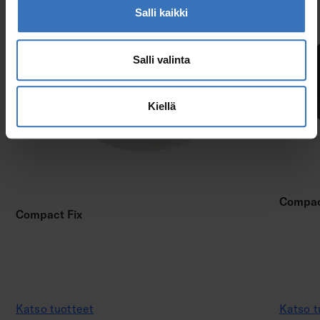
Salli kaikki
Salli valinta
Kiellä
Compact
Compact Fix
Katso tuotteet
Katso t