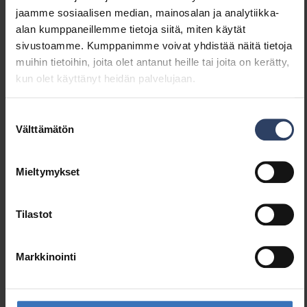
Läpinäkyvä
Ei
jaamme sosiaalisen median, mainosalan ja analytiikka-
Väri
Valkoinen
alan kumppaneillemme tietoja siitä, miten käytät
Materiaali
Muovi
sivustoamme. Kumppanimme voivat yhdistää näitä tietoja
muihin tietoihin, joita olet antanut heille tai joita on kerätty,
kun olet käyttänyt heidän palvelujaan.
Mitat
Suostumuksen
Pituus (mm)
232 mm
Välttämätön
valinta
Leveys (mm)
232 mm
Korkeus (mm)
39 mm
Mieltymykset
Halkaisija (mm)
232 mm
Tilastot
Markkinointi
Samankaltaiset tuotteet