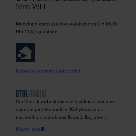
Mm WH
Muovinen korotuskehys valaisimeen Cio Multi
PIR 12W, valkoinen
Katso tarkemmat tuotetiedot
Cio Multi korotuskehyksellä valaisin voidaan
asentaa pintakaapelilla. Kehyksessä on
murtoaihiot vastakkaisilla puolilla, joten
valaisimia voi ketjuttaa. Kehyksen väri ja
Näytä lisää
pintastruktuuri ovat samat kuin valaisimessa,