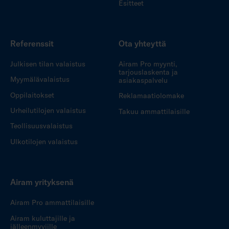
Esitteet
Referenssit
Ota yhteyttä
Julkisen tilan valaistus
Airam Pro myynti,
tarjouslaskenta ja
Myymälävalaistus
asiakaspalvelu
Oppilaitokset
Reklamaatiolomake
Urheilutilojen valaistus
Takuu ammattilaisille
Teollisuusvalaistus
Ulkotilojen valaistus
Airam yrityksenä
Airam Pro ammattilaisille
Airam kuluttajille ja
jälleenmyyjille