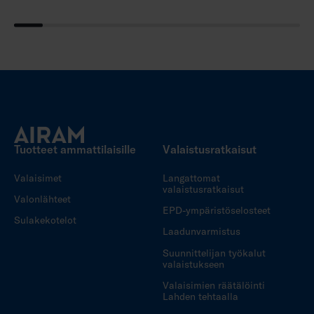
Tuotteet ammattilaisille
Valaistusratkaisut
Valaisimet
Langattomat
valaistusratkaisut
Valonlähteet
EPD-ympäristöselosteet
Sulakekotelot
Laadunvarmistus
Suunnittelijan työkalut
valaistukseen
Valaisimien räätälöinti
Lahden tehtaalla