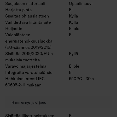
Suojuksen materiaali
Opaalimuovi
Harjattu pinta
Ei
Sisältää ohjauslaitteen
Kyllä
Vaihdettava liitäntälaite
Kyllä
Heijastin
Ei ole
Valonlähteen
F
energiatehokkuusluokka
(EU-säännös 2019/2015)
Sisältää 2019/2020/EU:n
Kyllä
mukaisia tuotteita
Varavoimajärjestelmä
Ei ole
Integroitu varateholähde
Ei
Hehkulankatesti IEC
650 °C - 30 s
60695-2-11 mukaan
Himmennys ja ohjaus
Sisältää liiketunnistuksen
Ei