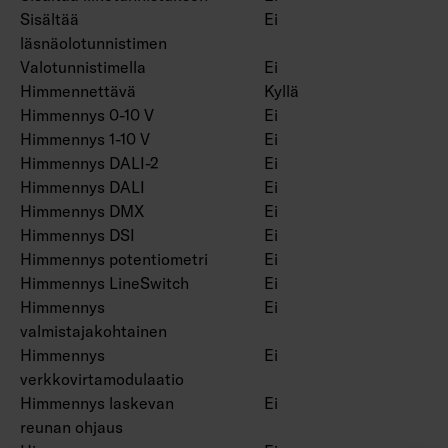
Sisältää
Ei
läsnäolotunnistimen
Valotunnistimella
Ei
Himmennettävä
Kyllä
Himmennys 0-10 V
Ei
Himmennys 1-10 V
Ei
Himmennys DALI-2
Ei
Himmennys DALI
Ei
Himmennys DMX
Ei
Himmennys DSI
Ei
Himmennys potentiometri
Ei
Himmennys LineSwitch
Ei
Himmennys
Ei
valmistajakohtainen
Himmennys
Ei
verkkovirtamodulaatio
Himmennys laskevan
Ei
reunan ohjaus