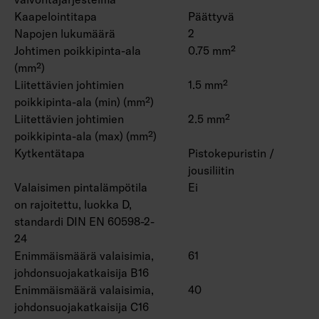
Kaapelointitapa
Päättyvä
Napojen lukumäärä
2
Johtimen poikkipinta-ala
0.75 mm²
(mm²)
Liitettävien johtimien
1.5 mm²
poikkipinta-ala (min) (mm²)
Liitettävien johtimien
2.5 mm²
poikkipinta-ala (max) (mm²)
Kytkentätapa
Pistokepuristin /
jousiliitin
Valaisimen pintalämpötila
Ei
on rajoitettu, luokka D,
standardi DIN EN 60598-2-
24
Enimmäismäärä valaisimia,
61
johdonsuojakatkaisija B16
Enimmäismäärä valaisimia,
40
johdonsuojakatkaisija C16