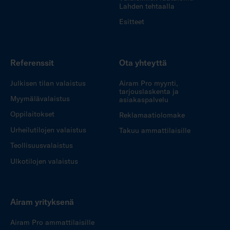
Lahden tehtaalla
Esitteet
Referenssit
Ota yhteyttä
Julkisen tilan valaistus
Airam Pro myynti,
tarjouslaskenta ja
Myymälävalaistus
asiakaspalvelu
Oppilaitokset
Reklamaatiolomake
Urheilutilojen valaistus
Takuu ammattilaisille
Teollisuusvalaistus
Ulkotilojen valaistus
Airam yrityksenä
Airam Pro ammattilaisille