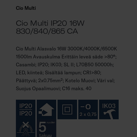
Cio Multi
Cio Multi IP20 16W
830/840/865 CA
Cio Multi Alasvalo 16W 3000K/4000K/6500K
1500lm Avauskulma Erittäin leveä säde >80°;
Casambi; IP20; IK03; SL II; L70B50 50000h;
LED, kiinteä; Sisältää lampun; CRI>80;
Päättyvä; 2x0.75mm²; Kotelo Muovi; Väri val;
Suojus Opaalimuovi; C16 maks. 40