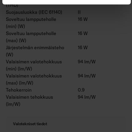
(THD)
Suojausluokka (IEC 61140)
II
Soveltuu lampputeholle
16 W
(min) (W)
Soveltuu lampputeholle
16 W
(max) (W)
Järjestelmän enimmäisteho
16 W
(W)
Valaisimen valotehokkuus
94 lm/W
(min) (lm/W)
Valaisimen valotehokkuus
94 lm/W
(max) (lm/W)
Tehokerroin
0.9
Valaisimen tehokkuus
94 lm/W
(lm/W)
Valotekniset tiedot