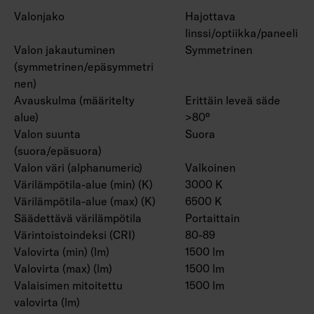
Valonjako
Hajottava
linssi/optiikka/paneeli
Valon jakautuminen
Symmetrinen
(symmetrinen/epäsymmetri
nen)
Avauskulma (määritelty
Erittäin leveä säde
alue)
>80°
Valon suunta
Suora
(suora/epäsuora)
Valon väri (alphanumeric)
Valkoinen
Värilämpötila-alue (min) (K)
3000 K
Värilämpötila-alue (max) (K)
6500 K
Säädettävä värilämpötila
Portaittain
Värintoistoindeksi (CRI)
80-89
Valovirta (min) (lm)
1500 lm
Valovirta (max) (lm)
1500 lm
Valaisimen mitoitettu
1500 lm
valovirta (lm)