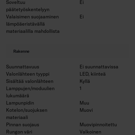
Soveltuu
Ei
päätetyöskentelyyn
Valaisimen suojaaminen
Ei
lämpöäeristävällä
materiaalilla mahdollista
Rakenne
Suunnattavuus
Ei suunnattavissa
Valonlähteen tyyppi
LED, kiinteä
Sisältää valonlähteen
Kyllä
Lamppujen/moduulien
1
lukumäärä
Lampunpidin
Muu
Kotelon/suojuksen
Muovi
materiaali
Pinnan suojaus
Muovipinnoitettu
Rungon väri
Valkoinen