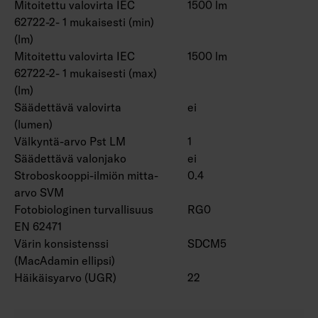
Mitoitettu valovirta IEC
1500 lm
62722-2- 1 mukaisesti (min)
(lm)
Mitoitettu valovirta IEC
1500 lm
62722-2- 1 mukaisesti (max)
(lm)
Säädettävä valovirta
ei
(lumen)
Välkyntä-arvo Pst LM
1
Säädettävä valonjako
ei
Stroboskooppi-ilmiön mitta-
0.4
arvo SVM
Fotobiologinen turvallisuus
RG0
EN 62471
Värin konsistenssi
SDCM5
(MacAdamin ellipsi)
Häikäisyarvo (UGR)
22