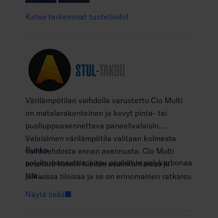
Katso tarkemmat tuotetiedot
Värilämpötilan vaihdolla varustettu Cio Multi
on matalarakenteinen ja kevyt pinta- tai
puoliuppoasennettava paneelivalaisin.
Valaisimen värilämpötila valitaan kolmesta
Runko
vaihtoehdosta ennen asennusta. Cio Multi
polykarbonaattia, kupu opaloitua polykarbonaa
soveltuu kuiviin tiloihin asuinkohteissa ja
ttia.
julkisissa tiloissa ja se on erinomainen ratkaisu
Valkoinen, RAL 9003.
erityisesti saneerauskohteissa. Cio Multi -
Näytä lisää
Suojausluokka II.
mallien etuna on säädettävä jousikiinnike, jolla
Pinta- tai puoliuppoasennus.
valaisin voidaan sovittaa lähes jokaiseen