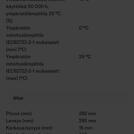
käyttöikä 50 000 h,
ympäristölämpötila 25 °C
(%)
Ympäristön
0 °C
mitoituslämpötila
IEC62722-2-1 mukaisesti
(min) (°C)
Ympäristön
25 °C
mitoituslämpötila
IEC62722-2-1 mukaisesti
(max) (°C)
Mitat
Pituus (mm)
292 mm
Leveys (mm)
292 mm
Korkeus/syvyys (mm)
15 mm