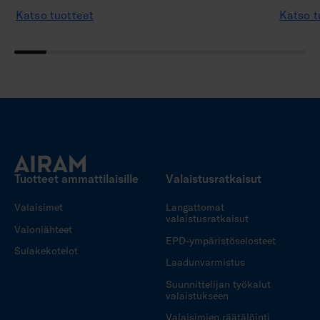
Katso tuotteet
Katso t
Tuotteet ammattilaisille
Valaistusratkaisut
Valaisimet
Langattomat
valaistusratkaisut
Valonlähteet
EPD-ympäristöselosteet
Sulakekotelot
Laadunvarmistus
Suunnittelijan työkalut
valaistukseen
Valaisimien räätälöinti