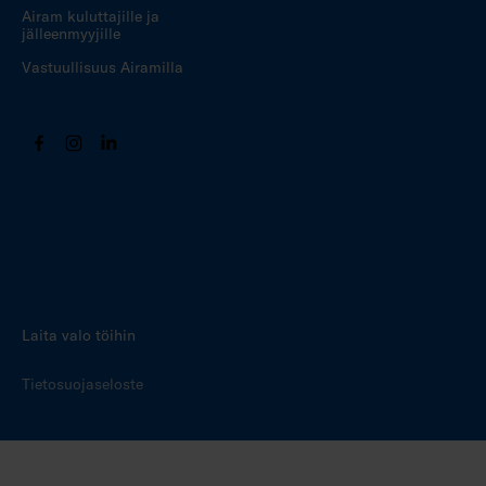
Airam kuluttajille ja
jälleenmyyjille
Vastuullisuus Airamilla
Laita valo töihin
Tietosuojaseloste