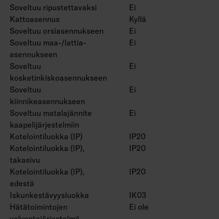
Soveltuu ripustettavaksi
Ei
Kattoasennus
Kyllä
Soveltuu orsiasennukseen
Ei
Soveltuu maa-/lattia-
Ei
asennukseen
Soveltuu
Ei
kosketinkiskoasennukseen
Soveltuu
Ei
kiinnikeasennukseen
Soveltuu matalajännite
Ei
kaapelijärjestelmiin
Kotelointiluokka (IP)
IP20
Kotelointiluokka (IP),
IP20
takasivu
Kotelointiluokka (IP),
IP20
edestä
Iskunkestävyysluokka
IK03
Hätätoimintojen
Ei ole
valvontajärjestelmä