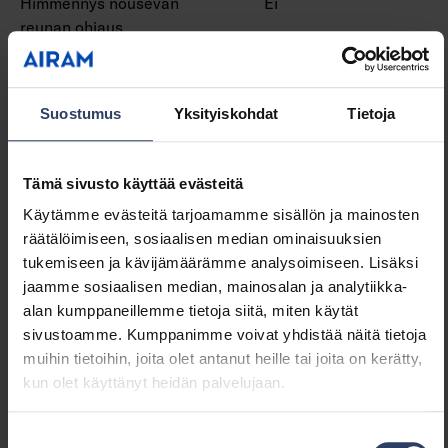
Himmennys nousevan
Ei
reunan ohjaus
Himmennys ohjelmoitavissa
Kyllä
Himmennys RF
Ei
Himmennys Sine Wave
Ei
Suostumus
Yksityiskohdat
Tietoja
Reduction
Hipaisuhimmennys
Ei
Himmennys Zigbee
Ei
Tämä sivusto käyttää evästeitä
Painonappihimmennys
Ei
Käytämme evästeitä tarjoamamme sisällön ja mainosten
Ilman himmennystoimintoa
Ei
räätälöimiseen, sosiaalisen median ominaisuuksien
Vakiovalovirta-ohjaus (CLO)
Ei
tukemiseen ja kävijämäärämme analysoimiseen. Lisäksi
IFTTT-tuki
Ei
jaamme sosiaalisen median, mainosalan ja analytiikka-
Apple HomeKit -
Ei
alan kumppaneillemme tietoja siitä, miten käytät
yhteensopiva
sivustoamme. Kumppanimme voivat yhdistää näitä tietoja
Bluetooth -ohjattava
Kyllä
muihin tietoihin, joita olet antanut heille tai joita on kerätty,
Google Assistant -
Ei
kun olet käyttänyt heidän palvelujaan.
yhteensopiva
Yhteensopiva Casambi-
Kyllä
järjestelmän kanssa
Suostumuksen