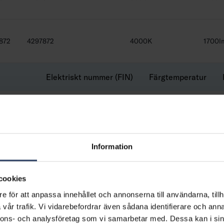
872
4297872
4000K
1700l
Elektriskt nummer (FIN)
Färgtemperatur
ODA-DALI
3000K
Information
ODB-DALI
4000K
cookies
e för att anpassa innehållet och annonserna till användarna, tillh
vår trafik. Vi vidarebefordrar även sådana identifierare och anna
nnons- och analysföretag som vi samarbetar med. Dessa kan i sin
ODC-DALI
3000K