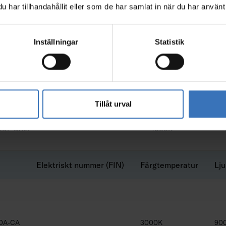
har tillhandahållit eller som de har samlat in när du har använt 
ODD-DALI
4000K
Inställningar
Statistik
ODE-DALI
3000K
Tillåt urval
ODF-DALI
4000K
Elektriskt nummer (FIN)
Färgtemperatur
Lju
DA-CA
3000K
90