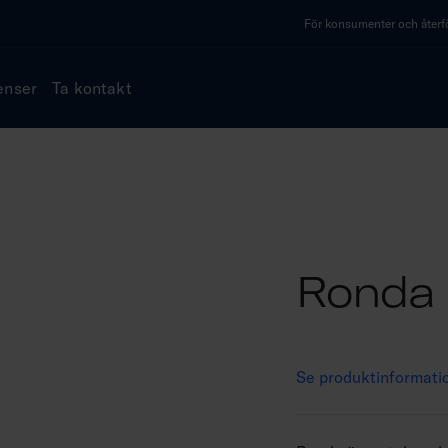
För konsumenter och återfö
enser
Ta kontakt
Ronda
Se produktinformati