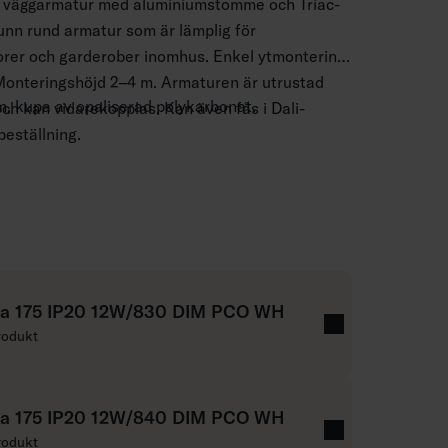
h väggarmatur med aluminiumstomme och Triac-
unn rund armatur som är lämplig för
orer och garderober inomhus. Enkel ytmontering
Monteringshöjd 2–4 m. Armaturen är utrustad
, kupa av opaliserad polykarbonat.
h kan vidarekopplas. Kan även fås i Dali-
beställning.
h vägg.
dimbara och Casambi-versioner max 3 x 2,5 mm2;
 2,5 mm2.
m.
00 K och 4000 K.
a 175 IP20 12W/830 DIM PCO WH
rodukt
, 15 W/1200 lm, 21 W/1700 lm.
akkantsstyrning, Dali-2 med
a 175 IP20 12W/840 DIM PCO WH
 (230 V) och Casambi.
rodukt
r 0 … 25 °C.