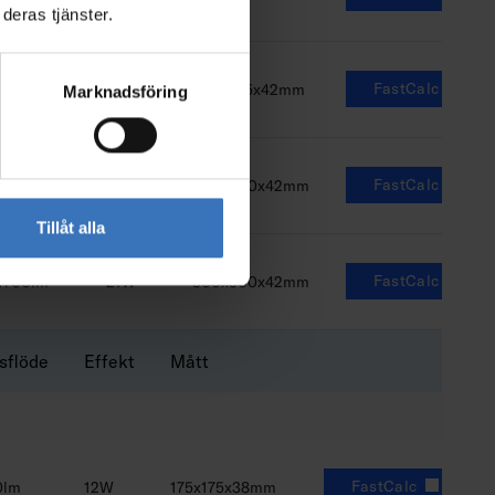
deras tjänster.
FastCalc
1200lm
15W
225x225x42mm
Marknadsföring
FastCalc
1700lm
21W
300x300x42mm
Tillåt alla
FastCalc
1700lm
21W
300x300x42mm
sflöde
Effekt
Mått
FastCalc
0lm
12W
175x175x38mm