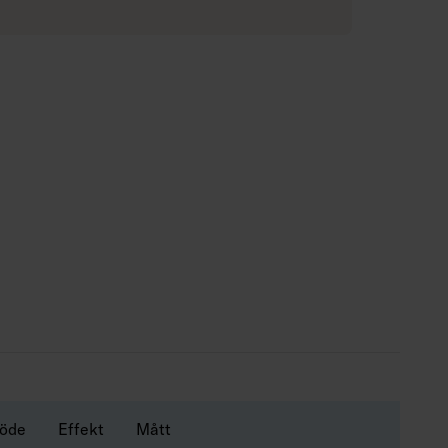
 h (Ta25°C).
löde
Effekt
Mått