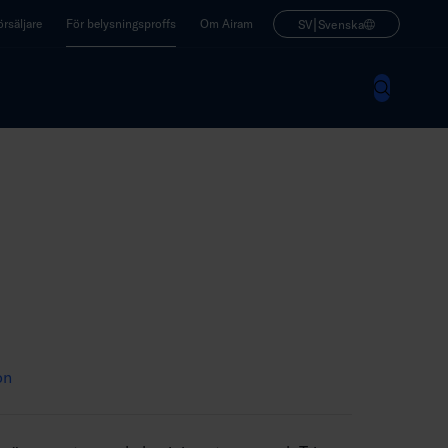
|
rsäljare
För belysningsproffs
Om Airam
SV
Svenska
on