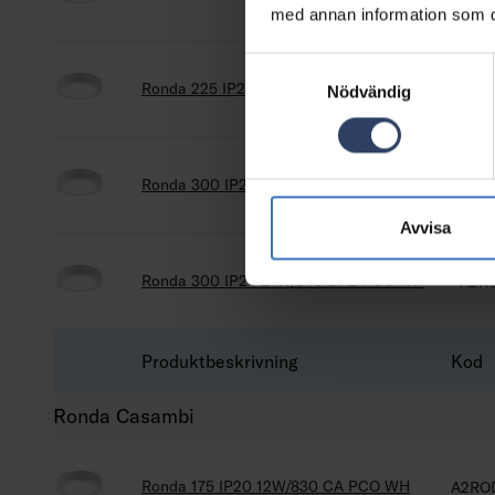
med annan information som du 
Samtyckesval
Ronda 225 IP20 15W/840 DA2 PCO WH
A2R
Nödvändig
Ronda 300 IP20 21W/830 DA2 PCO WH
A2R
Avvisa
Ronda 300 IP20 21W/840 DA2 PCO WH
A2R
Produktbeskrivning
Kod
Ronda Casambi
Ronda 175 IP20 12W/830 CA PCO WH
A2RO