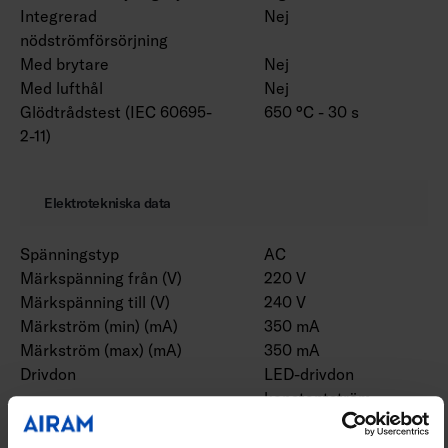
Integrerad
Nej
nödströmförsörjning
Med brytare
Nej
Med lufthål
Nej
Glödtrådstest (IEC 60695-
650 °C - 30 s
2-11)
Elektrotekniska data
Spänningstyp
AC
Märkspänning från (V)
220 V
Märkspänning till (V)
240 V
Märkström (min) (mA)
350 mA
Märkström (max) (mA)
350 mA
Drivdon
LED-drivdon
konstantström
Skyddsklass (IEC 61140)
II
Lämplig för lampeffekt
12 W