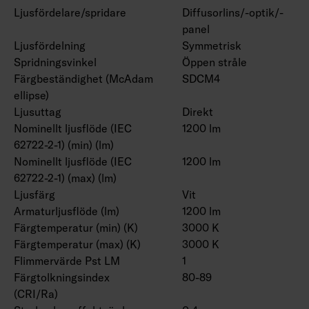
Ljusfördelare/spridare
Diffusorlins/-optik/-
panel
Ljusfördelning
Symmetrisk
Spridningsvinkel
Öppen stråle
Färgbeständighet (McAdam
SDCM4
ellipse)
Ljusuttag
Direkt
Nominellt ljusflöde (IEC
1200 lm
62722-2-1) (min) (lm)
Nominellt ljusflöde (IEC
1200 lm
62722-2-1) (max) (lm)
Ljusfärg
Vit
Armaturljusflöde (lm)
1200 lm
Färgtemperatur (min) (K)
3000 K
Färgtemperatur (max) (K)
3000 K
Flimmervärde Pst LM
1
Färgtolkningsindex
80-89
(CRI/Ra)