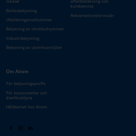
lokaler
offertberäkning och
kundservice
Butiksbelysning
Reklamationsformulär
Utbildningsinstitutioner
Belysning av idrottsutrymmen
Industribelysning
Belysning av utomhusmiljöer
Om Airam
För belysningsproffs
För konsumenter och
återförsäljare
Hållbarhet hos Airam