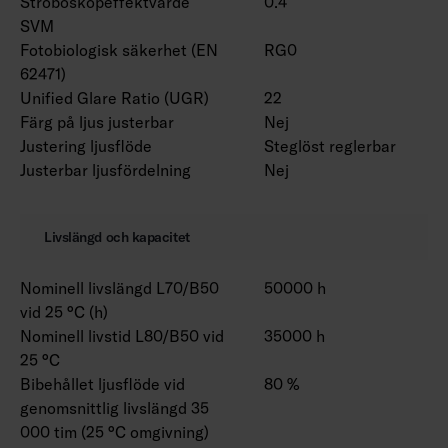
Stroboskopeffektvärde
0.4
SVM
Fotobiologisk säkerhet (EN
RG0
62471)
Unified Glare Ratio (UGR)
22
Färg på ljus justerbar
Nej
Justering ljusflöde
Steglöst reglerbar
Justerbar ljusfördelning
Nej
Livslängd och kapacitet
Nominell livslängd L70/B50
50000 h
vid 25 °C (h)
Nominell livstid L80/B50 vid
35000 h
25 °C
Bibehållet ljusflöde vid
80 %
genomsnittlig livslängd 35
000 tim (25 °C omgivning)