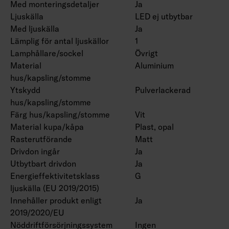
Med monteringsdetaljer
Ja
Ljuskälla
LED ej utbytbar
Med ljuskälla
Ja
Lämplig för antal ljuskällor
1
Lamphållare/sockel
Övrigt
Material
Aluminium
hus/kapsling/stomme
Ytskydd
Pulverlackerad
hus/kapsling/stomme
Färg hus/kapsling/stomme
Vit
Material kupa/kåpa
Plast, opal
Rasterutförande
Matt
Drivdon ingår
Ja
Utbytbart drivdon
Ja
Energieffektivitetsklass
G
ljuskälla (EU 2019/2015)
Innehåller produkt enligt
Ja
2019/2020/EU
Nöddriftförsörjningssystem
Ingen