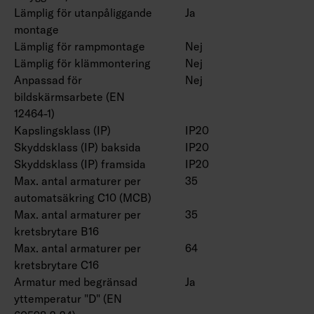
Lämplig för utanpåliggande
Ja
montage
Lämplig för rampmontage
Nej
Lämplig för klämmontering
Nej
Anpassad för
Nej
bildskärmsarbete (EN
12464-1)
Kapslingsklass (IP)
IP20
Skyddsklass (IP) baksida
IP20
Skyddsklass (IP) framsida
IP20
Max. antal armaturer per
35
automatsäkring C10 (MCB)
Max. antal armaturer per
35
kretsbrytare B16
Max. antal armaturer per
64
kretsbrytare C16
Armatur med begränsad
Ja
yttemperatur "D" (EN