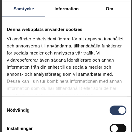
(min) (W)
Samtycke
Information
Om
Lämplig för lampeffekt
12 W
(max) (W)
Ljusutbyte (min) (lm/W)
80 lm/W
Denna webbplats använder cookies
Ljusutbyte (max) (lm/W)
80 lm/W
Vi använder enhetsidentifierare för att anpassa innehållet
Max. systemeffekt (W)
15 W
och annonserna till användarna, tillhandahålla funktioner
Ljusutbyte (lm/W)
80 lm/W
för sociala medier och analysera vår trafik. Vi
Effektfaktor
0.9
vidarebefordrar även sådana identifierare och annan
Distorsion (THD) (%)
15 %
information från din enhet till de sociala medier och
Distorsion (THD)
15 THD
annons- och analysföretag som vi samarbetar med.
Dessa kan i sin tur kombinera informationen med annan
information som du har tillhandahållit eller som de har
Dimning och styrning
samlat in när du har använt deras tjänster.
Samtyckesval
Dimningsbar
Ja
Nödvändig
Dimning 0-10 V
Nej
Dimning 1-10 V
Nej
Dimning DALI
Nej
Inställningar