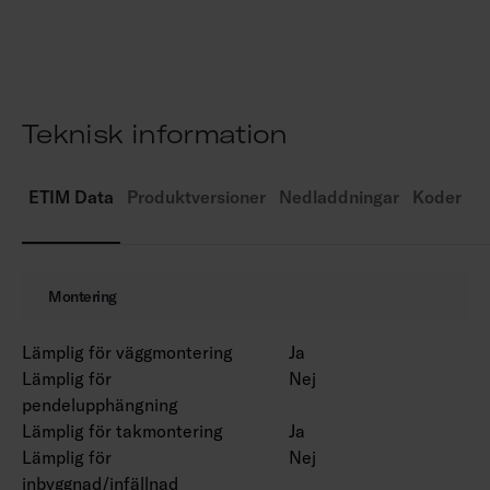
Monteringshöjd 2–4 m.
Färgtemperaturer 3000 K och 4000 K.
MacAdam 4 SDCM.
IP20.
Teknisk information
Fast LED 12 W/900 lm, 15 W/1200 lm, 21
W/1700 lm.
Dimning: fram- och bakkantsstyrning, Dali-2
ETIM Data
Produktversioner
Nedladdningar
Koder
med tryckknappsstyrning (230 V) och Casambi.
Omgivningstemperatur 0 … 25 °C.
Livslängd L70 60 000 h (Ta25°C).
Montering
Lämplig för väggmontering
Ja
Lämplig för
Nej
pendelupphängning
Lämplig för takmontering
Ja
Lämplig för
Nej
inbyggnad/infällnad