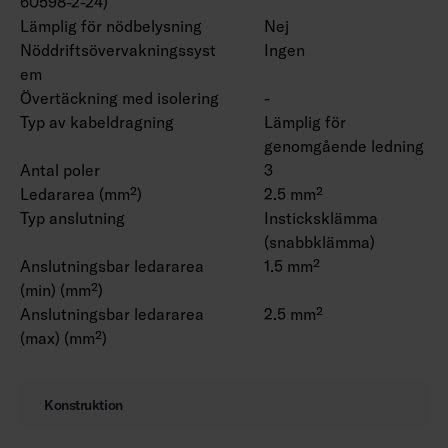
60598-2-24)
Lämplig för nödbelysning
Nej
Nöddriftsövervakningssyst
Ingen
em
Övertäckning med isolering
-
Typ av kabeldragning
Lämplig för
genomgående ledning
Antal poler
3
Ledararea (mm²)
2.5 mm²
Typ anslutning
Insticksklämma
(snabbklämma)
Anslutningsbar ledararea
1.5 mm²
(min) (mm²)
Anslutningsbar ledararea
2.5 mm²
(max) (mm²)
Konstruktion