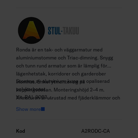
Ronda är en tak- och väggarmatur med
aluminiumstomme och Triac-dimning. Snygg
och tunn rund armatur som är lämplig för
lägenhetstak, korridorer och garderober
Stomme av aluminium, kupa av opaliserad
inomhus. Enkel ytmontering på
polykarbonat.
kopplingsdosan. Monteringshöjd 2–4 m.
Vit, RAL 9003.
Armaturen är utrustad med fjäderklämmor och
Skyddsklass II.
kan vidarekopplas. Kan även fås i Dali-version
Show more
Ytmontering i tak och vägg.
mot separat beställning.
Kan vidarekopplas: dimbara och Casambi-
versioner max 3 x 2,5 mm2; Dali-2-versioner 5 x
Kod
A2RODC-CA
2,5 mm2.