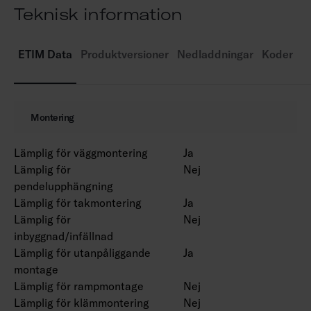
Teknisk information
Fast LED 12 W/900 lm, 15 W/1200 lm, 21
W/1700 lm.
Dimning: fram- och bakkantsstyrning, Dali-2
ETIM Data
Produktversioner
Nedladdningar
Koder
med tryckknappsstyrning (230 V) och Casambi.
Omgivningstemperatur 0 … 25 °C.
Livslängd L70 60 000 h (Ta25°C).
Montering
Lämplig för väggmontering
Ja
Lämplig för
Nej
pendelupphängning
Lämplig för takmontering
Ja
Lämplig för
Nej
inbyggnad/infällnad
Lämplig för utanpåliggande
Ja
montage
Lämplig för rampmontage
Nej
Lämplig för klämmontering
Nej