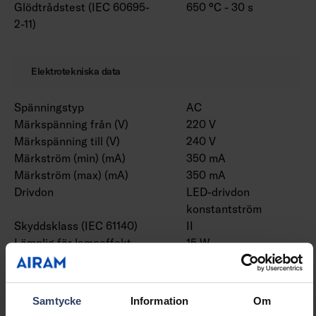
Glödtrådstest (IEC 60695-
650 °C - 30 s
2-11)
Elektrotekniska data
Spänningstyp
AC
Märkspänning från (V)
220 V
Märkspänning till (V)
240 V
Märkström (min) (mA)
350 mA
Märkström (max) (mA)
350 mA
Drivdon
LED-drivdon
konstantström
Skyddsklass (IEC 61140)
II
Lämplig för lampeffekt
15 W
(min) (W)
Lämplig för lampeffekt
15 W
(max) (W)
Samtycke
Information
Om
Ljusutbyte (min) (lm/W)
80 lm/W