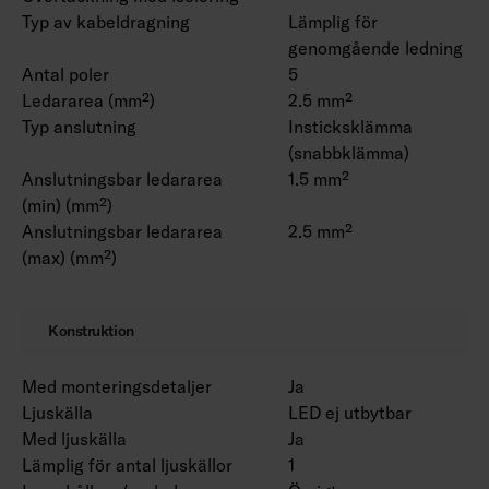
Typ av kabeldragning
Lämplig för
genomgående ledning
Antal poler
5
Ledararea (mm²)
2.5 mm²
Typ anslutning
Insticksklämma
(snabbklämma)
Anslutningsbar ledararea
1.5 mm²
(min) (mm²)
Anslutningsbar ledararea
2.5 mm²
(max) (mm²)
Konstruktion
Med monteringsdetaljer
Ja
Ljuskälla
LED ej utbytbar
Med ljuskälla
Ja
Lämplig för antal ljuskällor
1