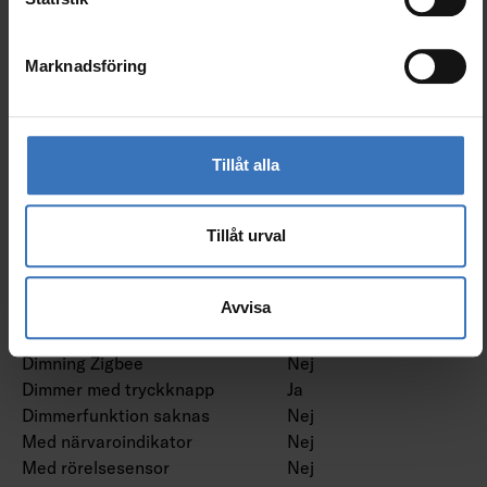
Dimning
Nej
nätspänningsmodulering
Marknadsföring
Dimning bakkant (phase
Nej
cut-off)
Dimning framkant (phase
Nej
cut-on)
Tillåt alla
Dimning programmerbar
Ja
Dimning potentiometer
Nej
(integrerad)
Tillåt urval
Dimning RF
Nej
Dimming sinusvåg (Sine
Nej
Avvisa
Wave Reduction)
Dimning med touch
Nej
Dimning Zigbee
Nej
Dimmer med tryckknapp
Ja
Dimmerfunktion saknas
Nej
Med närvaroindikator
Nej
Med rörelsesensor
Nej