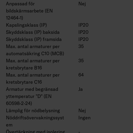
Anpassad för
Nej
bildskärmsarbete (EN
12464-1)
Kapslingsklass (IP)
IP20
Skyddsklass (IP) baksida
IP20
Skyddsklass (IP) framsida
IP20
Max. antal armaturer per
35
automatsäkring C10 (MCB)
Max. antal armaturer per
35
kretsbrytare B16
Max. antal armaturer per
64
kretsbrytare C16
Armatur med begränsad
Ja
yttemperatur "D" (EN
60598-2-24)
Lämplig för nödbelysning
Nej
Nöddriftsövervakningssyst
Ingen
em
Övertäckning med isolering
-