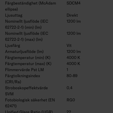
Färgbeständighet (McAdam
SDCM4
ellipse)
Ljusuttag
Direkt
Nominellt ljusflöde (IEC
1200 lm
62722-2-1) (min) (lm)
Nominellt ljusflöde (IEC
1200 lm
62722-2-1) (max) (lm)
Ljusfärg
Vit
Armaturljusflöde (lm)
1200 lm
Färgtemperatur (min) (K)
4000 K
Färgtemperatur (max) (K)
4000 K
Flimmervärde Pst LM
1
Färgtolkningsindex
80-89
(CRI/Ra)
Stroboskopeffektvärde
0.4
SVM
Fotobiologisk säkerhet (EN
RG0
62471)
Unified Glare Ratio (UGR)
22