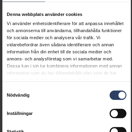
Ljusutbyte (max) (lm/W)
80 lm/W
Max. systemeffekt (W)
15 W
Denna webbplats använder cookies
Ljusutbyte (lm/W)
80 lm/W
Vi använder enhetsidentifierare för att anpassa innehållet
Effektfaktor
0.9
och annonserna till användarna, tillhandahålla funktioner
Distorsion (THD) (%)
15 %
för sociala medier och analysera vår trafik. Vi
Distorsion (THD)
15 THD
vidarebefordrar även sådana identifierare och annan
information från din enhet till de sociala medier och
annons- och analysföretag som vi samarbetar med.
Dimning och styrning
Dessa kan i sin tur kombinera informationen med annan
information som du har tillhandahållit eller som de har
Dimningsbar
Ja
samlat in när du har använt deras tjänster.
Dimning 0-10 V
Nej
Dimning 1-10 V
Nej
Samtyckesval
Nödvändig
Dimning DALI
Nej
Dimning DALI-2
Ja
Dimning DMX
Nej
Inställningar
Dimning DSI
Nej
Dimning LineSwitch
Nej
Dimning tillverkarspecifik
Nej
Statistik