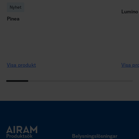
Nyhet
Lumino
Pinea
Visa produkt
Visa pr
Produktsök
Belysningslösningar