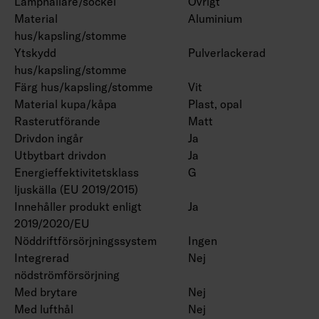
Lamphållare/sockel
Övrigt
Material
Aluminium
hus/kapsling/stomme
Ytskydd
Pulverlackerad
hus/kapsling/stomme
Färg hus/kapsling/stomme
Vit
Material kupa/kåpa
Plast, opal
Rasterutförande
Matt
Drivdon ingår
Ja
Utbytbart drivdon
Ja
Energieffektivitetsklass
G
ljuskälla (EU 2019/2015)
Innehåller produkt enligt
Ja
2019/2020/EU
Nöddriftförsörjningssystem
Ingen
Integrerad
Nej
nödströmförsörjning
Med brytare
Nej
Med lufthål
Nej