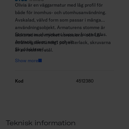
Olivia är en väggarmatur med låg profil för
både för inomhus- och utomhusanvändning.
Avskalad, välvd form som passar i många
användningsobjekt. Armaturens stomme är
Stomme av aluminium, kupa av frostad glas.
lackerad med mycket korrosions- och UV-
Antracit, silver, svart och vit.
strålningsbeständigt polyesterlack, skruvarna
Skyddsklass I.
är av rostfritt stål.
Ytmontering.
Show more
Terminerad kabel, 3 x 1,5 mm2.
Monteringshöjd 0–3 m.
Fast LED 13 W/1000–2100 lm.
Kod
4512380
Färgtemperaturer 3000 K och 4000 K. CRI >
80 / Ra > 80.
IP65.
IK06.
On/off.
Teknisk information
Omgivningstemperatur -25 … 25 °C.