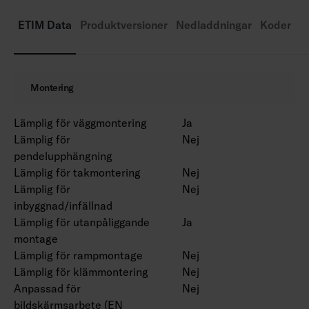
Livslängd L70 50 000 h (Ta25°C).
Drivdonets livslängd 50 000 h.
ETIM Data
Produktversioner
Nedladdningar
Koder
AN = antracit, SI = silver, BK = svart, WH = vit.
Projektvis tillgänglig med Corten färg.
Montering
Lämplig för väggmontering
Ja
Lämplig för
Nej
pendelupphängning
Lämplig för takmontering
Nej
Lämplig för
Nej
inbyggnad/infällnad
Lämplig för utanpåliggande
Ja
montage
Lämplig för rampmontage
Nej
Lämplig för klämmontering
Nej
Anpassad för
Nej
bildskärmsarbete (EN