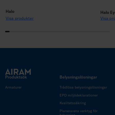
Halo
Halo Ey
Visa produkter
Visa pr
Produktsök
Belysningslösningar
Armaturer
Trådlösa belysningslösningar
EPD miljödeklarationer
Kvalitetssäkring
Planerarens verktyg för
belysning