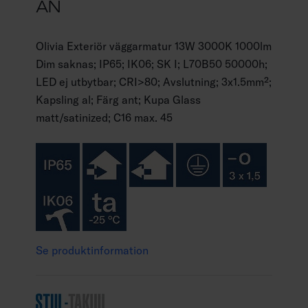
AN
Olivia Exteriör väggarmatur 13W 3000K 1000lm
Dim saknas; IP65; IK06; SK I; L70B50 50000h;
LED ej utbytbar; CRI>80; Avslutning; 3x1.5mm²;
Kapsling al; Färg ant; Kupa Glass
matt/satinized; C16 max. 45
Se produktinformation