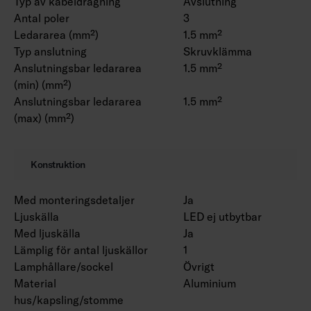
Typ av kabeldragning
Avslutning
Antal poler
3
Ledararea (mm²)
1.5 mm²
Typ anslutning
Skruvklämma
Anslutningsbar ledararea
1.5 mm²
(min) (mm²)
Anslutningsbar ledararea
1.5 mm²
(max) (mm²)
Konstruktion
Med monteringsdetaljer
Ja
Ljuskälla
LED ej utbytbar
Med ljuskälla
Ja
Lämplig för antal ljuskällor
1
Lamphållare/sockel
Övrigt
Material
Aluminium
hus/kapsling/stomme