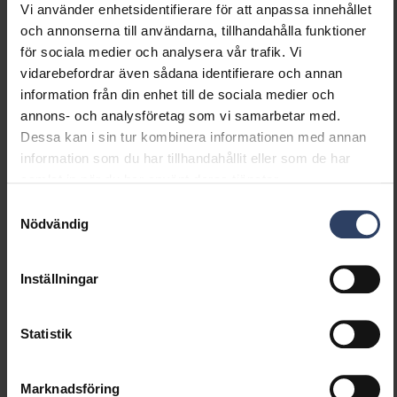
Vi använder enhetsidentifierare för att anpassa innehållet
Distorsion (THD)
20 THD
och annonserna till användarna, tillhandahålla funktioner
för sociala medier och analysera vår trafik. Vi
vidarebefordrar även sådana identifierare och annan
Dimning och styrning
information från din enhet till de sociala medier och
annons- och analysföretag som vi samarbetar med.
Dimningsbar
Nej
Dessa kan i sin tur kombinera informationen med annan
Dimning 0-10 V
Nej
information som du har tillhandahållit eller som de har
Dimning 1-10 V
Nej
samlat in när du har använt deras tjänster.
Dimning DALI
Nej
Samtyckesval
Dimning DALI-2
Nej
Nödvändig
Dimning DMX
Nej
Dimning DSI
Nej
Dimning LineSwitch
Nej
Inställningar
Dimning tillverkarspecifik
Nej
Dimning
Nej
Statistik
nätspänningsmodulering
Dimning bakkant (phase
Nej
cut-off)
Marknadsföring