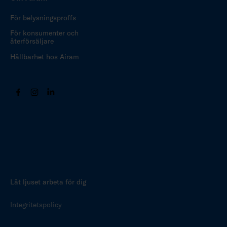
För belysningsproffs
För konsumenter och
återförsäljare
Hållbarhet hos Airam
Låt ljuset arbeta för dig
Integritetspolicy