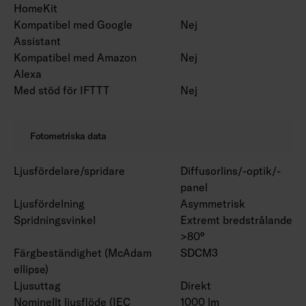
HomeKit
Kompatibel med Google
Nej
Assistant
Kompatibel med Amazon
Nej
Alexa
Med stöd för IFTTT
Nej
Fotometriska data
Ljusfördelare/spridare
Diffusorlins/-optik/-
panel
Ljusfördelning
Asymmetrisk
Spridningsvinkel
Extremt bredstrålande
>80°
Färgbeständighet (McAdam
SDCM3
ellipse)
Ljusuttag
Direkt
Nominellt ljusflöde (IEC
1000 lm