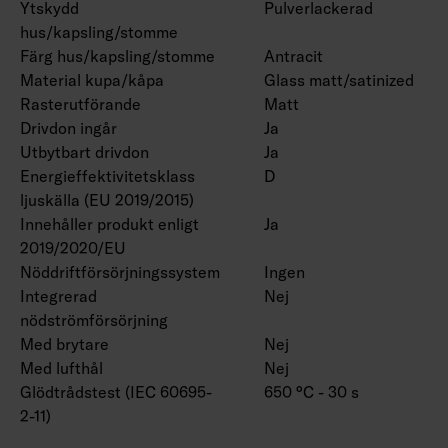
Ytskydd
Pulverlackerad
hus/kapsling/stomme
Färg hus/kapsling/stomme
Antracit
Material kupa/kåpa
Glass matt/satinized
Rasterutförande
Matt
Drivdon ingår
Ja
Utbytbart drivdon
Ja
Energieffektivitetsklass
D
ljuskälla (EU 2019/2015)
Innehåller produkt enligt
Ja
2019/2020/EU
Nöddriftförsörjningssystem
Ingen
Integrerad
Nej
nödströmförsörjning
Med brytare
Nej
Med lufthål
Nej
Glödtrådstest (IEC 60695-
650 °C - 30 s
2-11)