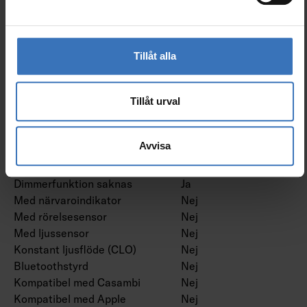
Dimning framkant (phase
Nej
cut-on)
Dimning programmerbar
Nej
Dimning potentiometer
Nej
Tillåt alla
(integrerad)
Dimning RF
Nej
Dimming sinusvåg (Sine
Nej
Tillåt urval
Wave Reduction)
Dimning med touch
Nej
Avvisa
Dimning Zigbee
Nej
Dimmer med tryckknapp
Nej
Dimmerfunktion saknas
Ja
Med närvaroindikator
Nej
Med rörelsesensor
Nej
Med ljussensor
Nej
Konstant ljusflöde (CLO)
Nej
Bluetoothstyrd
Nej
Kompatibel med Casambi
Nej
Kompatibel med Apple
Nej