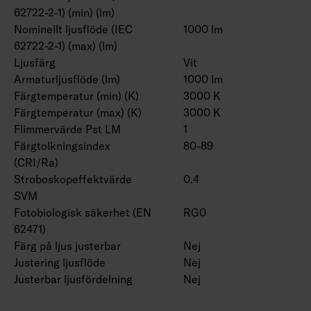
62722-2-1) (min) (lm)
Nominellt ljusflöde (IEC
1000 lm
62722-2-1) (max) (lm)
Ljusfärg
Vit
Armaturljusflöde (lm)
1000 lm
Färgtemperatur (min) (K)
3000 K
Färgtemperatur (max) (K)
3000 K
Flimmervärde Pst LM
1
Färgtolkningsindex
80-89
(CRI/Ra)
Stroboskopeffektvärde
0.4
SVM
Fotobiologisk säkerhet (EN
RG0
62471)
Färg på ljus justerbar
Nej
Justering ljusflöde
Nej
Justerbar ljusfördelning
Nej