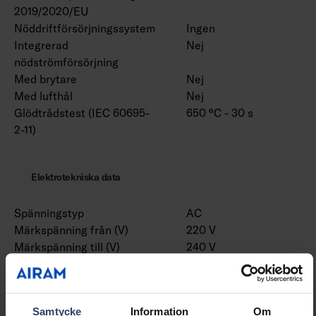
2019/2020/EU
Nöddriftförsörjningssystem
Ingen
Integrerad
Nej
nödströmförsörjning
Med brytare
Nej
Med lufthål
Nej
Glödtrådstest (IEC 60695-
650 °C - 30 s
2-11)
Elektrotekniska data
Spänningstyp
AC
Märkspänning från (V)
220 V
Märkspänning till (V)
240 V
Drivdon
LED-drivdon
konstantström
Skyddsklass (IEC 61140)
I
Samtycke
Information
Om
Lämplig för lampeffekt
16 W