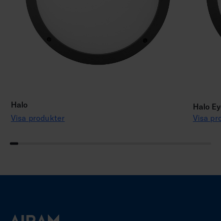
Halo
Halo Ey
Visa produkter
Visa pr