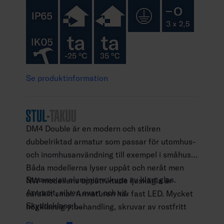
Se produktinformation
DM4 Double är en modern och stilren
dubbelriktad armatur som passar för utomhus-
och inomhusanvändning till exempel i småhus.
Båda modellerna lyser uppåt och neråt men
Stomme av aluminium, kupa av klart glas.
NW-modellens uppåtriktade ljuskägla är
Antracit, silver, svart och vit.
särskilt smal. Armaturen har fast LED. Mycket
Skyddsklass I.
högklassig ytbehandling, skruvar av rostfritt
Ytmontering.
stål. Se även kompatibla DM4 Stelo