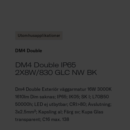
Utomhusapplikationer
DM4 Double
DM4 Double IP65
2X8W/830 GLC NW BK
Dm4 Double Exteriör väggarmatur 16W 3000K
1610lm Dim saknas; IP65; IK05; SK I; L70B50
50000h; LED ej utbytbar; CRI>80; Avslutning;
3x2.5mm²; Kapsling al; Färg sv; Kupa Glas
transparent; C16 max. 138