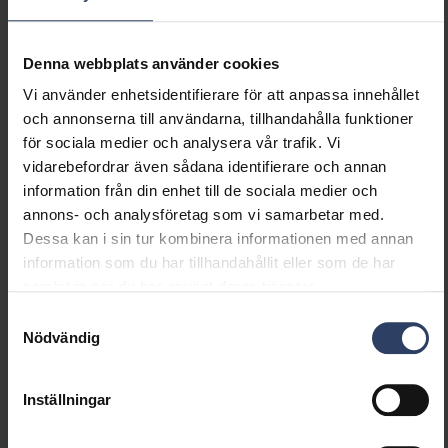
(min) (W)
Lämplig för lampeffekt
16 W
Denna webbplats använder cookies
(max) (W)
Ljusutbyte (min) (lm/W)
101 lm/W
Vi använder enhetsidentifierare för att anpassa innehållet
Ljusutbyte (max) (lm/W)
101 lm/W
och annonserna till användarna, tillhandahålla funktioner
Max. systemeffekt (W)
16 W
för sociala medier och analysera vår trafik. Vi
Ljusutbyte (lm/W)
101 lm/W
vidarebefordrar även sådana identifierare och annan
Effektfaktor
0.9
information från din enhet till de sociala medier och
Distorsion (THD) (%)
20 %
annons- och analysföretag som vi samarbetar med.
Distorsion (THD)
20 THD
Dessa kan i sin tur kombinera informationen med annan
information som du har tillhandahållit eller som de har
samlat in när du har använt deras tjänster.
Dimning och styrning
Samtyckesval
Nödvändig
Dimningsbar
Nej
Dimning 0-10 V
Nej
Inställningar
Dimning 1-10 V
Nej
Dimning DALI
Nej