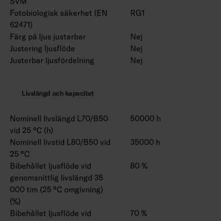
SVM
Fotobiologisk säkerhet (EN
RG1
62471)
Färg på ljus justerbar
Nej
Justering ljusflöde
Nej
Justerbar ljusfördelning
Nej
Livslängd och kapacitet
Nominell livslängd L70/B50
50000 h
vid 25 °C (h)
Nominell livstid L80/B50 vid
35000 h
25 °C
Bibehållet ljusflöde vid
80 %
genomsnittlig livslängd 35
000 tim (25 °C omgivning)
(%)
Bibehållet ljusflöde vid
70 %