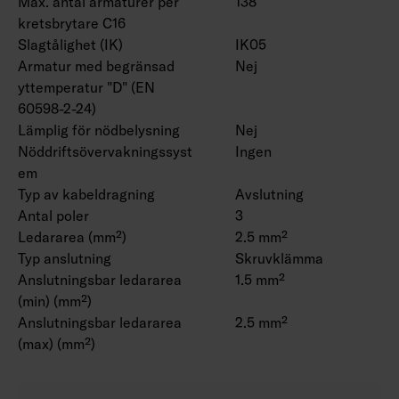
Max. antal armaturer per
138
kretsbrytare C16
Slagtålighet (IK)
IK05
Armatur med begränsad
Nej
yttemperatur "D" (EN
60598-2-24)
Lämplig för nödbelysning
Nej
Nöddriftsövervakningssyst
Ingen
em
Typ av kabeldragning
Avslutning
Antal poler
3
Ledararea (mm²)
2.5 mm²
Typ anslutning
Skruvklämma
Anslutningsbar ledararea
1.5 mm²
(min) (mm²)
Anslutningsbar ledararea
2.5 mm²
(max) (mm²)