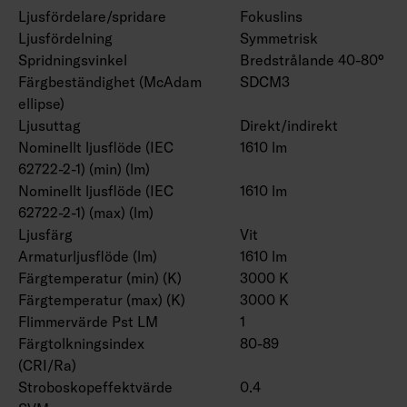
Ljusfördelare/spridare
Fokuslins
Ljusfördelning
Symmetrisk
Spridningsvinkel
Bredstrålande 40-80°
Färgbeständighet (McAdam
SDCM3
ellipse)
Ljusuttag
Direkt/indirekt
Nominellt ljusflöde (IEC
1610 lm
62722-2-1) (min) (lm)
Nominellt ljusflöde (IEC
1610 lm
62722-2-1) (max) (lm)
Ljusfärg
Vit
Armaturljusflöde (lm)
1610 lm
Färgtemperatur (min) (K)
3000 K
Färgtemperatur (max) (K)
3000 K
Flimmervärde Pst LM
1
Färgtolkningsindex
80-89
(CRI/Ra)
Stroboskopeffektvärde
0.4