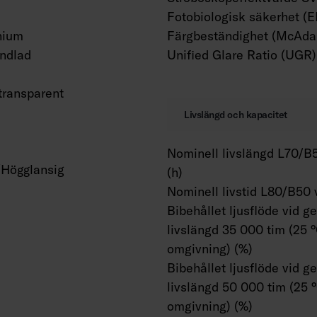
Fotobiologisk säkerhet (
nium
Färgbeständighet (McAdam
ndlad
Unified Glare Ratio (UGR)
 transparent
Livslängd och kapacitet
Nominell livslängd L70/B5
/Högglansig
(h)
Nominell livstid L80/B50 
Bibehållet ljusflöde vid g
livslängd 35 000 tim (25 
omgivning) (%)
Bibehållet ljusflöde vid g
livslängd 50 000 tim (25 
omgivning) (%)