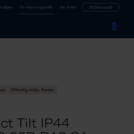
|
rsäljare
För belysningsproffs
Om Airam
SV
Svenska
hus
Offentlig miljö, Kontor
t Tilt IP44