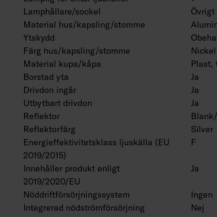
Lamphållare/sockel
Övrigt
Material hus/kapsling/stomme
Alumi
Ytskydd
Obeha
Färg hus/kapsling/stomme
Nickel
Material kupa/kåpa
Plast,
Borstad yta
Ja
Drivdon ingår
Ja
Utbytbart drivdon
Ja
Reflektor
Blank
Reflektorfärg
Silver
Energieffektivitetsklass ljuskälla (EU
F
2019/2015)
Innehåller produkt enligt
Ja
2019/2020/EU
Nöddriftförsörjningssystem
Ingen
Integrerad nödströmförsörjning
Nej