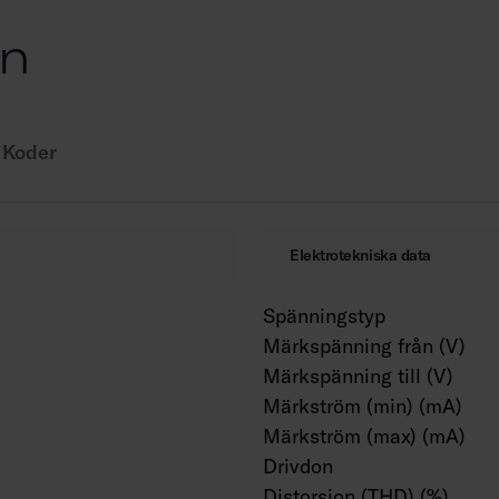
IK02.
on
Fast LED 5 W/400 lm
Dimning: fram- och b
tryckknappsstyrning
Omgivningstemperat
Koder
Livslängd L70 90,000
Livslängd L80 60,000
Elektrotekniska data
Spänningstyp
Märkspänning från (V)
Märkspänning till (V)
Märkström (min) (mA)
Märkström (max) (mA)
Drivdon
Distorsion (THD) (%)