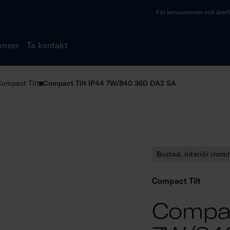
För konsumenter och återfö
enser
Ta kontakt
ompact Tilt
Compact Tilt IP44 7W/840 36D DA2 SA
Bostad, interiör inom
Compact Tilt
Compac