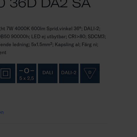
0 36D DA2 SA
ght 7W 4000K 600lm Sprid.vinkel 36°; DALI-2;
L70B50 90000h; LED ej utbytbar; CRI>80; SDCM3;
nde ledning; 5x1.5mm²; Kapsling al; Färg ni;
ent
on