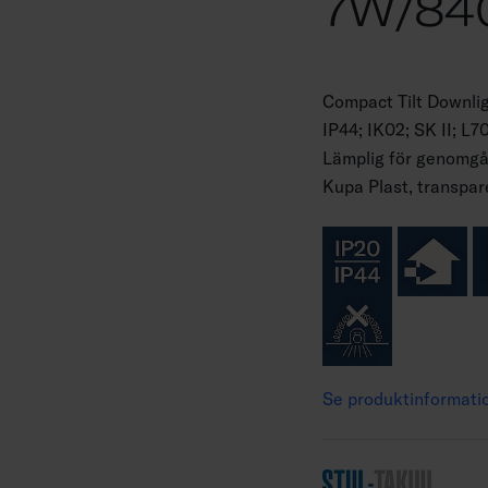
7W/84
Compact Tilt Downli
IP44; IK02; SK II; 
Lämplig för genomgåe
Kupa Plast, transpar
Se produktinformati