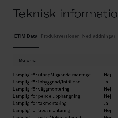
Teknisk informati
ETIM Data
Produktversioner
Nedladdningar
Montering
Lämplig för utanpåliggande montage
Nej
Lämplig för inbyggnad/infällnad
Ja
Lämplig för väggmontering
Nej
Lämplig för pendelupphängning
Nej
Lämplig för takmontering
Ja
Lämplig för trossmontering
Nej
Lämplig för pelar/golvmontering
Nej