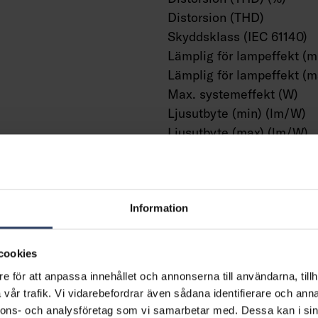
Distorsion (THD)
Skyddsklass (IEC 61140)
Lämplig för lampeffekt (m
Lämplig för lampeffekt (m
Max. systemeffekt (W)
Ljusutbyte (min) (lm/W)
Ljusutbyte (max) (lm/W)
Effektfaktor
ig för genomgående
Ljusutbyte (lm/W)
g
Information
m²
Fotometriska data
mm²
cookies
m²
Ljusfördelare/spridare
e för att anpassa innehållet och annonserna till användarna, tillh
Ljusfördelning
vår trafik. Vi vidarebefordrar även sådana identifierare och anna
cksklämma (snabbklämma)
Spridningsvinkel
nnons- och analysföretag som vi samarbetar med. Dessa kan i sin