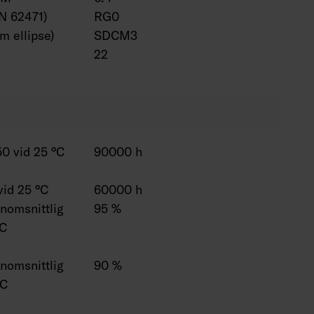
EN 62471)
RG0
 ellipse)
SDCM3
22
0 vid 25 °C
90000 h
vid 25 °C
60000 h
enomsnittlig
95 %
°C
enomsnittlig
90 %
°C