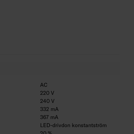
, 7 W/600 lm.
akkantsstyrning, Dali-2 med
 (230 V) och Casambi.
ur 0 … 25 °C.
 h (Ta25°C).
 h (Ta25°C).
AC
220 V
240 V
332 mA
367 mA
LED-drivdon konstantström
20 %