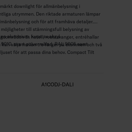
tmärkt downlight för allmänbelysning i
ntliga utrymmen. Den riktade armaturen lämpar
llmänbelysning och för att framhäva detaljer.
möjligheter till stämningsfull belysning av
en aluminium, kupa av akryl.
gsområden är hotell, restauranger, entréhallar
L 9010, svart pulvermålad, RAL 9005 samt
kan välja mellan tre färger på stommen och två
ljuset för att passa dina behov. Compact Tilt
monteras direkt i isoleringen. 5 W-modellerna
ak. Infällningsöppning i 5 W-modellerna Ø 68–70
 skålningar.
erna Ø 75–80 mm.
kopplas, max 3 x 1,5 mm2, Dali-2-modeller 5 x
A1CODJ-DALI
m.
svinkel.
00 K och 4000 K.