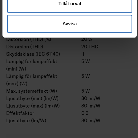
Märkspänning till (V)
240 V
Tillåt urval
Märkström (min) (mA)
332 mA
Märkström (max) (mA)
367 mA
Avvisa
Drivdon
LED-drivdon
konstantström
Distorsion (THD) (%)
20 %
Distorsion (THD)
20 THD
Skyddsklass (IEC 61140)
II
Lämplig för lampeffekt
5 W
(min) (W)
Lämplig för lampeffekt
5 W
(max) (W)
Max. systemeffekt (W)
5 W
Ljusutbyte (min) (lm/W)
80 lm/W
Ljusutbyte (max) (lm/W)
80 lm/W
Effektfaktor
0.9
Ljusutbyte (lm/W)
80 lm/W