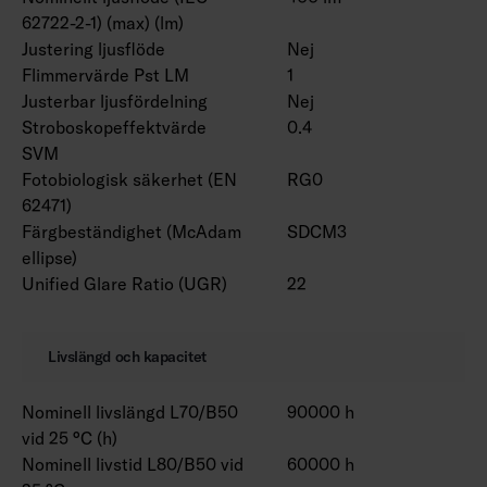
62722-2-1) (max) (lm)
Justering ljusflöde
Nej
Flimmervärde Pst LM
1
Justerbar ljusfördelning
Nej
Stroboskopeffektvärde
0.4
SVM
Fotobiologisk säkerhet (EN
RG0
62471)
Färgbeständighet (McAdam
SDCM3
ellipse)
Unified Glare Ratio (UGR)
22
Livslängd och kapacitet
Nominell livslängd L70/B50
90000 h
vid 25 °C (h)
Nominell livstid L80/B50 vid
60000 h