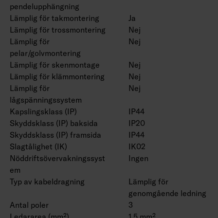
pendelupphängning
Lämplig för takmontering
Ja
Lämplig för trossmontering
Nej
Lämplig för
Nej
pelar/golvmontering
Lämplig för skenmontage
Nej
Lämplig för klämmontering
Nej
Lämplig för
Nej
lågspänningssystem
Kapslingsklass (IP)
IP44
Skyddsklass (IP) baksida
IP20
Skyddsklass (IP) framsida
IP44
Slagtålighet (IK)
IK02
Nöddriftsövervakningssyst
Ingen
em
Typ av kabeldragning
Lämplig för
genomgående ledning
Antal poler
3
Ledararea (mm²)
1.5 mm²