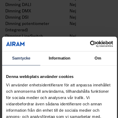
Dimning DALI
Nej
Dimning DMX
Nej
Dimning DSI
Nej
Dimning potentiometer
Nej
(integrerad)
Dimning LineSwitch
Nej
Dimning tillverkarspecifik
Nej
Dimning
Nej
nätspänningsmodulering
Samtycke
Information
Om
Dimning bakkant (phase
Nej
cut-off)
Dimning framkant (phase
Nej
Denna webbplats använder cookies
cut-on)
Vi använder enhetsidentifierare för att anpassa innehållet
Dimning programmerbar
Ja
och annonserna till användarna, tillhandahålla funktioner
Dimning RF
Nej
för sociala medier och analysera vår trafik. Vi
Dimming sinusvåg (Sine
Nej
vidarebefordrar även sådana identifierare och annan
Wave Reduction)
information från din enhet till de sociala medier och
Dimning med touch
Nej
annons- och analysföretag som vi samarbetar med.