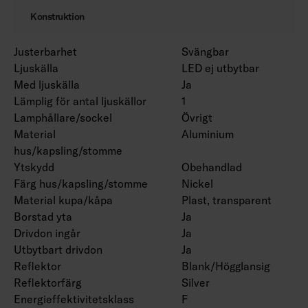
Konstruktion
Justerbarhet
Svängbar
Ljuskälla
LED ej utbytbar
Med ljuskälla
Ja
Lämplig för antal ljuskällor
1
Lamphållare/sockel
Övrigt
Material
Aluminium
hus/kapsling/stomme
Ytskydd
Obehandlad
Färg hus/kapsling/stomme
Nickel
Material kupa/kåpa
Plast, transparent
Borstad yta
Ja
Drivdon ingår
Ja
Utbytbart drivdon
Ja
Reflektor
Blank/Högglansig
Reflektorfärg
Silver
Energieffektivitetsklass
F