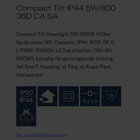
Compact Tilt IP44 5W/830
36D CA SA
Compact Tilt Downlight 5W 3000K 400lm
Sprid.vinkel 36°; Casambi; IP44; IK02; SK II;
L70B50 90000h; LED ej utbytbar; CRI>80;
SDCM3; Lämplig för genomgående ledning;
3x1.5mm²; Kapsling al; Färg ni; Kupa Plast,
transparent
Se produktinformation