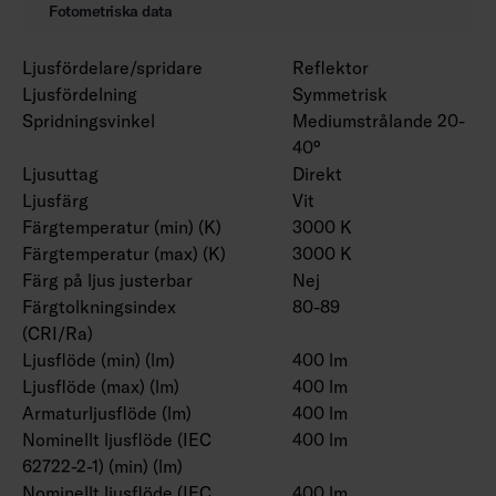
Fotometriska data
Ljusfördelare/spridare
Reflektor
Ljusfördelning
Symmetrisk
Spridningsvinkel
Mediumstrålande 20-
40°
Ljusuttag
Direkt
Ljusfärg
Vit
Färgtemperatur (min) (K)
3000 K
Färgtemperatur (max) (K)
3000 K
Färg på ljus justerbar
Nej
Färgtolkningsindex
80-89
(CRI/Ra)
Ljusflöde (min) (lm)
400 lm
Ljusflöde (max) (lm)
400 lm
Armaturljusflöde (lm)
400 lm
Nominellt ljusflöde (IEC
400 lm
62722-2-1) (min) (lm)
Nominellt ljusflöde (IEC
400 lm