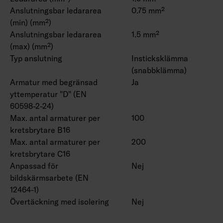
Anslutningsbar ledararea
0.75 mm²
(min) (mm²)
Anslutningsbar ledararea
1.5 mm²
(max) (mm²)
Typ anslutning
Insticksklämma
(snabbklämma)
Armatur med begränsad
Ja
yttemperatur "D" (EN
60598-2-24)
Max. antal armaturer per
100
kretsbrytare B16
Max. antal armaturer per
200
kretsbrytare C16
Anpassad för
Nej
bildskärmsarbete (EN
12464-1)
Övertäckning med isolering
Nej