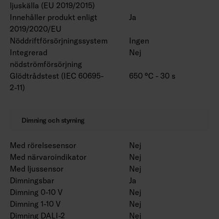
ljuskälla (EU 2019/2015)
Innehåller produkt enligt
Ja
2019/2020/EU
Nöddriftförsörjningssystem
Ingen
Integrerad
Nej
nödströmförsörjning
Glödtrådstest (IEC 60695-
650 °C - 30 s
2-11)
Dimning och styrning
Med rörelsesensor
Nej
Med närvaroindikator
Nej
Med ljussensor
Nej
Dimningsbar
Ja
Dimning 0-10 V
Nej
Dimning 1-10 V
Nej
Dimning DALI-2
Nej