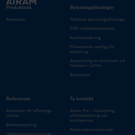
Produktsök
Belysningslösningar
Armaturer
Trådlösa belysningslösningar
EPD miljödeklarationer
Kvalitetssäkring
Planerarens verktyg för
belysning
Anpassning av armaturer vid
fabriken i Lahtis
Broschyrer
Referenser
Ta kontakt
Armaturer för offentliga
Airam Pro – försäljning,
lokaler
offertberäkning och
kundservice
Butiksbelysning
Reklamationsformulär
Utbildningsinstitutioner