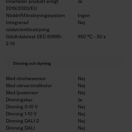
Innehåller produkt enligt
Ja
2019/2020/EU
Nöddriftförsörjningssystem
Ingen
Integrerad
Nej
nödströmförsörjning
Glödtrådstest (IEC 60695-
650 °C - 30 s
2-11)
Dimning och styrning
Med rörelsesensor
Nej
Med närvaroindikator
Nej
Med ljussensor
Nej
Dimningsbar
Ja
Dimning 0-10 V
Nej
Dimning 1-10 V
Nej
Dimning DALI-2
Nej
Dimning DALI
Nej