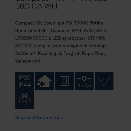
36D CA WH
Compact Tilt Downlight 7W 3000K 600lm
Sprid.vinkel 36°; Casambi; IP44; IK02; SK II;
L70B50 90000h; LED ej utbytbar; CRI>80;
SDCM3; Lämplig för genomgående ledning;
3x1.5mm²; Kapsling al; Färg vit; Kupa Plast,
transparent
Se produktinformation