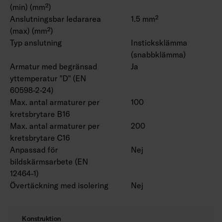
(min) (mm²)
Anslutningsbar ledararea
1.5 mm²
(max) (mm²)
Typ anslutning
Insticksklämma
(snabbklämma)
Armatur med begränsad
Ja
yttemperatur "D" (EN
60598-2-24)
Max. antal armaturer per
100
kretsbrytare B16
Max. antal armaturer per
200
kretsbrytare C16
Anpassad för
Nej
bildskärmsarbete (EN
12464-1)
Övertäckning med isolering
Nej
Konstruktion