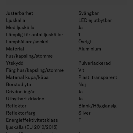
Justerbarhet
Svängbar
Ljuskälla
LED ej utbytbar
Med ljuskälla
Ja
Lämplig för antal ljuskällor
1
Lamphållare/sockel
Övrigt
Material
Aluminium
hus/kapsling/stomme
Ytskydd
Pulverlackerad
Färg hus/kapsling/stomme
Vit
Material kupa/kåpa
Plast, transparent
Borstad yta
Nej
Drivdon ingår
Ja
Utbytbart drivdon
Ja
Reflektor
Blank/Högglansig
Reflektorfärg
Silver
Energieffektivitetsklass
F
ljuskälla (EU 2019/2015)