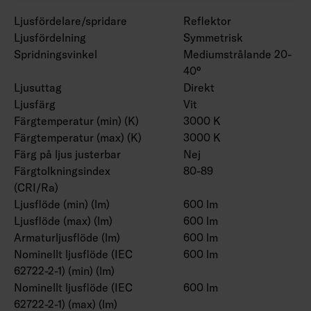
Ljusfördelare/spridare
Reflektor
Ljusfördelning
Symmetrisk
Spridningsvinkel
Mediumstrålande 20-
40°
Ljusuttag
Direkt
Ljusfärg
Vit
Färgtemperatur (min) (K)
3000 K
Färgtemperatur (max) (K)
3000 K
Färg på ljus justerbar
Nej
Färgtolkningsindex
80-89
(CRI/Ra)
Ljusflöde (min) (lm)
600 lm
Ljusflöde (max) (lm)
600 lm
Armaturljusflöde (lm)
600 lm
Nominellt ljusflöde (IEC
600 lm
62722-2-1) (min) (lm)
Nominellt ljusflöde (IEC
600 lm
62722-2-1) (max) (lm)