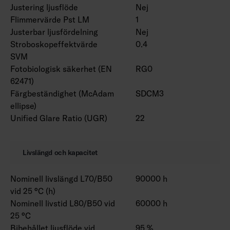
Justering ljusflöde
Nej
Flimmervärde Pst LM
1
Justerbar ljusfördelning
Nej
Stroboskopeffektvärde
0.4
SVM
Fotobiologisk säkerhet (EN
RG0
62471)
Färgbeständighet (McAdam
SDCM3
ellipse)
Unified Glare Ratio (UGR)
22
Livslängd och kapacitet
Nominell livslängd L70/B50
90000 h
vid 25 °C (h)
Nominell livstid L80/B50 vid
60000 h
25 °C
Bibehållet ljusflöde vid
95 %