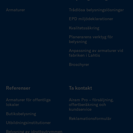
Armaturer
Trådlösa belysningslösningar
EPD miljödeklarationer
Kvalitetssäkring
Planerarens verktyg för
belysning
Anpassning av armaturer vid
fabriken i Lahtis
Broschyrer
Referenser
Ta kontakt
Armaturer för offentliga
Airam Pro – försäljning,
lokaler
offertberäkning och
kundservice
Butiksbelysning
Reklamationsformulär
Utbildningsinstitutioner
Belysning av idrottsutrymmen