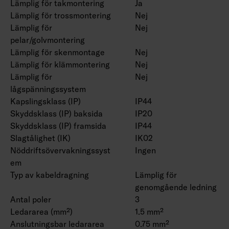
Lämplig för takmontering
Ja
Lämplig för trossmontering
Nej
Lämplig för
Nej
pelar/golvmontering
Lämplig för skenmontage
Nej
Lämplig för klämmontering
Nej
Lämplig för
Nej
lågspänningssystem
Kapslingsklass (IP)
IP44
Skyddsklass (IP) baksida
IP20
Skyddsklass (IP) framsida
IP44
Slagtålighet (IK)
IK02
Nöddriftsövervakningssyst
Ingen
em
Typ av kabeldragning
Lämplig för
genomgående ledning
Antal poler
3
Ledararea (mm²)
1.5 mm²
Anslutningsbar ledararea
0.75 mm²