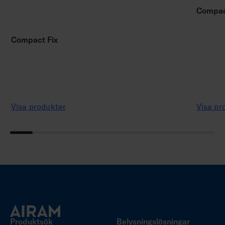
Compac
Compact Fix
Visa produkter
Visa pr
Produktsök
Belysningslösningar