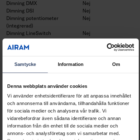
Dimning DMX
Nej
Dimning DSI
Nej
Dimning potentiometer
Nej
(integrerad)
Dimning LineSwitch
Nej
Dimning tillverkarspecifik
Nej
Dimning
Nej
nätspänningsmodulering
Dimning bakkant (phase
Nej
Samtycke
Information
Om
cut-off)
Dimning framkant (phase
Nej
cut-on)
Denna webbplats använder cookies
Dimning programmerbar
Ja
Vi använder enhetsidentifierare för att anpassa innehållet
Dimning RF
Nej
och annonserna till användarna, tillhandahålla funktioner
Dimming sinusvåg (Sine
Nej
för sociala medier och analysera vår trafik. Vi
Wave Reduction)
vidarebefordrar även sådana identifierare och annan
Dimning med touch
Nej
information från din enhet till de sociala medier och
Dimning Zigbee
Nej
annons- och analysföretag som vi samarbetar med.
Dimmer med tryckknapp
Nej