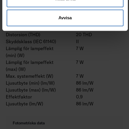
Märkström (min) (mA)
332 mA
Märkström (max) (mA)
367 mA
Drivdon
LED-drivdon
Avvisa
konstantström
Distorsion (THD) (%)
20 %
Distorsion (THD)
20 THD
Skyddsklass (IEC 61140)
II
Lämplig för lampeffekt
7 W
(min) (W)
Lämplig för lampeffekt
7 W
(max) (W)
Max. systemeffekt (W)
7 W
Ljusutbyte (min) (lm/W)
86 lm/W
Ljusutbyte (max) (lm/W)
86 lm/W
Effektfaktor
0.9
Ljusutbyte (lm/W)
86 lm/W
Fotometriska data