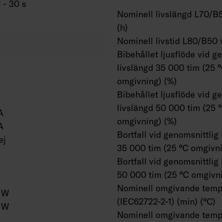
 - 30 s
Nominell livslängd L70/B5
(h)
Nominell livstid L80/B50 
Bibehållet ljusflöde vid g
livslängd 35 000 tim (25 
omgivning) (%)
Bibehållet ljusflöde vid g
livslängd 50 000 tim (25 
A
omgivning) (%)
A
Bortfall vid genomsnittlig
ej
35 000 tim (25 °C omgivni
Bortfall vid genomsnittlig
50 000 tim (25 °C omgivni
Nominell omgivande temp
/W
(IEC62722-2-1) (min) (°C)
/W
Nominell omgivande temp