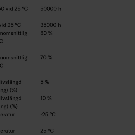
0 vid 25 °C
50000 h
vid 25 °C
35000 h
enomsnittlig
80 %
°C
enomsnittlig
70 %
°C
 livslängd
5 %
ng) (%)
 livslängd
10 %
ng) (%)
eratur
-25 °C
eratur
25 °C