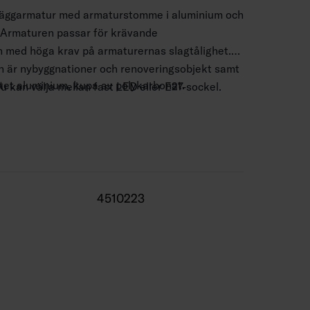
väggarmatur med armaturstomme i aluminium och
 Armaturen passar för krävande
med höga krav på armaturernas slagtålighet.
är nybyggnationer och renoveringsobjekt samt
tet aluminium, kupa av polykarbonat.
u kan välja mellan fast LED eller E27-sockel.
h vägg.
x 2,5 mm2, fjäderklämmor.
ytkablage.
 K. CRI > 80 / Ra > 80.
4510223
 lm.
7 max 11W, medföljer ej.