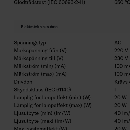
Glödtrådstest (IEC 60695-2-11)
650 °C
Elektrotekniska data
Spänningstyp
AC
Märkspänning från (V)
220 V
Märkspänning till (V)
230 V
Märkström (min) (mA)
100 m
Märkström (max) (mA)
100 m
Drivdon
Krävs 
Skyddsklass (IEC 61140)
I
Lämplig för lampeffekt (min) (W)
20 W
Lämplig för lampeffekt (max) (W)
20 W
Ljusutbyte (min) (lm/W)
40 lm
Ljusutbyte (max) (lm/W)
40 lm
Max. systemeffekt (W)
20 W