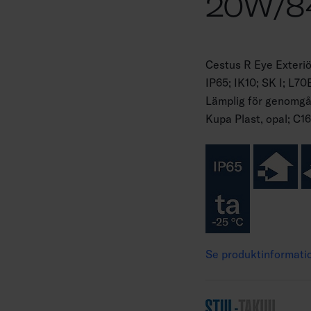
20W/8
Cestus R Eye Exteri
IP65; IK10; SK I; L
Lämplig för genomgåe
Kupa Plast, opal; C1
Se produktinformati