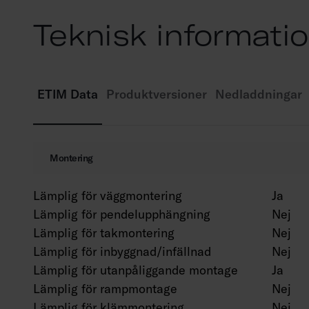
Teknisk informati
ETIM Data
Produktversioner
Nedladdningar
Montering
Lämplig för väggmontering
Ja
Lämplig för pendelupphängning
Nej
Lämplig för takmontering
Nej
Lämplig för inbyggnad/infällnad
Nej
Lämplig för utanpåliggande montage
Ja
Lämplig för rampmontage
Nej
Lämplig för klämmontering
Nej