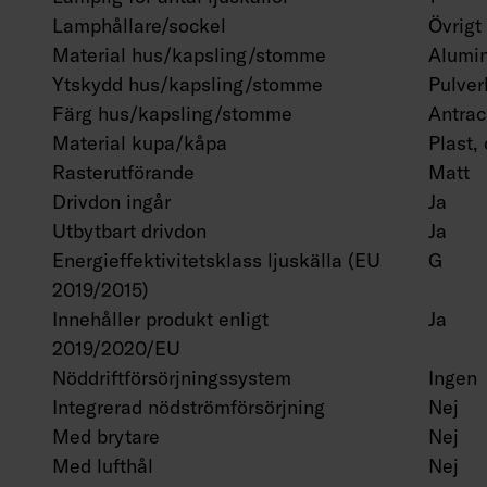
Lamphållare/sockel
Övrigt
Material hus/kapsling/stomme
Alumi
Ytskydd hus/kapsling/stomme
Pulver
Färg hus/kapsling/stomme
Antrac
Material kupa/kåpa
Plast,
Rasterutförande
Matt
Drivdon ingår
Ja
Utbytbart drivdon
Ja
Energieffektivitetsklass ljuskälla (EU
G
2019/2015)
Innehåller produkt enligt
Ja
2019/2020/EU
Nöddriftförsörjningssystem
Ingen
Integrerad nödströmförsörjning
Nej
Med brytare
Nej
Med lufthål
Nej