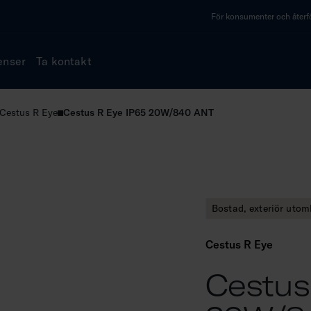
För konsumenter och återfö
enser
Ta kontakt
Cestus R Eye
Cestus R Eye IP65 20W/840 ANT
Bostad, exteriör uto
Cestus R Eye
Cestus