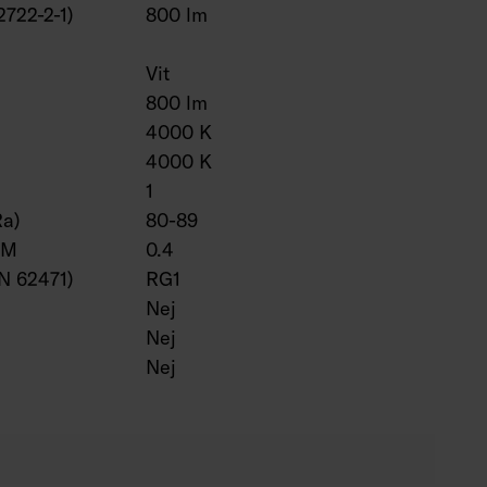
2722-2-1)
800 lm
Vit
800 lm
4000 K
4000 K
1
Ra)
80-89
VM
0.4
EN 62471)
RG1
Nej
Nej
Nej