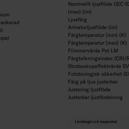
Nominellt ljusflöde (IEC 6
(max) (lm)
nium
Ljusfärg
lackerad
Armaturljusflöde (lm)
it
Färgtemperatur (min) (K)
 opal
Färgtemperatur (max) (K)
Flimmervärde Pst LM
Färgtolkningsindex (CRI/
Stroboskopeffektvärde S
Fotobiologisk säkerhet (
Färg på ljus justerbar
Justering ljusflöde
Justerbar ljusfördelning
Livslängd och kapacitet