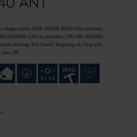
40 ANT
ör väggarmatur 20W 4000K 800lm Dim saknas;
70B50 50000h; LED ej utbytbar; CRI>80; SDCM3;
nde ledning; 3x2.5mm²; Kapsling al; Färg ant;
6 max. 55
on