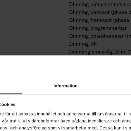
Dimning nätspänningsmod
Dimning bakkant (phase c
Dimning framkant (phase 
Dimning programmerbar
Dimning potentiometer (in
Dimning RF
Dimming sinusvåg (Sine 
Reduction)
Dimning med touch
Dimning Zigbee
Dimmer med tryckknapp
Information
Dimmerfunktion saknas
Med närvaroindikator
cookies
Med rörelsesensor
e för att anpassa innehållet och annonserna till användarna, tillh
Med ljussensor
vår trafik. Vi vidarebefordrar även sådana identifierare och anna
Konstant ljusflöde (CLO)
nnons- och analysföretag som vi samarbetar med. Dessa kan i sin
Bluetoothstyrd