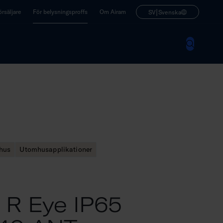
|
rsäljare
För belysningsproffs
Om Airam
SV
Svenska
mhus
Utomhusapplikationer
 R Eye IP65