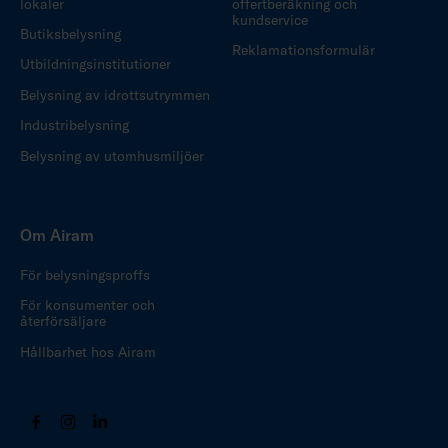
lokaler
offertberäkning och
kundservice
Butiksbelysning
Reklamationsformulär
Utbildningsinstitutioner
Belysning av idrottsutrymmen
Industribelysning
Belysning av utomhusmiljöer
Om Airam
För belysningsproffs
För konsumenter och
återförsäljare
Hållbarhet hos Airam