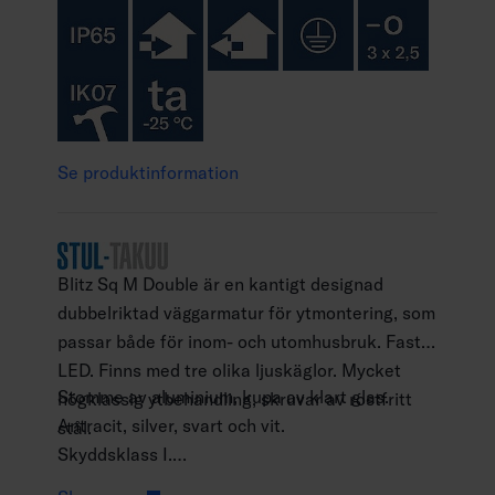
Se produktinformation
Blitz Sq M Double är en kantigt designad
dubbelriktad väggarmatur för ytmontering, som
passar både för inom- och utomhusbruk. Fast
LED. Finns med tre olika ljuskäglor. Mycket
Stomme av aluminium, kupa av klart glas.
högklassig ytbehandling, skruvar av rostfritt
Antracit, silver, svart och vit.
stål.
Skyddsklass I.
Ytmontering.