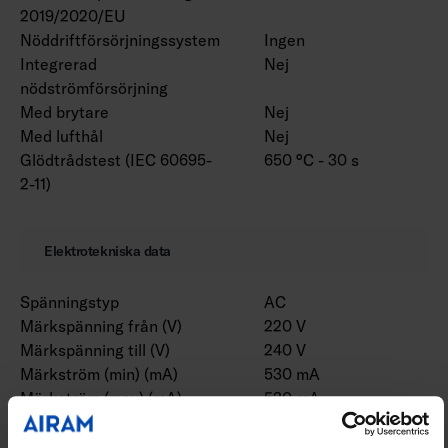
2019/2020/EU
Nöddriftförsörjningssystem
Ingen
Integrerad
Nej
nödströmförsörjning
Med brytare
Nej
Med lufthål
Nej
Glödtrådstest (IEC 60695-
650 °C - 30 s
2-11)
Elektrotekniska data
Spänningstyp
AC
Märkspänning från (V)
220 V
Märkspänning till (V)
240 V
Märkström (min) (mA)
530 mA
Märkström (max) (mA)
530 mA
Drivdon
LED-drivdon
konstantström