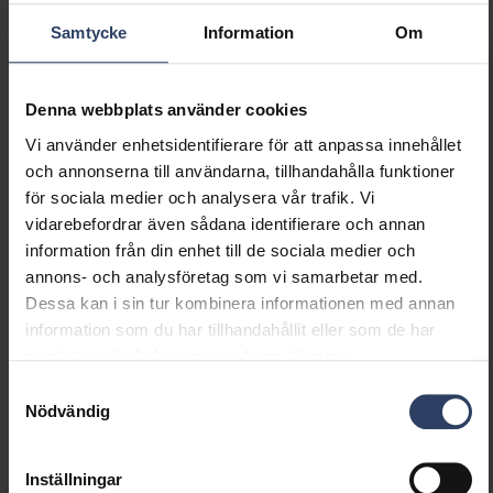
Skyddsklass (IEC 61140)
I
Samtycke
Information
Om
Lämplig för lampeffekt
31 W
(min) (W)
Lämplig för lampeffekt
31 W
Denna webbplats använder cookies
(max) (W)
Vi använder enhetsidentifierare för att anpassa innehållet
Ljusutbyte (min) (lm/W)
108 lm/W
och annonserna till användarna, tillhandahålla funktioner
Ljusutbyte (max) (lm/W)
108 lm/W
för sociala medier och analysera vår trafik. Vi
Max. systemeffekt (W)
31 W
vidarebefordrar även sådana identifierare och annan
Ljusutbyte (lm/W)
108 lm/W
information från din enhet till de sociala medier och
Effektfaktor
0.9
annons- och analysföretag som vi samarbetar med.
Distorsion (THD) (%)
20 %
Dessa kan i sin tur kombinera informationen med annan
Distorsion (THD)
20 THD
information som du har tillhandahållit eller som de har
samlat in när du har använt deras tjänster.
Dimning och styrning
Samtyckesval
Nödvändig
Dimningsbar
Nej
Dimning 0-10 V
Nej
Inställningar