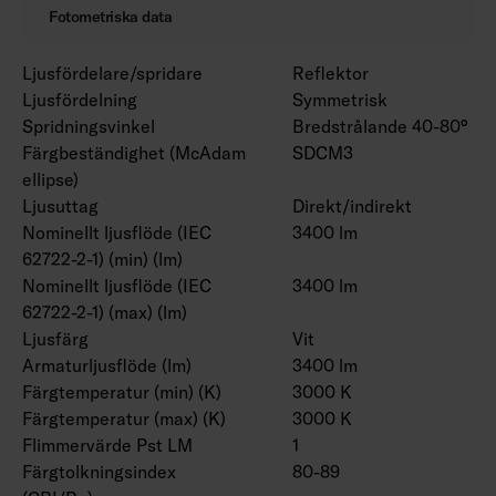
Fotometriska data
Ljusfördelare/spridare
Reflektor
Ljusfördelning
Symmetrisk
Spridningsvinkel
Bredstrålande 40-80°
Färgbeständighet (McAdam
SDCM3
ellipse)
Ljusuttag
Direkt/indirekt
Nominellt ljusflöde (IEC
3400 lm
62722-2-1) (min) (lm)
Nominellt ljusflöde (IEC
3400 lm
62722-2-1) (max) (lm)
Ljusfärg
Vit
Armaturljusflöde (lm)
3400 lm
Färgtemperatur (min) (K)
3000 K
Färgtemperatur (max) (K)
3000 K
Flimmervärde Pst LM
1
Färgtolkningsindex
80-89