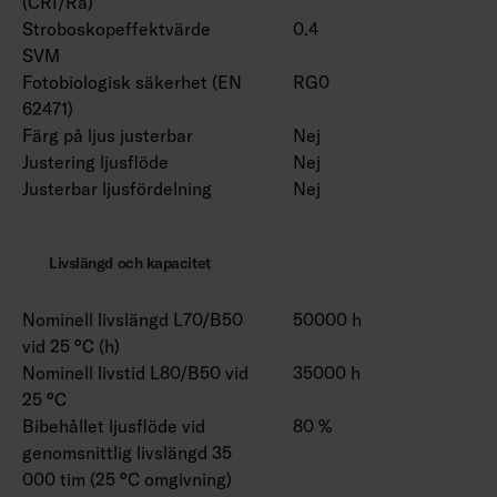
(CRI/Ra)
Stroboskopeffektvärde
0.4
SVM
Fotobiologisk säkerhet (EN
RG0
62471)
Färg på ljus justerbar
Nej
Justering ljusflöde
Nej
Justerbar ljusfördelning
Nej
Livslängd och kapacitet
Nominell livslängd L70/B50
50000 h
vid 25 °C (h)
Nominell livstid L80/B50 vid
35000 h
25 °C
Bibehållet ljusflöde vid
80 %
genomsnittlig livslängd 35
000 tim (25 °C omgivning)