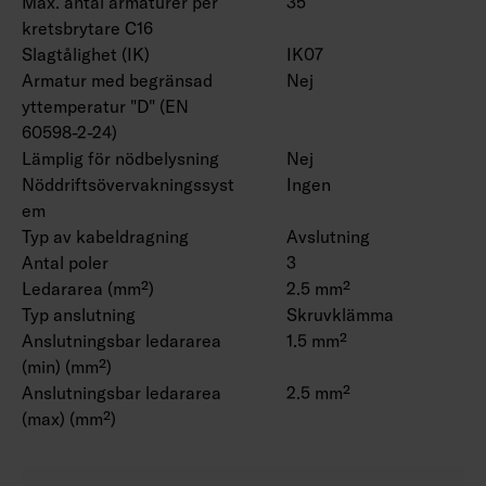
Max. antal armaturer per
35
kretsbrytare C16
Slagtålighet (IK)
IK07
Armatur med begränsad
Nej
yttemperatur "D" (EN
60598-2-24)
Lämplig för nödbelysning
Nej
Nöddriftsövervakningssyst
Ingen
em
Typ av kabeldragning
Avslutning
Antal poler
3
Ledararea (mm²)
2.5 mm²
Typ anslutning
Skruvklämma
Anslutningsbar ledararea
1.5 mm²
(min) (mm²)
Anslutningsbar ledararea
2.5 mm²
(max) (mm²)