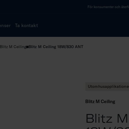
För konsumenter och återfö
enser
Ta kontakt
Blitz M Ceiling
Blitz M Ceiling 18W/830 ANT
Utomhusapplikatione
Blitz M Ceiling
Blitz M