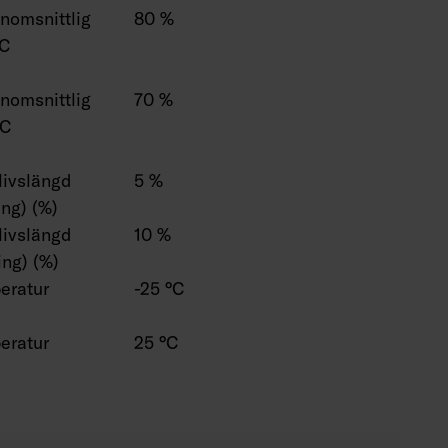
enomsnittlig
80 %
°C
enomsnittlig
70 %
°C
 livslängd
5 %
ng) (%)
 livslängd
10 %
ng) (%)
eratur
-25 °C
eratur
25 °C