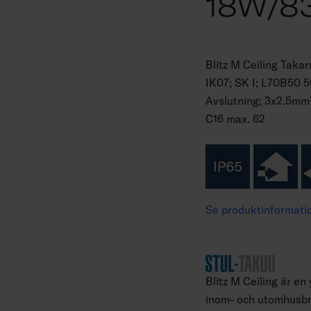
18W/8
Blitz M Ceiling Tak
IK07; SK I; L70B50 
Avslutning; 3x2.5mm²
C16 max. 62
Se produktinformati
Blitz M Ceiling är e
inom- och utomhusbr