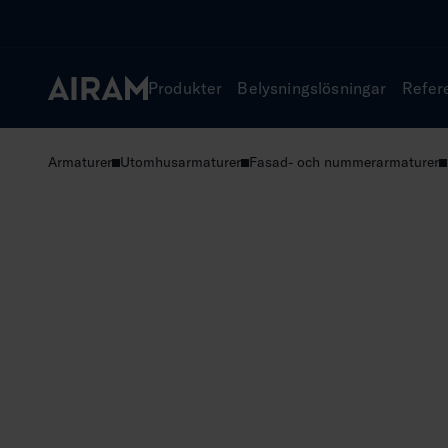
Hoppa
till
innehåll
Produkter
Belysningslösningar
Refer
Armaturer
Utomhusarmaturer
Fasad- och nummerarmaturer