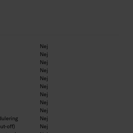
g med Corten färg.
Nej
Nej
Nej
Nej
Nej
Nej
Nej
Nej
Nej
ulering
Nej
ut-off)
Nej