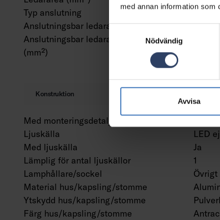
med annan information som du 
Typ anslutning
Skruv
Anslutningsbar ledararea (min) (mm²)
1.5 m
Samtyckesval
Anslutningsbar ledararea (max)
2.5 m
Nödvändig
(mm²)
Konstruktion
Avvisa
Med monteringsdetaljer
Ja
Ljuskälla
LED ej
Med ljuskälla
Ja
Lämplig för antal ljuskällor
1
Lamphållare/sockel
Övrigt
Material hus/kapsling/stomme
Alumi
Ytskydd hus/kapsling/stomme
Pulver
Färg hus/kapsling/stomme
Antrac