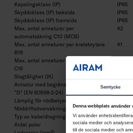
Kapslingsklass (IP)
IP65
Skyddsklass (IP) baksida
IP65
Skyddsklass (IP) framsida
IP65
Max. antal armaturer per
42
automatsäkring C10 (MCB)
Max. antal armaturer per kretsbrytare
41
B16
Max. antal armaturer per kretsbrytare
62
C16
Slagtålighet (IK)
IK07
Armatur med begränsad yttemperatur
Nej
Samtycke
"D" (EN 60598-2-24)
Lämplig för nödbelysning
Nej
Denna webbplats använder 
Nöddriftsövervakningssystem
Ingen
Vi använder enhetsidentifierar
Typ av kabeldragning
Avslut
sociala medier och analysera 
Antal poler
3
till de sociala medier och a
Ledararea (mm²)
2.5 m