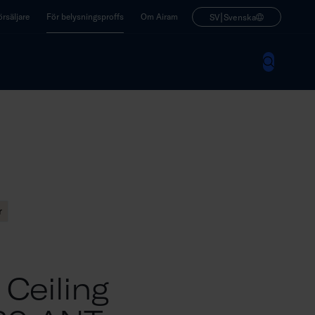
|
rsäljare
För belysningsproffs
Om Airam
SV
Svenska
r
 Ceiling