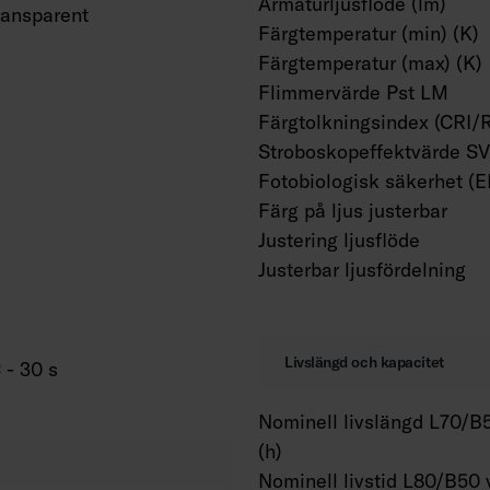
Armaturljusflöde (lm)
ransparent
Färgtemperatur (min) (K)
Färgtemperatur (max) (K)
Flimmervärde Pst LM
Färgtolkningsindex (CRI/
Stroboskopeffektvärde S
Fotobiologisk säkerhet (
Färg på ljus justerbar
Justering ljusflöde
Justerbar ljusfördelning
Livslängd och kapacitet
 - 30 s
Nominell livslängd L70/B5
(h)
Nominell livstid L80/B50 