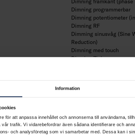
Dimning framkant (phase 
Dimning programmerbar
Dimning potentiometer (in
Dimning RF
Dimming sinusvåg (Sine 
Reduction)
Dimning med touch
Dimning Zigbee
Dimmer med tryckknapp
Dimmerfunktion saknas
Med närvaroindikator
Information
Med rörelsesensor
Med ljussensor
Konstant ljusflöde (CLO)
cookies
Bluetoothstyrd
e för att anpassa innehållet och annonserna till användarna, tillh
ning
Kompatibel med Casambi
vår trafik. Vi vidarebefordrar även sådana identifierare och anna
Kompatibel med Apple H
nnons- och analysföretag som vi samarbetar med. Dessa kan i sin
m²