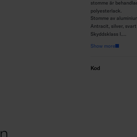
stomme är behandlad
polyesterlack.
Stomme av aluminium,
Antracit, silver, svart
Skyddsklass I.
Ytmontering.
Show more
Terminerad kabel 3 x
Monteringshöjd 0–4 
Ljusflöde 1665–1750 
Kod
Totaleffekt 18W.
IP65.
IK07.
On/off.
Omgivningstemperatu
Livslängd L70 50 000
Drivdonets livslängd
on
AN = antracit, SI = si