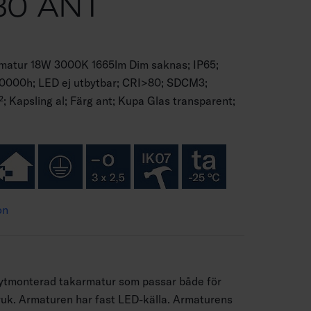
30 ANT
armatur 18W 3000K 1665lm Dim saknas; IP65;
50000h; LED ej utbytbar; CRI>80; SDCM3;
; Kapsling al; Färg ant; Kupa Glas transparent;
on
n ytmonterad takarmatur som passar både för
uk. Armaturen har fast LED-källa. Armaturens