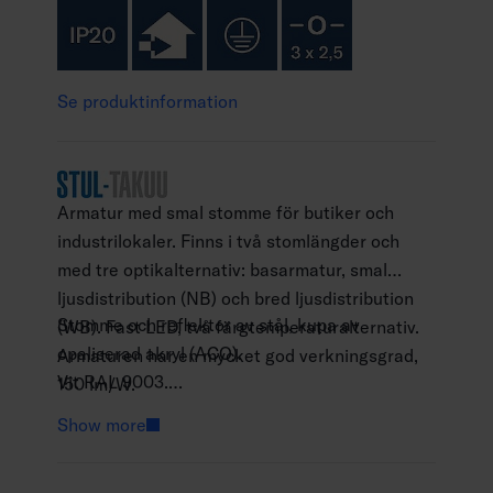
Se produktinformation
Armatur med smal stomme för butiker och
industrilokaler. Finns i två stomlängder och
med tre optikalternativ: basarmatur, smal
ljusdistribution (NB) och bred ljusdistribution
Stomme och reflektor av stål, kupa av
(WB). Fast LED, två färgtemperaturalternativ.
opaliserad akryl (ACO).
Armaturen har en mycket god verkningsgrad,
Vit RAL 9003.
150 lm/W.
Skyddsklass I.
Show more
Ytmontering eller vajerupphängning med
separat vajerupphängningssats (4146595).