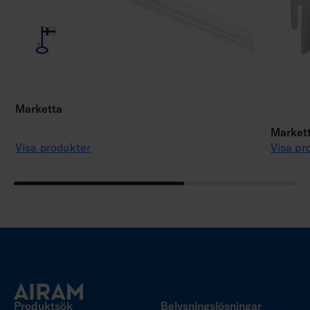
Marketta
Markett
Visa produkter
Visa pr
Produktsök
Belysningslösningar