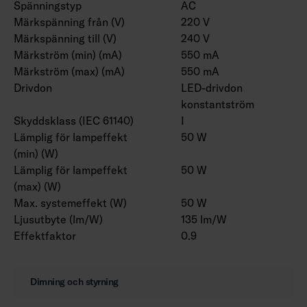
Spänningstyp
AC
Märkspänning från (V)
220 V
Märkspänning till (V)
240 V
Märkström (min) (mA)
550 mA
Märkström (max) (mA)
550 mA
Drivdon
LED-drivdon
konstantström
Skyddsklass (IEC 61140)
I
Lämplig för lampeffekt
50 W
(min) (W)
Lämplig för lampeffekt
50 W
(max) (W)
Max. systemeffekt (W)
50 W
Ljusutbyte (lm/W)
135 lm/W
Effektfaktor
0.9
Dimning och styrning