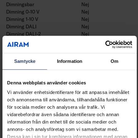
Dimningsbar
Nej
Dimning 0-10 V
Nej
Dimning 1-10 V
Nej
Dimning DALI
Nej
Dimning DALI-2
Nej
Dimning DMX
Nej
Dimning DSI
Nej
Dimning LineSwitch
Nej
Samtycke
Information
Om
Dimning
Nej
nätspänningsmodulering
Dimning tillverkarspecifik
Nej
Denna webbplats använder cookies
Dimning bakkant (phase
Nej
Vi använder enhetsidentifierare för att anpassa innehållet
cut-off)
och annonserna till användarna, tillhandahålla funktioner
Dimning framkant (phase
Nej
för sociala medier och analysera vår trafik. Vi
cut-on)
vidarebefordrar även sådana identifierare och annan
Dimning potentiometer
Nej
information från din enhet till de sociala medier och
(integrerad)
annons- och analysföretag som vi samarbetar med.
Dimning programmerbar
Nej
Dessa kan i sin tur kombinera informationen med annan
Dimning RF
Nej