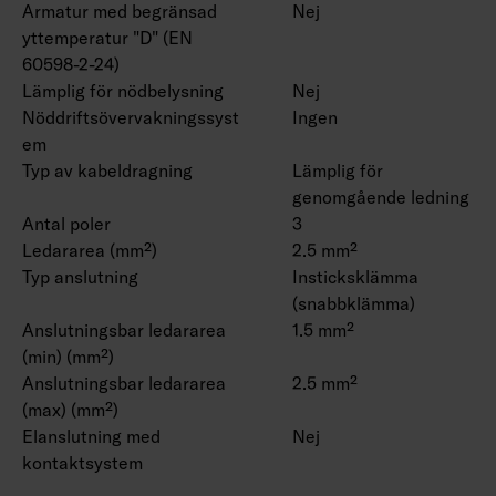
Armatur med begränsad
Nej
yttemperatur "D" (EN
60598-2-24)
Lämplig för nödbelysning
Nej
Nöddriftsövervakningssyst
Ingen
em
Typ av kabeldragning
Lämplig för
genomgående ledning
Antal poler
3
Ledararea (mm²)
2.5 mm²
Typ anslutning
Insticksklämma
(snabbklämma)
Anslutningsbar ledararea
1.5 mm²
(min) (mm²)
Anslutningsbar ledararea
2.5 mm²
(max) (mm²)
Elanslutning med
Nej
kontaktsystem