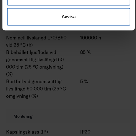
Med stöd för IFTTT
Nej
Avvisa
Livslängd och kapacitet
Nominell livslängd L70/B50
100000 h
vid 25 °C (h)
Bibehållet ljusflöde vid
85 %
genomsnittlig livslängd 50
000 tim (25 °C omgivning)
(%)
Bortfall vid genomsnittlig
5 %
livslängd 50 000 tim (25 °C
omgivning) (%)
Montering
Kapslingsklass (IP)
IP20