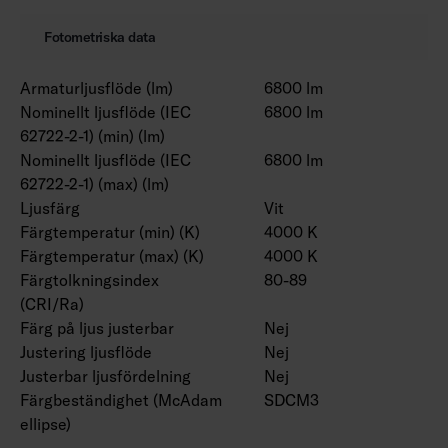
Fotometriska data
Armaturljusflöde (lm)
6800 lm
Nominellt ljusflöde (IEC
6800 lm
62722-2-1) (min) (lm)
Nominellt ljusflöde (IEC
6800 lm
62722-2-1) (max) (lm)
Ljusfärg
Vit
Färgtemperatur (min) (K)
4000 K
Färgtemperatur (max) (K)
4000 K
Färgtolkningsindex
80-89
(CRI/Ra)
Färg på ljus justerbar
Nej
Justering ljusflöde
Nej
Justerbar ljusfördelning
Nej
Färgbeständighet (McAdam
SDCM3
ellipse)