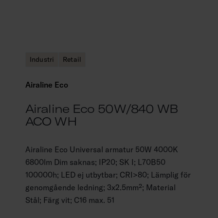
Industri
Retail
Airaline Eco
Airaline Eco 50W/840 WB
ACO WH
Airaline Eco Universal armatur 50W 4000K
6800lm Dim saknas; IP20; SK I; L70B50
100000h; LED ej utbytbar; CRI>80; Lämplig för
genomgående ledning; 3x2.5mm²; Material
Stål; Färg vit; C16 max. 51