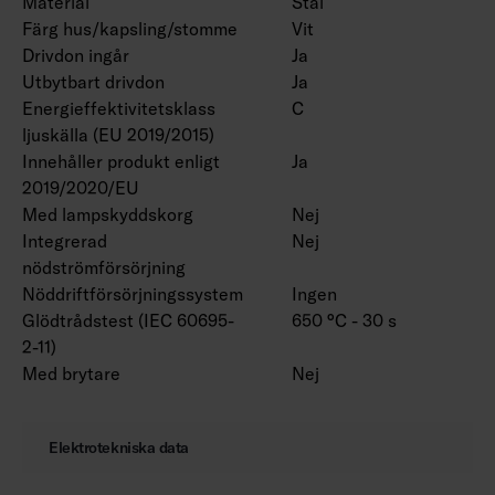
Material
Stål
Färgtemperaturer alternativt 2700 K, 5700 K
Färg hus/kapsling/stomme
Vit
och 6500 K samt Tunable White. På beställning
Drivdon ingår
Ja
Utbytbart drivdon
Ja
CRI > 90. Finns även med olika slags
Energieffektivitetsklass
C
anslutningskablar samt modeller för
ljuskälla (EU 2019/2015)
radmontering. Längder på 600 och 750 mm på
Innehåller produkt enligt
Ja
beställning. Finns även med olika effekter,
2019/2020/EU
1400–9900 lumen.
Med lampskyddskorg
Nej
Integrerad
Nej
nödströmförsörjning
Nöddriftförsörjningssystem
Ingen
Glödtrådstest (IEC 60695-
650 °C - 30 s
2-11)
Med brytare
Nej
Elektrotekniska data