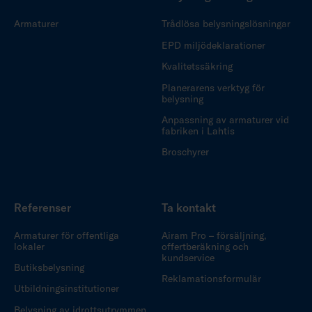
Armaturer
Trådlösa belysningslösningar
EPD miljödeklarationer
Kvalitetssäkring
Planerarens verktyg för
belysning
Anpassning av armaturer vid
fabriken i Lahtis
Broschyrer
Referenser
Ta kontakt
Armaturer för offentliga
Airam Pro – försäljning,
lokaler
offertberäkning och
kundservice
Butiksbelysning
Reklamationsformulär
Utbildningsinstitutioner
Belysning av idrottsutrymmen