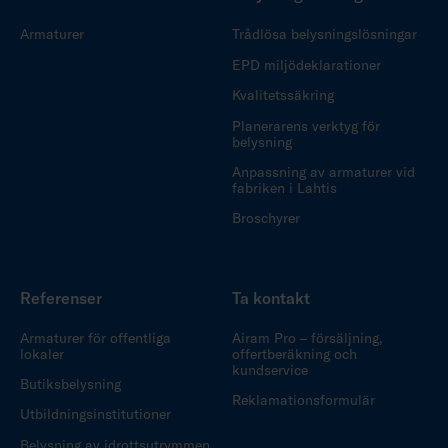
Armaturer
Trådlösa belysningslösningar
EPD miljödeklarationer
Kvalitetssäkring
Planerarens verktyg för
belysning
Anpassning av armaturer vid
fabriken i Lahtis
Broschyrer
Referenser
Ta kontakt
Armaturer för offentliga
Airam Pro – försäljning,
lokaler
offertberäkning och
kundservice
Butiksbelysning
Reklamationsformulär
Utbildningsinstitutioner
Belysning av idrottsutrymmen