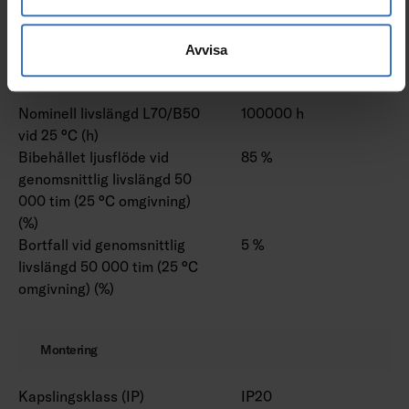
Med stöd för IFTTT
Nej
Avvisa
Livslängd och kapacitet
Nominell livslängd L70/B50
100000 h
vid 25 °C (h)
Bibehållet ljusflöde vid
85 %
genomsnittlig livslängd 50
000 tim (25 °C omgivning)
(%)
Bortfall vid genomsnittlig
5 %
livslängd 50 000 tim (25 °C
omgivning) (%)
Montering
Kapslingsklass (IP)
IP20