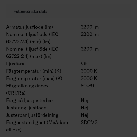
Fotometriska data
Armaturljusflöde (lm)
3200 lm
Nominellt ljusflöde (IEC
3200 lm
62722-2-1) (min) (lm)
Nominellt ljusflöde (IEC
3200 lm
62722-2-1) (max) (lm)
Ljusfärg
Vit
Färgtemperatur (min) (K)
3000 K
Färgtemperatur (max) (K)
3000 K
Färgtolkningsindex
80-89
(CRI/Ra)
Färg på ljus justerbar
Nej
Justering ljusflöde
Nej
Justerbar ljusfördelning
Nej
Färgbeständighet (McAdam
SDCM3
ellipse)