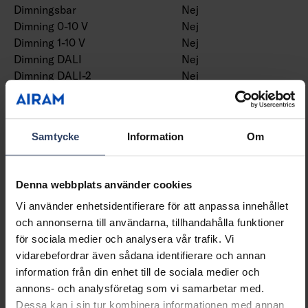
Dimningsbar
Nej
Dimning 0-10 V
Nej
Dimning 1-10 V
Nej
Dimning DALI
Nej
Dimning DALI-2
Nej
Dimning DMX
Nej
Dimning DSI
Nej
Dimning LineSwitch
Nej
Samtycke
Information
Om
Dimning
Nej
nätspänningsmodulering
Dimning tillverkarspecifik
Nej
Denna webbplats använder cookies
Dimning bakkant (phase
Nej
Vi använder enhetsidentifierare för att anpassa innehållet
cut-off)
och annonserna till användarna, tillhandahålla funktioner
Dimning framkant (phase
Nej
för sociala medier och analysera vår trafik. Vi
cut-on)
vidarebefordrar även sådana identifierare och annan
Dimning potentiometer
Nej
information från din enhet till de sociala medier och
(integrerad)
annons- och analysföretag som vi samarbetar med.
Dimning programmerbar
Nej
Dessa kan i sin tur kombinera informationen med annan
Dimning RF
Nej