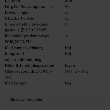
Material
Stål
Färgtemperaturer alternativt 2700 K, 5700 K
Färg hus/kapsling/stomme
Vit
och 6500 K samt Tunable White. På beställning
Drivdon ingår
Ja
Utbytbart drivdon
Ja
CRI > 90. Finns även med olika slags
Energieffektivitetsklass
C
anslutningskablar samt modeller för
ljuskälla (EU 2019/2015)
radmontering. Längder på 600 och 750 mm på
Innehåller produkt enligt
Ja
beställning. Finns även med olika effekter,
2019/2020/EU
1400–9900 lumen.
Med lampskyddskorg
Nej
Integrerad
Nej
nödströmförsörjning
Nöddriftförsörjningssystem
Ingen
Glödtrådstest (IEC 60695-
650 °C - 30 s
2-11)
Med brytare
Nej
Elektrotekniska data