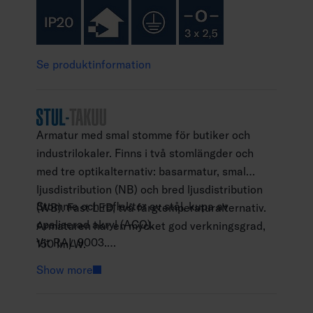
Se produktinformation
Armatur med smal stomme för butiker och
industrilokaler. Finns i två stomlängder och
med tre optikalternativ: basarmatur, smal
ljusdistribution (NB) och bred ljusdistribution
Stomme och reflektor av stål, kupa av
(WB). Fast LED, två färgtemperaturalternativ.
opaliserad akryl (ACO).
Armaturen har en mycket god verkningsgrad,
Vit RAL 9003.
150 lm/W.
Skyddsklass I.
Show more
Ytmontering eller vajerupphängning med
separat vajerupphängningssats (4146595).