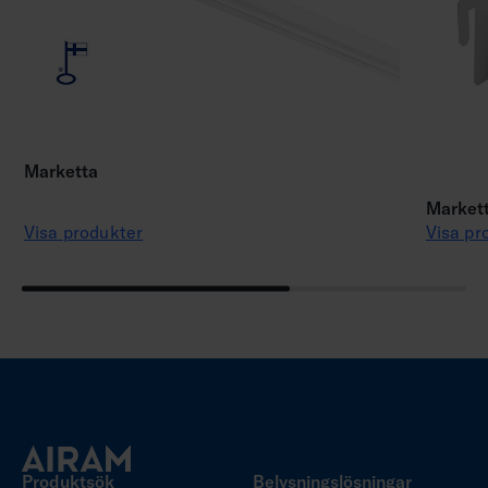
Marketta
Markett
Visa produkter
Visa pr
Produktsök
Belysningslösningar