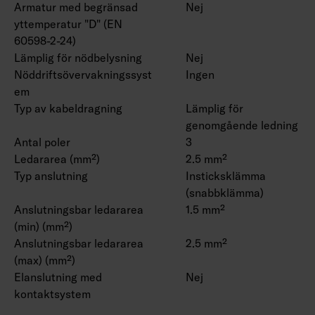
Armatur med begränsad
Nej
yttemperatur "D" (EN
60598-2-24)
Lämplig för nödbelysning
Nej
Nöddriftsövervakningssyst
Ingen
em
Typ av kabeldragning
Lämplig för
genomgående ledning
Antal poler
3
Ledararea (mm²)
2.5 mm²
Typ anslutning
Insticksklämma
(snabbklämma)
Anslutningsbar ledararea
1.5 mm²
(min) (mm²)
Anslutningsbar ledararea
2.5 mm²
(max) (mm²)
Elanslutning med
Nej
kontaktsystem