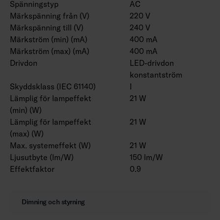
Spänningstyp
AC
Märkspänning från (V)
220 V
Märkspänning till (V)
240 V
Märkström (min) (mA)
400 mA
Märkström (max) (mA)
400 mA
Drivdon
LED-drivdon
konstantström
Skyddsklass (IEC 61140)
I
Lämplig för lampeffekt
21 W
(min) (W)
Lämplig för lampeffekt
21 W
(max) (W)
Max. systemeffekt (W)
21 W
Ljusutbyte (lm/W)
150 lm/W
Effektfaktor
0.9
Dimning och styrning