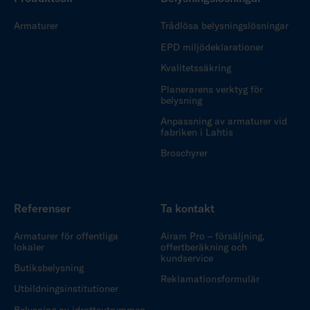
Armaturer
Trådlösa belysningslösningar
EPD miljödeklarationer
Kvalitetssäkring
Planerarens verktyg för
belysning
Anpassning av armaturer vid
fabriken i Lahtis
Broschyrer
Referenser
Ta kontakt
Armaturer för offentliga
Airam Pro – försäljning,
lokaler
offertberäkning och
kundservice
Butiksbelysning
Reklamationsformulär
Utbildningsinstitutioner
Belysning av idrottsutrymmen