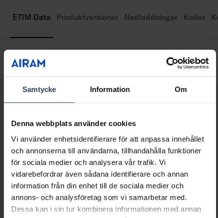
ETIM Data
Produktversioner
Nedladdningar
Koder
K
Konstruktion
Typ av tillbehör/reservdel
Installationsram
Samtycke
Information
Om
Tillbehör
Ja
Reservdel
Nej
Transparent
Nej
Denna webbplats använder cookies
Färg
Vit
Vi använder enhetsidentifierare för att anpassa innehållet
Material
Plast
och annonserna till användarna, tillhandahålla funktioner
för sociala medier och analysera vår trafik. Vi
vidarebefordrar även sådana identifierare och annan
Mått
information från din enhet till de sociala medier och
annons- och analysföretag som vi samarbetar med.
Längd (mm)
332 mm
Dessa kan i sin tur kombinera informationen med annan
Bredd (mm)
332 mm