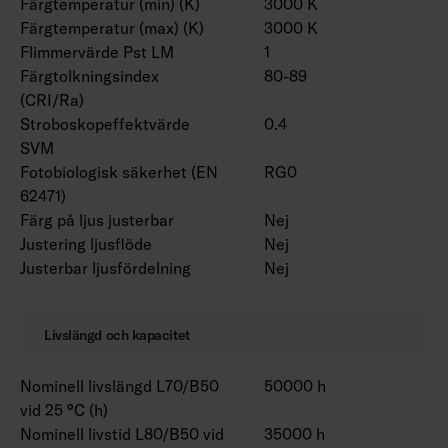
Färgtemperatur (min) (K)
3000 K
Färgtemperatur (max) (K)
3000 K
Flimmervärde Pst LM
1
Färgtolkningsindex
80-89
(CRI/Ra)
Stroboskopeffektvärde
0.4
SVM
Fotobiologisk säkerhet (EN
RG0
62471)
Färg på ljus justerbar
Nej
Justering ljusflöde
Nej
Justerbar ljusfördelning
Nej
Livslängd och kapacitet
Nominell livslängd L70/B50
50000 h
vid 25 °C (h)
Nominell livstid L80/B50 vid
35000 h