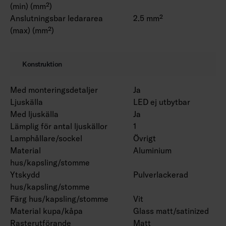
(min) (mm²)
Anslutningsbar ledararea
2.5 mm²
(max) (mm²)
Konstruktion
Med monteringsdetaljer
Ja
Ljuskälla
LED ej utbytbar
Med ljuskälla
Ja
Lämplig för antal ljuskällor
1
Lamphållare/sockel
Övrigt
Material
Aluminium
hus/kapsling/stomme
Ytskydd
Pulverlackerad
hus/kapsling/stomme
Färg hus/kapsling/stomme
Vit
Material kupa/kåpa
Glass matt/satinized
Rasterutförande
Matt