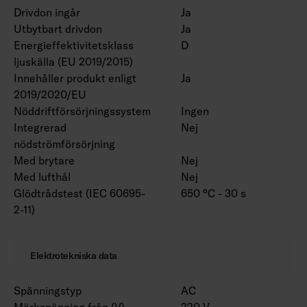
Drivdon ingår
Ja
Utbytbart drivdon
Ja
Energieffektivitetsklass
D
ljuskälla (EU 2019/2015)
Innehåller produkt enligt
Ja
2019/2020/EU
Nöddriftförsörjningssystem
Ingen
Integrerad
Nej
nödströmförsörjning
Med brytare
Nej
Med lufthål
Nej
Glödtrådstest (IEC 60695-
650 °C - 30 s
2-11)
Elektrotekniska data
Spänningstyp
AC
Märkspänning från (V)
220 V