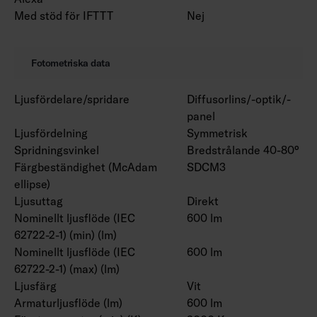
Med stöd för IFTTT
Nej
Fotometriska data
Ljusfördelare/spridare
Diffusorlins/-optik/-
panel
Ljusfördelning
Symmetrisk
Spridningsvinkel
Bredstrålande 40-80°
Färgbeständighet (McAdam
SDCM3
ellipse)
Ljusuttag
Direkt
Nominellt ljusflöde (IEC
600 lm
62722-2-1) (min) (lm)
Nominellt ljusflöde (IEC
600 lm
62722-2-1) (max) (lm)
Ljusfärg
Vit
Armaturljusflöde (lm)
600 lm