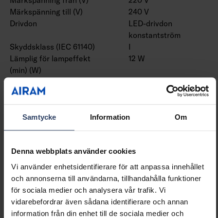
Märkspänning till (V)
240 V
Drivdon
LED-drivdon
konstantström
Skyddsklass (IEC 61140)
I
Lämplig för lampeffekt
12 W
(min) (W)
Lämplig för lampeffekt
12 W
(max) (W)
Ljusutbyte (min) (lm/W)
50 lm/W
Ljusutbyte (max) (lm/W)
50 lm/W
Samtycke
Information
Om
Max. systemeffekt (W)
12 W
Ljusutbyte (lm/W)
50 lm/W
Effektfaktor
0.9
Denna webbplats använder cookies
Distorsion (THD) (%)
20 %
Vi använder enhetsidentifierare för att anpassa innehållet
Distorsion (THD)
20 THD
och annonserna till användarna, tillhandahålla funktioner
för sociala medier och analysera vår trafik. Vi
vidarebefordrar även sådana identifierare och annan
Dimning och styrning
information från din enhet till de sociala medier och