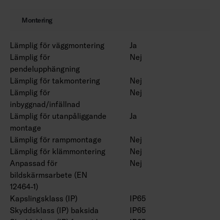
Montering
Lämplig för väggmontering
Ja
Lämplig för
Nej
pendelupphängning
Lämplig för takmontering
Nej
Lämplig för
Nej
inbyggnad/infällnad
Lämplig för utanpåliggande
Ja
montage
Lämplig för rampmontage
Nej
Lämplig för klämmontering
Nej
Anpassad för
Nej
bildskärmsarbete (EN
12464-1)
Kapslingsklass (IP)
IP65
Skyddsklass (IP) baksida
IP65