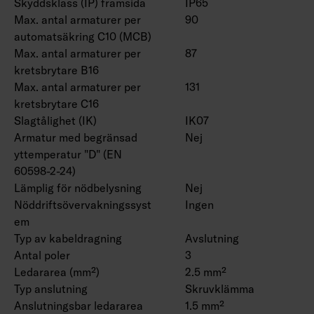
Skyddsklass (IP) framsida
IP65
Max. antal armaturer per
90
automatsäkring C10 (MCB)
Max. antal armaturer per
87
kretsbrytare B16
Max. antal armaturer per
131
kretsbrytare C16
Slagtålighet (IK)
IK07
Armatur med begränsad
Nej
yttemperatur "D" (EN
60598-2-24)
Lämplig för nödbelysning
Nej
Nöddriftsövervakningssyst
Ingen
em
Typ av kabeldragning
Avslutning
Antal poler
3
Ledararea (mm²)
2.5 mm²
Typ anslutning
Skruvklämma
Anslutningsbar ledararea
1.5 mm²