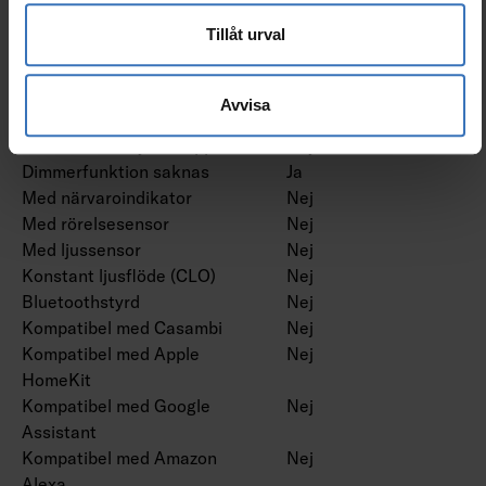
Dimning RF
Nej
Tillåt urval
Dimming sinusvåg (Sine
Nej
Wave Reduction)
Dimning med touch
Nej
Avvisa
Dimning Zigbee
Nej
Dimmer med tryckknapp
Nej
Dimmerfunktion saknas
Ja
Med närvaroindikator
Nej
Med rörelsesensor
Nej
Med ljussensor
Nej
Konstant ljusflöde (CLO)
Nej
Bluetoothstyrd
Nej
Kompatibel med Casambi
Nej
Kompatibel med Apple
Nej
HomeKit
Kompatibel med Google
Nej
Assistant
Kompatibel med Amazon
Nej
Alexa