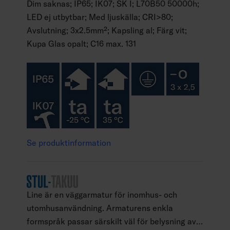
Dim saknas; IP65; IK07; SK I; L70B50 50000h;
LED ej utbytbar; Med ljuskälla; CRI>80;
Avslutning; 3x2.5mm²; Kapsling al; Färg vit;
Kupa Glas opalt; C16 max. 131
Se produktinformation
Line är en väggarmatur för inomhus- och
utomhusanvändning. Armaturens enkla
formspråk passar särskilt väl för belysning av