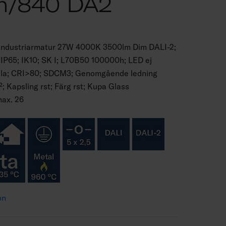
m/840 DA2
industriarmatur 27W 4000K 3500lm Dim DALI-2;
IP65; IK10; SK I; L70B50 100000h; LED ej
älla; CRI>80; SDCM3; Genomgående ledning
; Kapsling rst; Färg rst; Kupa Glass
max. 26
on