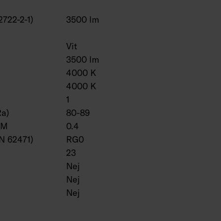
2722-2-1)
3500 lm
Vit
3500 lm
4000 K
4000 K
1
Ra)
80-89
VM
0.4
EN 62471)
RG0
23
Nej
Nej
Nej