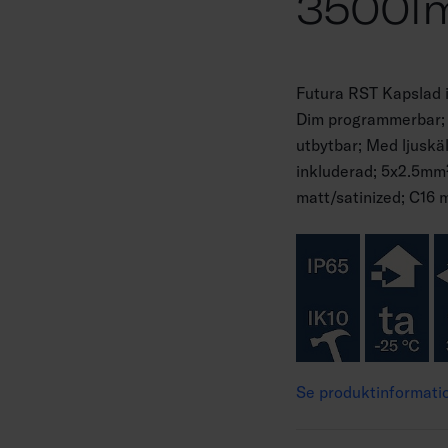
3500l
Futura RST Kapslad 
Dim programmerbar; 
utbytbar; Med ljusk
inkluderad; 5x2.5mm²
matt/satinized; C16 
Se produktinformati