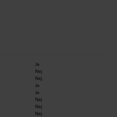
odeller med CLO-funktion i standardsortimentet.
r -25 … 35 °C.
0 h (Ta25°C).
 h (Ta25°C).
 h (Ta25°C).
mm modeller 1100–1800 lm, 1290 mm models
Ja
600 mm modeller 2500–6400 lm. 1290 mm- och
Nej
n även levereras som nödbelysningsversioner
Nej
rier. Dali-versioner finns även som 1- och 3-fas
eställning färgtemperaturer (CRI > 80:) 3000 K,
Ja
CRI > 90:) 3000 K och 4000 K. Går även att få
Ja
aset.
Nej
Nej
Nej