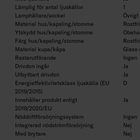
Lämplig för antal ljuskällor
1
Lamphållare/sockel
Övrigt
Material hus/kapsling/stomme
Rostfri
Ytskydd hus/kapsling/stomme
Obeha
Färg hus/kapsling/stomme
Rostfri
Material kupa/kåpa
Glass 
Rasterutförande
Ingen
Drivdon ingår
Ja
Utbytbart drivdon
Ja
Energieffektivitetsklass ljuskälla (EU
D
2019/2015)
Innehåller produkt enligt
Ja
2019/2020/EU
Nöddriftförsörjningssystem
Ingen
Integrerad nödströmförsörjning
Nej
Med brytare
Nej