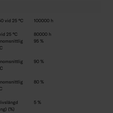
0 vid 25 °C
100000 h
vid 25 °C
80000 h
enomsnittlig
95 %
°C
enomsnittlig
90 %
°C
enomsnittlig
80 %
°C
 livslängd
5 %
ng) (%)