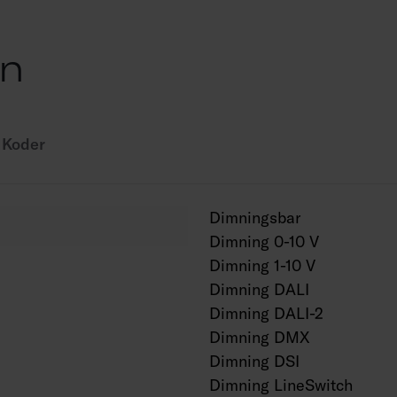
IP65.
IK10.
on
On/off- och Dali-2-m
Omgivningstemperatu
Livslängd L70 100 00
Livslängd L80 80 000
Koder
Livslängd L90 50 000
Finns även med 680 
Dimningsbar
2000–5100 lm och 1
Dimning 0-10 V
1600 mm-modeller ka
Dimning 1-10 V
med 1 h och 3 h batte
Dimning DALI
genomkopplade. På b
5000 K och 6500 K, (
Dimning DALI-2
med skyddsfilm på gl
Dimning DMX
Dimning DSI
Dimning LineSwitch