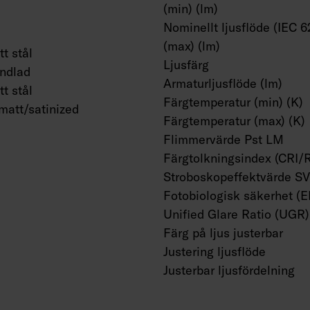
(min) (lm)
Nominellt ljusflöde (IEC 6
(max) (lm)
tt stål
Ljusfärg
ndlad
Armaturljusflöde (lm)
tt stål
Färgtemperatur (min) (K)
matt/satinized
Färgtemperatur (max) (K)
Flimmervärde Pst LM
Färgtolkningsindex (CRI/
Stroboskopeffektvärde S
Fotobiologisk säkerhet (
Unified Glare Ratio (UGR)
Färg på ljus justerbar
Justering ljusflöde
Justerbar ljusfördelning