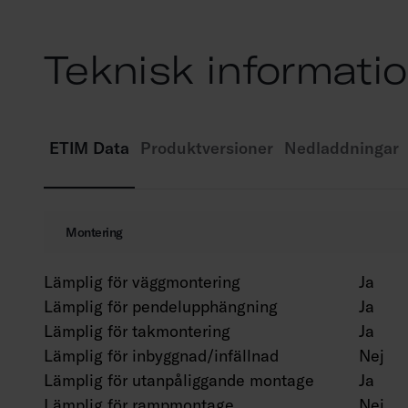
Teknisk informati
ETIM Data
Produktversioner
Nedladdningar
Montering
Lämplig för väggmontering
Ja
Lämplig för pendelupphängning
Ja
Lämplig för takmontering
Ja
Lämplig för inbyggnad/infällnad
Nej
Lämplig för utanpåliggande montage
Ja
Lämplig för rampmontage
Nej