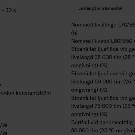
Livslängd och kapacitet
 - 30 s
Nominell livslängd L70/B5
(h)
Nominell livstid L80/B50 
Bibehållet ljusflöde vid g
livslängd 35 000 tim (25 
omgivning) (%)
Bibehållet ljusflöde vid g
A
livslängd 50 000 tim (25 
A
omgivning) (%)
ivdon konstantström
Bibehållet ljusflöde vid g
livslängd 75 000 tim (25 
omgivning) (%)
Bortfall vid genomsnittlig
m/W
35 000 tim (25 °C omgivni
m/W