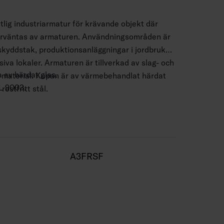
tlig industriarmatur för krävande objekt där
förväntas av armaturen. Användningsområden är
, skyddstak, produktionsanläggningar i jordbruk
iva lokaler. Armaturen är tillverkad av slag- och
 av härdat glas.
 material. Kupan är av värmebehandlat härdat
AL 9003.
ostfritt stål.
 vägg, möjlighet till upphängd montering (vajer
,5 mm2.
m.
A3FRSF
m / 38 W 5000 lm.
m / 45 W 6200 lm.
 K. CRI > 80 / Ra > 80.