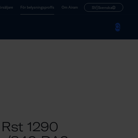
|
rsäljare
För belysningsproffs
Om Airam
SV
Svenska
 Rst 1290