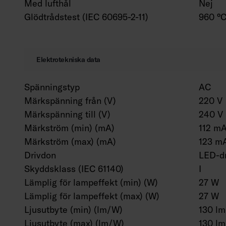
Med lufthål
Nej
Glödtrådstest (IEC 60695-2-11)
960 °C
Elektrotekniska data
Spänningstyp
AC
Märkspänning från (V)
220 V
Märkspänning till (V)
240 V
Märkström (min) (mA)
112 m
Märkström (max) (mA)
123 m
Drivdon
LED-dr
Skyddsklass (IEC 61140)
I
Lämplig för lampeffekt (min) (W)
27 W
Lämplig för lampeffekt (max) (W)
27 W
Ljusutbyte (min) (lm/W)
130 l
Ljusutbyte (max) (lm/W)
130 l