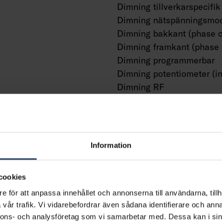
Dimning tillverkarspecifik
Dimning nätspänningsmod
Dimning bakkant (phase c
Dimning framkant (phase 
Dimning programmerbar
Dimning potentiometer (in
Dimning RF
Dimming sinusvåg (Sine 
Reduction)
Dimning med touch
Dimning Zigbee
Information
Dimmer med tryckknapp
Dimmerfunktion saknas
cookies
Med närvaroindikator
Med rörelsesensor
e för att anpassa innehållet och annonserna till användarna, tillh
vår trafik. Vi vidarebefordrar även sådana identifierare och anna
Med ljussensor
nnons- och analysföretag som vi samarbetar med. Dessa kan i sin
Konstant ljusflöde (CLO)