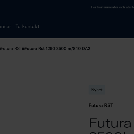
För konsumenter och återfö
enser
Ta kontakt
Futura RST
Futura Rst 1290 3500lm/840 DA2
Nyhet
Futura RST
Futura