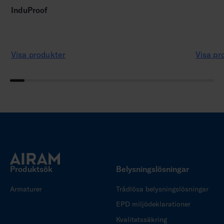
InduProof
Visa produkter
Visa pr
Produktsök
Belysningslösningar
Armaturer
Trådlösa belysningslösningar
EPD miljödeklarationer
Kvalitetssäkring