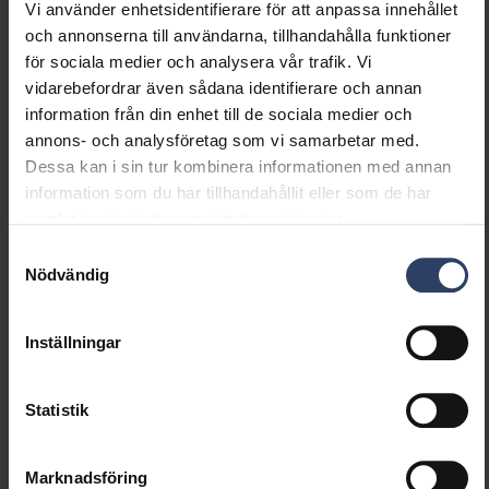
Vi använder enhetsidentifierare för att anpassa innehållet
och annonserna till användarna, tillhandahålla funktioner
för sociala medier och analysera vår trafik. Vi
Futura Ex 1200 7800lm/840 PCO
4338541
4
vidarebefordrar även sådana identifierare och annan
information från din enhet till de sociala medier och
annons- och analysföretag som vi samarbetar med.
Produktbeskrivning
Kod
E
Dessa kan i sin tur kombinera informationen med annan
information som du har tillhandahållit eller som de har
Futura Ex 1572
samlat in när du har använt deras tjänster.
Samtyckesval
Nödvändig
Futura Ex 1500 4900lm/840 PCO
4338542
4
Inställningar
Futura Ex 1500 9800lm/840 PCO
4338543
4
Statistik
Marknadsföring