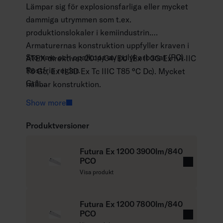
Lämpar sig för explosionsfarliga eller mycket
dammiga utrymmen som t.ex.
produktionslokaler i kemiindustrin.
Armaturernas konstruktion uppfyller kraven i
Stomme och opalkupa av polykarbonat (PC).
ATEX-direktivet 2014/34/EU (Ex II 3G Ex nA IIC
Rostfria reglar.
T6 Gc, Ex II 3D Ex Tc IIIC T85 °C Dc). Mycket
Grå.
hållbar konstruktion.
Skyddsklass I.
Show more
Lämplig för Ex-zone klasserna 2 och 22.
Ytmontering.
Produktversioner
Genomkopplad 5 x 2,5 mm2.
Monteringshöjd 2–8 m.
Futura Ex 1200 3900lm/840
Fast LED:
PCO
L
Visa produkt
1200 mm: 27 W / 3930 lm. 53 W / 7810 lm.
ä
1500 mm: 33 W / 4860 lm. 65 W / 9800 lm.
s
Färgtemperatur 4000 K. CRI > 80 / Ra > 80.
m
Futura Ex 1200 7800lm/840
MacAdam 3 SDCM.
PCO
e
L