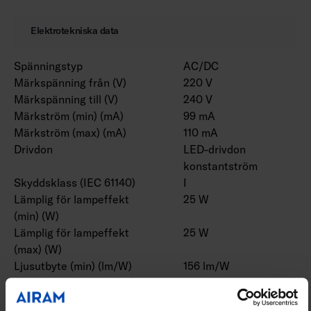
Elektrotekniska data
Spänningstyp
AC/DC
Märkspänning från (V)
220 V
Märkspänning till (V)
240 V
Märkström (min) (mA)
99 mA
Märkström (max) (mA)
110 mA
Drivdon
LED-drivdon
konstantström
Skyddsklass (IEC 61140)
I
Lämplig för lampeffekt
25 W
(min) (W)
Lämplig för lampeffekt
25 W
(max) (W)
Ljusutbyte (min) (lm/W)
156 lm/W
Ljusutbyte (max) (lm/W)
156 lm/W
Max. systemeffekt (W)
25 W