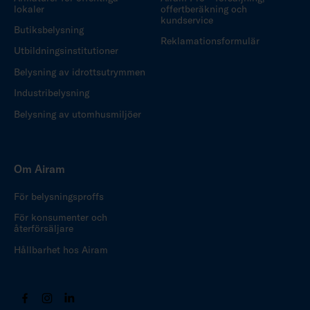
lokaler
offertberäkning och
kundservice
Butiksbelysning
Reklamationsformulär
Utbildningsinstitutioner
Belysning av idrottsutrymmen
Industribelysning
Belysning av utomhusmiljöer
Om Airam
För belysningsproffs
För konsumenter och
återförsäljare
Hållbarhet hos Airam