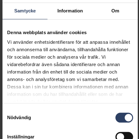
Ljusutbyte (lm/W)
156 lm/W
Effektfaktor
0.95
Samtycke
Information
Om
Distorsion (THD) (%)
15 %
Distorsion (THD)
15 THD
Denna webbplats använder cookies
Vi använder enhetsidentifierare för att anpassa innehållet
Dimning och styrning
och annonserna till användarna, tillhandahålla funktioner
för sociala medier och analysera vår trafik. Vi
Dimningsbar
Nej
vidarebefordrar även sådana identifierare och annan
Dimning 0-10 V
Nej
information från din enhet till de sociala medier och
Dimning 1-10 V
Nej
annons- och analysföretag som vi samarbetar med.
Dimning DALI
Nej
Dessa kan i sin tur kombinera informationen med annan
Dimning DALI-2
Nej
information som du har tillhandahållit eller som de har
Dimning DMX
Nej
samlat in när du har använt deras tjänster.
Dimning DSI
Nej
Samtyckesval
Dimning LineSwitch
Nej
Nödvändig
Dimning tillverkarspecifik
Nej
Dimning
Nej
nätspänningsmodulering
Inställningar