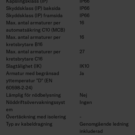
Kapslingsklass (IP)
IP66
Skyddsklass (IP) baksida
IP66
Skyddsklass (IP) framsida
IP66
Max. antal armaturer per
16
automatsäkring C10 (MCB)
Max. antal armaturer per
16
kretsbrytare B16
Max. antal armaturer per
27
kretsbrytare C16
Slagtålighet (IK)
IK10
Armatur med begränsad
Ja
yttemperatur "D" (EN
60598-2-24)
Lämplig för nödbelysning
Nej
Nöddriftsövervakningssyst
Ingen
em
Övertäckning med isolering
-
Typ av kabeldragning
Genomgående ledning
inkluderad