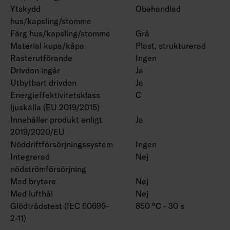
Ytskydd
Obehandlad
hus/kapsling/stomme
Färg hus/kapsling/stomme
Grå
Material kupa/kåpa
Plast, strukturerad
Rasterutförande
Ingen
Drivdon ingår
Ja
Utbytbart drivdon
Ja
Energieffektivitetsklass
C
ljuskälla (EU 2019/2015)
Innehåller produkt enligt
Ja
2019/2020/EU
Nöddriftförsörjningssystem
Ingen
Integrerad
Nej
nödströmförsörjning
Med brytare
Nej
Med lufthål
Nej
Glödtrådstest (IEC 60695-
850 °C - 30 s
2-11)