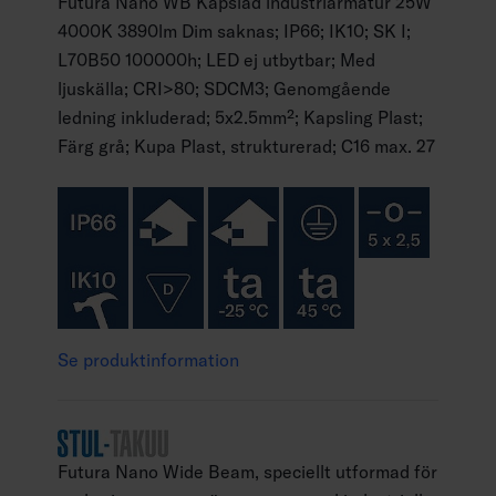
Futura Nano WB Kapslad industriarmatur 25W
4000K 3890lm Dim saknas; IP66; IK10; SK I;
L70B50 100000h; LED ej utbytbar; Med
ljuskälla; CRI>80; SDCM3; Genomgående
ledning inkluderad; 5x2.5mm²; Kapsling Plast;
Färg grå; Kupa Plast, strukturerad; C16 max. 27
Se produktinformation
Futura Nano Wide Beam, speciellt utformad för