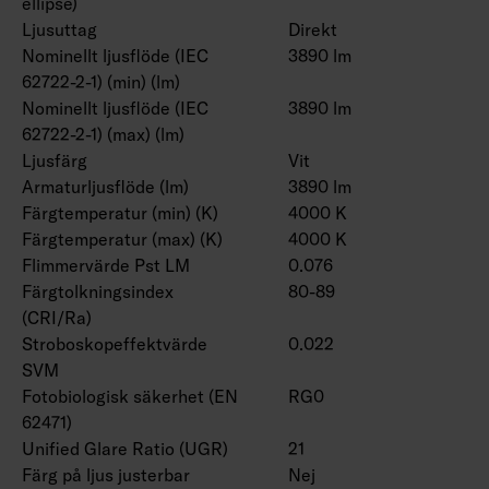
ellipse)
Ljusuttag
Direkt
Nominellt ljusflöde (IEC
3890 lm
62722-2-1) (min) (lm)
Nominellt ljusflöde (IEC
3890 lm
62722-2-1) (max) (lm)
Ljusfärg
Vit
Armaturljusflöde (lm)
3890 lm
Färgtemperatur (min) (K)
4000 K
Färgtemperatur (max) (K)
4000 K
Flimmervärde Pst LM
0.076
Färgtolkningsindex
80-89
(CRI/Ra)
Stroboskopeffektvärde
0.022
SVM
Fotobiologisk säkerhet (EN
RG0
62471)
Unified Glare Ratio (UGR)
21
Färg på ljus justerbar
Nej