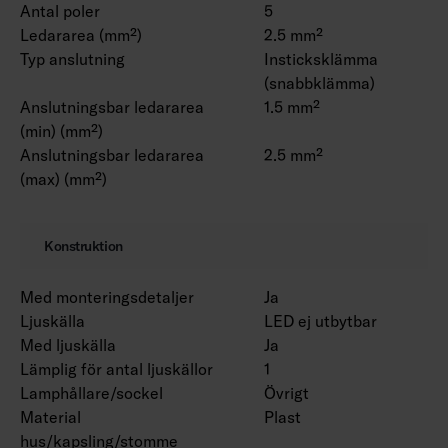
Antal poler
5
Ledararea (mm²)
2.5 mm²
Typ anslutning
Insticksklämma
(snabbklämma)
Anslutningsbar ledararea
1.5 mm²
(min) (mm²)
Anslutningsbar ledararea
2.5 mm²
(max) (mm²)
Konstruktion
Med monteringsdetaljer
Ja
Ljuskälla
LED ej utbytbar
Med ljuskälla
Ja
Lämplig för antal ljuskällor
1
Lamphållare/sockel
Övrigt
Material
Plast
hus/kapsling/stomme